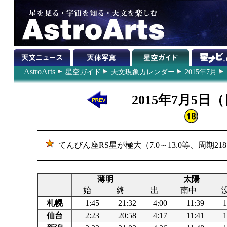
AstroArts
星空ガイド
天文現象カレンダー
2015年7月
2015年7月5日
てんびん座RS星が極大（7.0～13.0等、周期21
薄明
太陽
始
終
出
南中
札幌
1:45
21:32
4:00
11:39
1
仙台
2:23
20:58
4:17
11:41
1