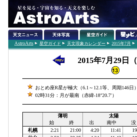
AstroArts
星空ガイド
天文現象カレンダー
2015年7月
2015年7月29日
おとめ座R星が極大（6.1～12.1等、周期146日
02時31分：月が最南（赤緯-18°20.7′）
薄明
太陽
始
終
出
南中
没
札幌
2:21
21:00
4:20
11:41
19