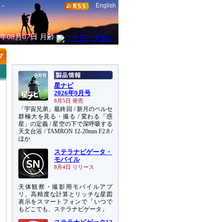
English
6年08月07日
月齢
星ナビ
2026年9月号
8月5日 発売
「宇宙兄弟」最終回 / 新月のペルセ
群極大を見る・撮る / 変わる「惑
星」の定義 / 星空の下で深呼吸する
天文台浴 / TAMRON 12-20mm F2.8 /
ほか
ステラナビゲータ・
モバイル
8月4日 リリース
天体観察・撮影用モバイルアプ
リ。高精度な計算とリッチな星図
表示をスマートフォンで「いつで
もどこでも、ステラナビゲータ」