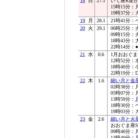
18
日
27.1
いて座R星が極
15時15分：
19時37分
19
月
28.1
21時41分
20
火
29.1
06時25分：
09時15分：
18時43分：
22時14分：
21
水
0.6
1月おおぐま
12時52分：
18時40分
22時19分：
22
木
1.6
細い月と金
02時38分：
05時07分：
13時59分：
18時30分
19時03分
23
金
2.6
細い月と火
おおぐま座S星
09時46分：
13時40分：