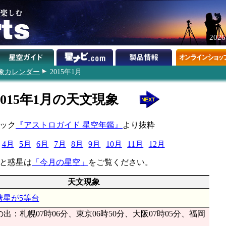
202
象カレンダー
2015年1月
2015年1月の天文現象
ムック
『アストロガイド 星空年鑑』
より抜粋
4月
5月
6月
7月
8月
9月
10月
11月
12月
と惑星は
「今月の星空」
をご覧ください。
天文現象
彗星が5等台
出：札幌07時06分、東京06時50分、大阪07時05分、福岡