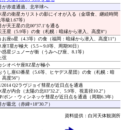
：月が赤道通過、北半球へ
分：木星の衛星カリストの影にイオが入る（金環食、継続時間
光等級1.67等）
月が天王星の北00°37.1′を通る
：天王星（5.9等）の食（札幌：暗縁から潜入、高度8°）
：うお座ο星（4.3等）の食（福岡：暗縁から潜入、高度11°）
座T星が極大（5.5～9.0等、周期90日）
：小惑星ジュノーが衝（うみへび座、8.1等）
上弦
：カシオペヤ座RZ星が極小
：おうし座63番星（5.6等、ヒヤデス星団）の食（札幌：暗
高度56°）
C/2014 Q2ラヴジョイ彗星が近日点を通過
水星が内合（太陽の北03°32.2′、5.9等、視直径10.2″）
：7P/ポン・ウィンネッケ彗星が近日点を通過（周期6.3年）
月が最北（赤緯+18°30.7′）
資料提供：白河天体観測所