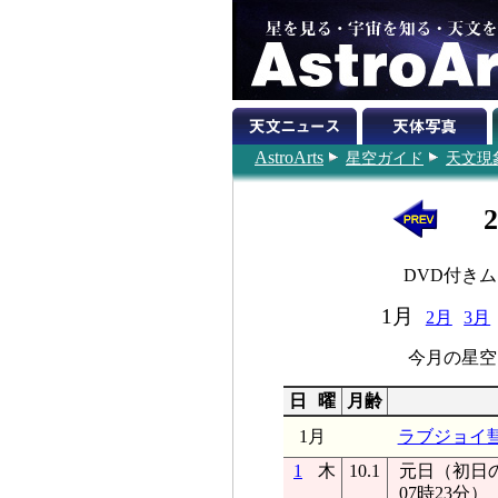
AstroArts
星空ガイド
天文現
DVD付き
1月
2月
3月
今月の星空
日
曜
月齢
1月
ラブジョイ
1
木
10.1
元日（初日の
07時23分）