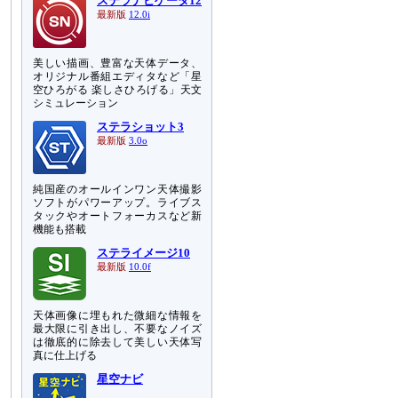
ステラナビゲータ12
最新版
12.0i
美しい描画、豊富な天体データ、
オリジナル番組エディタなど「星
空ひろがる 楽しさひろげる」天文
シミュレーション
ステラショット3
最新版
3.0o
純国産のオールインワン天体撮影
ソフトがパワーアップ。ライブス
タックやオートフォーカスなど新
機能も搭載
ステライメージ10
最新版
10.0f
天体画像に埋もれた微細な情報を
最大限に引き出し、不要なノイズ
は徹底的に除去して美しい天体写
真に仕上げる
星空ナビ