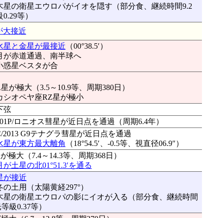
：木星の衛星エウロパがイオを隠す（部分食、継続時間9.2
0.29等）
が大接近
水星と金星が最接近
（00°38.5′）
：月が赤道通過、南半球へ
：小惑星ベスタが合
が極大（3.5～10.9等、周期380日）
：カシオペヤ座RZ星が極小
下弦
：201P/ロニオス彗星が近日点を通過（周期6.4年）
C/2013 G9テナグラ彗星が近日点を通過
水星が東方最大離角
（18°54.5′、-0.5等、視直径06.9″）
極大（7.4～14.3等、周期368日）
月が土星の北01°51.3′を通る
星が接近
：冬の土用（太陽黄経297°）
分：木星の衛星エウロパの影にイオが入る（部分食、継続時間
光等級0.37等）