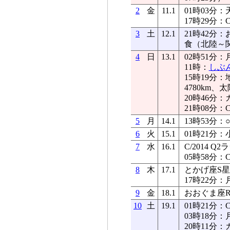
2
金
11.1
01時03分：
17時29分：
3
土
12.1
21時42分
食（北陸～
4
日
13.1
02時51分：
11時：
しぶ
15時19分：
4780km、太
20時46分
21時08分：
5
月
14.1
13時53分：
6
火
15.1
01時21分：
7
水
16.1
C/2014 
05時58分：
8
木
17.1
とかげ座S星が
17時22分：
9
金
18.1
おおぐま座R星
10
土
19.1
01時21分：
03時18分：
20時11分