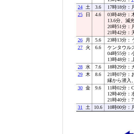
24
土
3.6
17時18分
25
日
4.6
03時48
13.6分、減
20時51分：
21時42分
26
月
5.6
23時13分
27
火
6.6
ケンタウルス
04時55分
13時48分：
28
水
7.6
18時29分
29
木
8.6
21時07分
縁から潜入、
30
金
9.6
11時02分：
12時40分：
21時40分
31
土
10.6
10時00分：