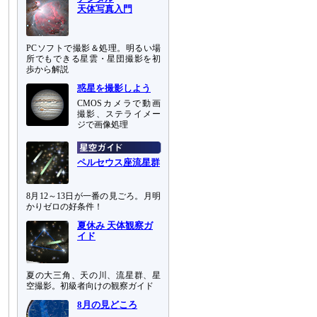
天体写真入門
PCソフトで撮影＆処理。明るい場
所でもできる星雲・星団撮影を初
歩から解説
惑星を撮影しよう
CMOSカメラで動画
撮影、ステライメー
ジで画像処理
ペルセウス座流星群
8月12～13日が一番の見ごろ。月明
かりゼロの好条件！
夏休み 天体観察ガ
イド
夏の大三角、天の川、流星群、星
空撮影。初級者向けの観察ガイド
8月の見どころ