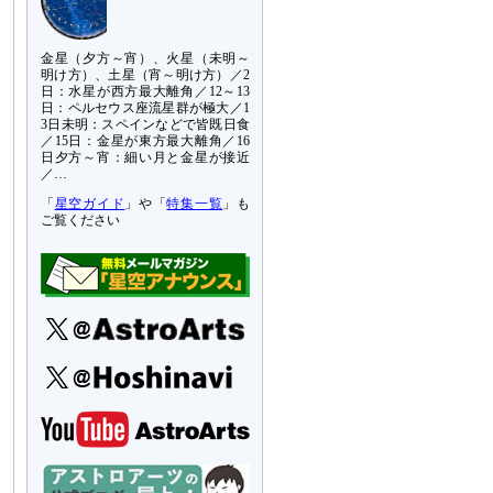
金星（夕方～宵）、火星（未明～
明け方）、土星（宵～明け方）／2
日：水星が西方最大離角／12～13
日：ペルセウス座流星群が極大／1
3日未明：スペインなどで皆既日食
／15日：金星が東方最大離角／16
日夕方～宵：細い月と金星が接近
／…
「
星空ガイド
」や「
特集一覧
」も
ご覧ください