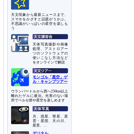
天文現象から最新ニュースまで、
スマホをかざすと話題がうかぶ。
不思議がいっぱいの星空を楽しも
う
天体写真撮影や画像
処理、アストロアー
ツのソフトウェアの
使いこなし方法など
をオンラインで解説
モンゴル「星空」ゲ
ル・キャンプツアー
ウランバートルから西へ250km以上
離れたゲルに連泊。光害のない場
所でペルセ群や星空を楽しめます
月、惑星、彗星、星
雲・星団、天の川、
星景、…
デジタル