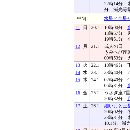
22時14分
分、減光等級
中旬
水星と金星
11
日
20.1
10時00分：
13時57分
19時51分
12
月
21.1
成人の日
うみへび座R星
00時53分
13
火
22.1
18時46分：
14
水
23.1
23時40分
15
木
24.1
02時40分：
05時31分：
16
金
25.1
うさぎ座T星が
20時32分：
17
土
26.1
細い月と土
20時02分
23時31
10.1分、減