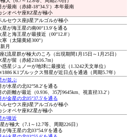
大（6.7～12.8等、周期270日）
月が最南（赤緯-18°34.5′）本年最南
：カシオペヤ座RZ星が極小
：ペルセウス座β星アルゴルが極小
火星が海王星の南00°13.9′を通る
火星と海王星が最接近（00°12.8′）
大寒（太陽黄経300°）
●新月
座ξ流星群が極大のころ（出現期間1月15日～1月25日）
水星が留（赤経21h16.7m）
：小惑星ジュノーが地球に最接近（1.3242天文単位）
D/1886 K1ブルックス彗星が近日点を通過（周期5.7年）
星が並ぶ
月が水星の北02°58.2′を通る
月の距離が最近（0.936、35万9645km、視直径33.2′）
月が金星の北05°37.5′を通る
：ペルセウス座β星アルゴルが極小
：カシオペヤ座RZ星が極小
星が接近
が極大（7.1～12.7等、周期226日）
月が海王星の北03°54.9′を通る
月が火星の北03°55.6′を通る