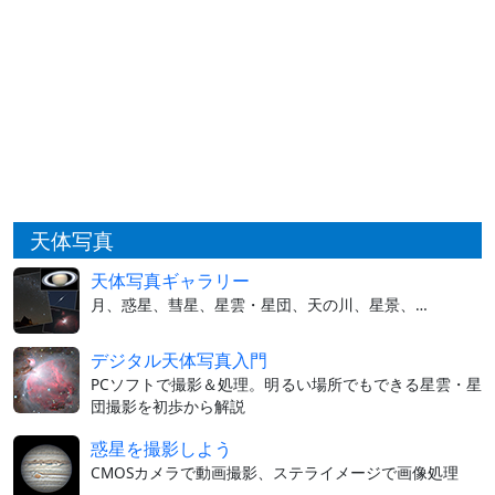
天体写真
天体写真ギャラリー
月、惑星、彗星、星雲・星団、天の川、星景、…
デジタル天体写真入門
PCソフトで撮影＆処理。明るい場所でもできる星雲・星
団撮影を初歩から解説
惑星を撮影しよう
CMOSカメラで動画撮影、ステライメージで画像処理