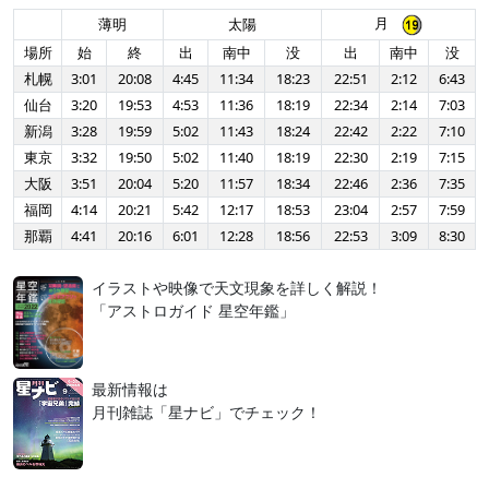
月
薄明
太陽
場所
始
終
出
南中
没
出
南中
没
札幌
3:01
20:08
4:45
11:34
18:23
22:51
2:12
6:43
仙台
3:20
19:53
4:53
11:36
18:19
22:34
2:14
7:03
新潟
3:28
19:59
5:02
11:43
18:24
22:42
2:22
7:10
東京
3:32
19:50
5:02
11:40
18:19
22:30
2:19
7:15
大阪
3:51
20:04
5:20
11:57
18:34
22:46
2:36
7:35
福岡
4:14
20:21
5:42
12:17
18:53
23:04
2:57
7:59
那覇
4:41
20:16
6:01
12:28
18:56
22:53
3:09
8:30
イラストや映像で天文現象を詳しく解説！
「アストロガイド 星空年鑑」
最新情報は
月刊雑誌「星ナビ」でチェック！