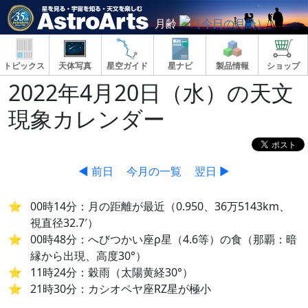
月齢
トピックス
天体写真
星空ガイド
星ナビ
製品情報
ショップ
2022年4月20日（水）の天文
現象カレンダー
◀ 前日
今月の一覧
翌日 ▶
00時14分：月の距離が最近（0.950、36万5143km、
視直径32.7′）
00時48分：へびつかい座ρ星（4.6等）の食（那覇：暗
縁から出現、高度30°）
11時24分：穀雨（太陽黄経30°）
21時30分：カシオペヤ座RZ星が極小