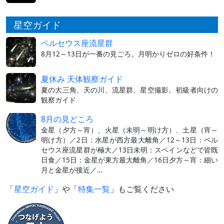
星空ガイド
ペルセウス座流星群
8月12～13日が一番の見ごろ。月明かりゼロの好条件！
夏休み 天体観察ガイド
夏の大三角、天の川、流星群、星空撮影。初級者向けの
観察ガイド
8月の見どころ
金星（夕方～宵）、火星（未明～明け方）、土星（宵～
明け方）／2日：水星が西方最大離角／12～13日：ペル
セウス座流星群が極大／13日未明：スペインなどで皆既
日食／15日：金星が東方最大離角／16日夕方～宵：細い
月と金星が接近／…
「
星空ガイド
」や「
特集一覧
」もご覧ください