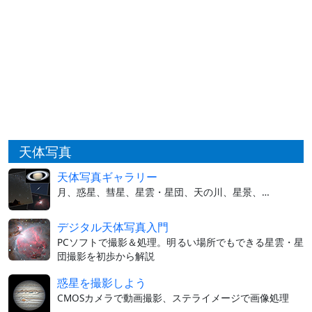
天体写真
天体写真ギャラリー
月、惑星、彗星、星雲・星団、天の川、星景、…
デジタル天体写真入門
PCソフトで撮影＆処理。明るい場所でもできる星雲・星
団撮影を初歩から解説
惑星を撮影しよう
CMOSカメラで動画撮影、ステライメージで画像処理