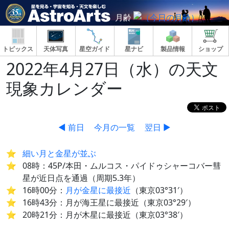
月齢
トピックス
天体写真
星空ガイド
星ナビ
製品情報
ショップ
2022年4月27日（水）の天文
現象カレンダー
◀ 前日
今月の一覧
翌日 ▶
細い月と金星が並ぶ
08時：45P/本田・ムルコス・パイドゥシャーコバー彗
星が近日点を通過（周期5.3年）
16時00分：
月が金星に最接近
（東京03°31′）
16時43分：月が海王星に最接近（東京03°29′）
20時21分：月が木星に最接近（東京03°38′）