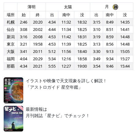
月
薄明
太陽
場所
始
終
出
南中
没
出
南中
没
札幌
2:46
20:20
4:34
11:32
18:32
3:15
8:49
14:35
仙台
3:08
20:02
4:44
11:34
18:25
3:10
8:51
14:41
新潟
3:16
20:08
4:53
11:42
18:31
3:19
8:59
14:48
東京
3:21
19:58
4:53
11:39
18:25
3:13
8:56
14:48
大阪
3:41
20:11
5:12
11:56
18:40
3:30
9:13
15:05
福岡
4:04
20:29
5:34
12:16
18:58
3:49
9:34
15:27
那覇
4:34
20:21
5:55
12:27
19:00
3:54
9:46
15:44
イラストや映像で天文現象を詳しく解説！
「アストロガイド 星空年鑑」
最新情報は
月刊雑誌「星ナビ」でチェック！