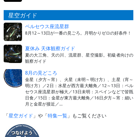
星空ガイド
ペルセウス座流星群
8月12～13日が一番の見ごろ。月明かりゼロの好条件！
夏休み 天体観察ガイド
夏の大三角、天の川、流星群、星空撮影。初級者向けの
観察ガイド
8月の見どころ
金星（夕方～宵）、火星（未明～明け方）、土星（宵～
明け方）／2日：水星が西方最大離角／12～13日：ペル
セウス座流星群が極大／13日未明：スペインなどで皆既
日食／15日：金星が東方最大離角／16日夕方～宵：細い
月と金星が接近／…
「
星空ガイド
」や「
特集一覧
」もご覧ください