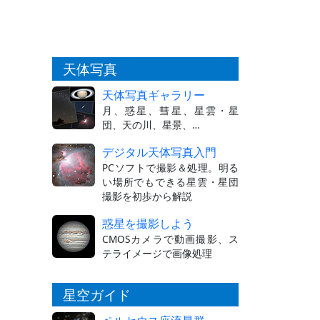
天体写真
天体写真ギャラリー
月、惑星、彗星、星雲・星
団、天の川、星景、…
デジタル天体写真入門
PCソフトで撮影＆処理。明る
い場所でもできる星雲・星団
撮影を初歩から解説
惑星を撮影しよう
CMOSカメラで動画撮影、ス
テライメージで画像処理
星空ガイド