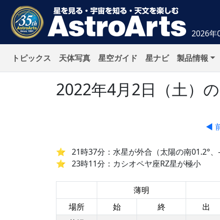
2026年
トピックス
天体写真
星空ガイド
星ナビ
製品情報
2022年4月2日（土
◀ 
21時37分：水星が外合（太陽の南01.2°、-
23時11分：カシオペヤ座RZ星が極小
薄明
場所
始
終
出