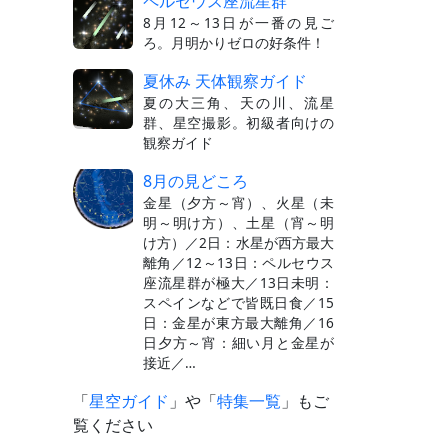
ペルセウス座流星群
8月12～13日が一番の見ご
ろ。月明かりゼロの好条件！
夏休み 天体観察ガイド
夏の大三角、天の川、流星
群、星空撮影。初級者向けの
観察ガイド
8月の見どころ
金星（夕方～宵）、火星（未
明～明け方）、土星（宵～明
け方）／2日：水星が西方最大
離角／12～13日：ペルセウス
座流星群が極大／13日未明：
スペインなどで皆既日食／15
日：金星が東方最大離角／16
日夕方～宵：細い月と金星が
接近／…
「
星空ガイド
」や「
特集一覧
」もご
覧ください