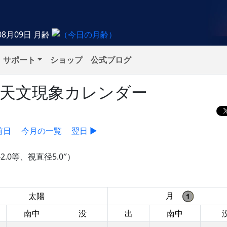
08月09日
月齢
サポート
ショップ
公式ブログ
）の天文現象カレンダー
前日
今月の一覧
翌日 ▶
2.0等、視直径5.0″）
月
太陽
南中
没
出
南中