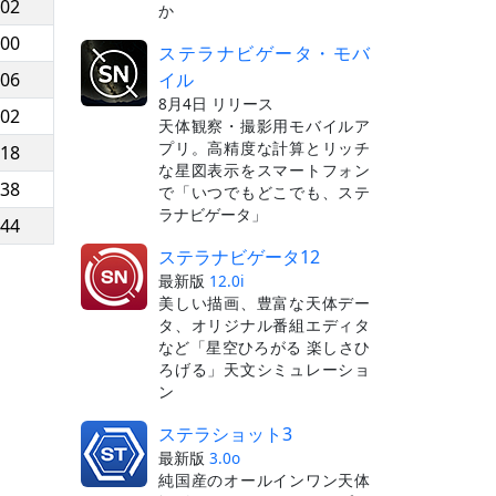
:02
か
:00
ステラナビゲータ・モバ
イル
:06
8月4日 リリース
:02
天体観察・撮影用モバイルア
プリ。高精度な計算とリッチ
:18
な星図表示をスマートフォン
:38
で「いつでもどこでも、ステ
ラナビゲータ」
:44
ステラナビゲータ12
最新版
12.0i
美しい描画、豊富な天体デー
タ、オリジナル番組エディタ
など「星空ひろがる 楽しさひ
ろげる」天文シミュレーショ
ン
ステラショット3
最新版
3.0o
純国産のオールインワン天体