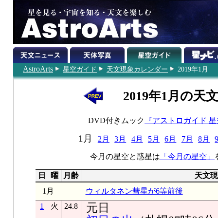
AstroArts
星空ガイド
天文現象カレンダー
2019年1月
2019年1月の天
DVD付きムック
『アストロガイド 
1月
2月
3月
4月
5月
6月
7月
8月
今月の星空と惑星は
「今月の星空」
日
曜
月齢
天文現
1月
ウィルタネン彗星が6等前後
元日
1
火
24.8