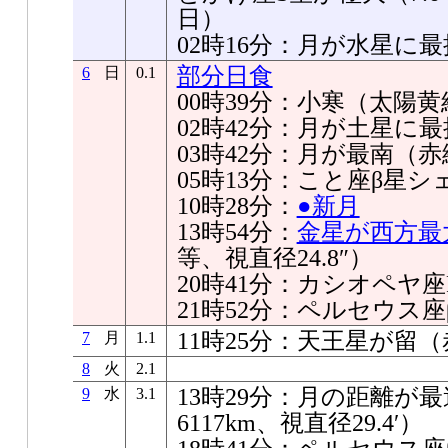
日）
02時16分：月が水星に最接
部分日食
6
日
0.1
00時39分：小寒（太陽黄経
02時42分：月が土星に最接
03時42分：月が最南（赤緯-2
05時13分：こと座β星
10時28分：
●新月
13時54分：
金星が西方最
等、視直径24.8″）
20時41分：カシオペヤ
21時52分：ペルセウス
11時25分：天王星が留（赤
7
月
1.1
8
火
2.1
13時29分：月の距離が最遠
9
水
3.1
6117km、視直径29.4′）