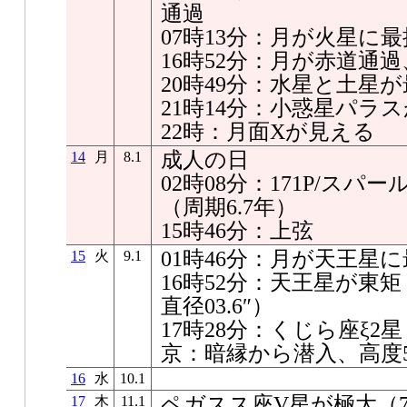
通過
07時13分：月が火星に最接
16時52分：月が赤道通
20時49分：水星と土星が最
21時14分：小惑星パラ
22時：月面Xが見える
成人の日
14
月
8.1
02時08分：171P/ス
（周期6.7年）
15時46分：上弦
01時46分：月が天王星に最
15
火
9.1
16時52分：天王星が東矩
直径03.6″）
17時28分：くじら座ξ2星
京：暗縁から潜入、高度5
16
水
10.1
ペガスス座V星が極大（7.0
17
木
11.1