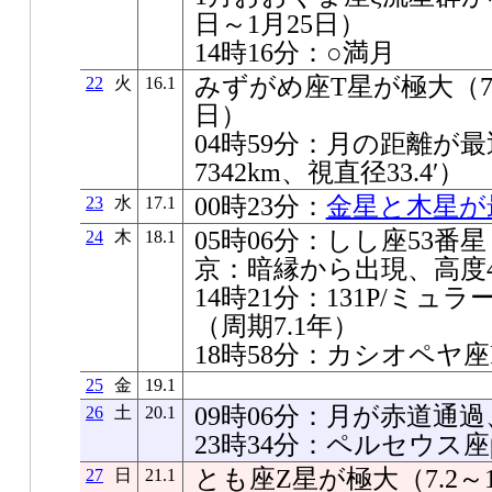
日～1月25日）
14時16分：○満月
みずがめ座T星が極大（7.0
22
火
16.1
日）
04時59分：月の距離が最近
7342km、視直径33.4′）
00時23分：
金星と木星が
23
水
17.1
05時06分：しし座53番星
24
木
18.1
京：暗縁から出現、高度4
14時21分：131P/ミ
（周期7.1年）
18時58分：カシオペヤ
25
金
19.1
09時06分：月が赤道通
26
土
20.1
23時34分：ペルセウス
とも座Z星が極大（7.2～1
27
日
21.1