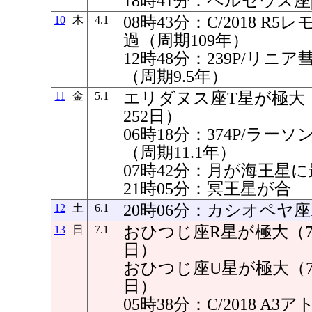
18時41分：ペルセウス
08時43分：C/2018 
10
木
4.1
過（周期109年）
12時48分：239P/リ
（周期9.5年）
エリダヌス座T星が極大（7
11
金
5.1
252日）
06時18分：374P/ラ
（周期11.1年）
07時42分：月が海王星に最
21時05分：冥王星が合
20時06分：カシオペヤ
12
土
6.1
おひつじ座R星が極大（7.1
13
日
7.1
日）
おひつじ座U星が極大（7.2
日）
05時38分：C/2018 