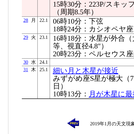
15時30分：223P/ス
（周期8.5年）
06時10分：下弦
28
月
22.1
18時24分：カシオペヤ
16時18分：水星が外合（太陽
29
火
23.1
等、視直径4.8″）
20時23分：ペルセウス
30
水
24.1
細い月と木星が接近
31
木
25.1
みずがめ座S星が極大（7.6
日）
10時13分：
月が木星に最
2019年1月の天文現