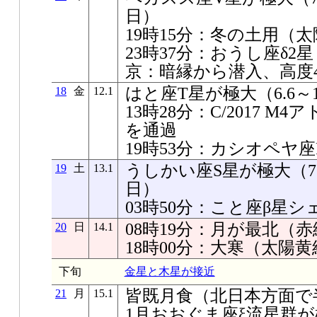
日）
19時15分：冬の土用（太陽
23時37分：おうし座δ2星
京：暗縁から潜入、高度4
はと座T星が極大（6.6～1
18
金
12.1
13時28分：C/2017 
を通過
19時53分：カシオペヤ
うしかい座S星が極大（7.8
19
土
13.1
日）
03時50分：こと座β星
08時19分：月が最北（赤緯+
20
日
14.1
18時00分：大寒（太陽黄経
下旬
金星と木星が接近
皆既月食（北日本方面で
21
月
15.1
1月おおぐま座ξ流星群が