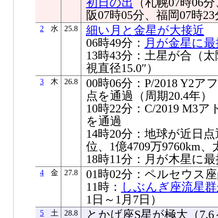
初日の出
（札幌07時06分
阪07時05分、福岡07時2
細い月と金星が大接近
2
水
25.8
06時49分：
月が金星に最
13時43分：土星が合（太陽
視直径15.0″）
00時06分：P/2018 
3
木
26.8
点を通過（周期20.4年）
10時22分：C/2019 
を通過
14時20分：地球が近日点通
位、1億4709万9760km、
18時11分：月が木星に最接
01時02分：ペルセウス
4
金
27.8
11時：
しぶんぎ座流星群
1日～1月7日）
とかげ座S星が極大（7.6～
5
土
28.8