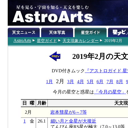
AstroArts
星空ガイド
天文現象カレンダー
2019年2月
2019年2月の天
DVD付きムック
『アストロガイド 
2月
1月
3月
4月
5月
6月
7月
8月
今月の星空と惑星は
「今月の星空」
日
曜
月齢
天文現
2月
岩本彗星が6～7等
1
金
26.1
細い月と金星が大接近
てんびん座RS星が極大（7.0～13.0等