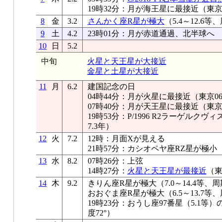
19時32分：月が海王星に最接近（東京03
8
金
3.2
さんかく座R星が極大
（5.4～12.6等
9
土
4.2
23時01分：月が赤道通過、北半球へ
10
日
5.2
中旬
火星と天王星が大接近
金星と土星が大接近
11
月
6.2
建国記念の日
04時44分：月が火星に最接近（東京06°
07時40分：月が天王星に最接近（東京05
19時53分：P/1996 R2ラーゲル
7.3年）
12
火
7.2
12時：月面Xが見える
21時57分：カシオペヤ座RZ星が極小
13
水
8.2
07時26分：上弦
14時27分：
火星と天王星が最接近
（東
14
木
9.2
きりん座R星が極大（7.0～14.4等、周
おおぐま座R星が極大（6.5～13.7等、
19時23分：おうし座97番星（5.1
度72°）