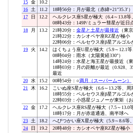
15
金
10.2
16
土
11.2
18時56分：月が最北（赤緯+21°35.3′）
17
日
12.2
ヘルクレス座S星が極大（6.4～13.8等
08時43分：149P/ミュラー彗星が近日
18
月
13.2
21時20分：
金星と土星が最接近
（東京0
21時22分：カシオペヤ座RZ星が極小
22時06分：ペルセウス座β星アルゴル
19
火
14.2
はくちょう座U星が極大（5.9～12.1等
08時04分：雨水（太陽黄経330°）
14時24分：水星と海王星が最接近（東京0
18時03分：月の距離が最近（0.928、35
最近
20
水
15.2
00時54分：○
満月（スーパームーン）
21
木
16.2
こいぬ座S星が極大（6.6～13.2等、周
18時55分：ペルセウス座β星アルゴル
22時03分：小惑星ジュノーが東矩（
22
金
17.2
ヘルクレス座RS星が極大（7.5～13.0
18時17分：月が赤道通過、南半球へ
23
土
18.2
へびつかい座X星が極大（5.9～8.6等
24
日
19.2
20時48分：カシオペヤ座RZ星が極小