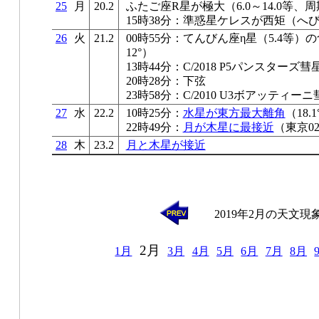
25
月
20.2
ふたご座R星が極大（6.0～14.0等、周
15時38分：準惑星ケレスが西矩（へ
26
火
21.2
00時55分：てんびん座η星（5.4等
12°）
13時44分：C/2018 P5パンスター
20時28分：下弦
23時58分：C/2010 U3ボアッティ
27
水
22.2
10時25分：
水星が東方最大離角
（18.
22時49分：
月が木星に最接近
（東京02
28
木
23.2
月と木星が接近
2019年2月の天文現
2月
1月
3月
4月
5月
6月
7月
8月