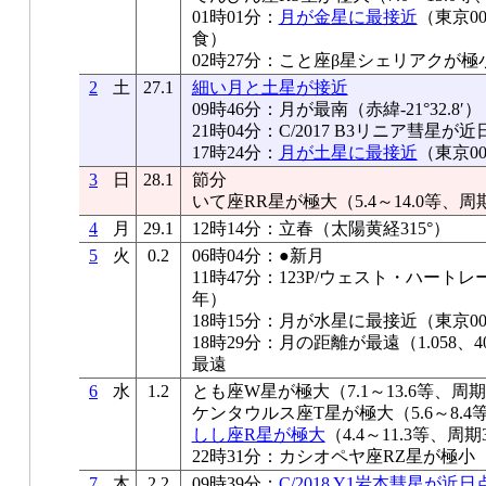
01時01分：
月が金星に最接近
（東京0
食）
02時27分：こと座β星シェリアクが極
2
土
27.1
細い月と土星が接近
09時46分：月が最南（赤緯-21°32.8′）
21時04分：C/2017 B3リニア彗星が
17時24分：
月が土星に最接近
（東京00
3
日
28.1
節分
いて座RR星が極大（5.4～14.0等、周
4
月
29.1
12時14分：立春（太陽黄経315°）
5
火
0.2
06時04分：●新月
11時47分：123P/ウェスト・ハート
年）
18時15分：月が水星に最接近（東京00°
18時29分：月の距離が最遠（1.058、40
最遠
6
水
1.2
とも座W星が極大（7.1～13.6等、周期
ケンタウルス座T星が極大（5.6～8.4
しし座R星が極大
（4.4～11.3等、周期
22時31分：カシオペヤ座RZ星が極小
7
木
2.2
09時39分：
C/2018 Y1岩本彗星が近