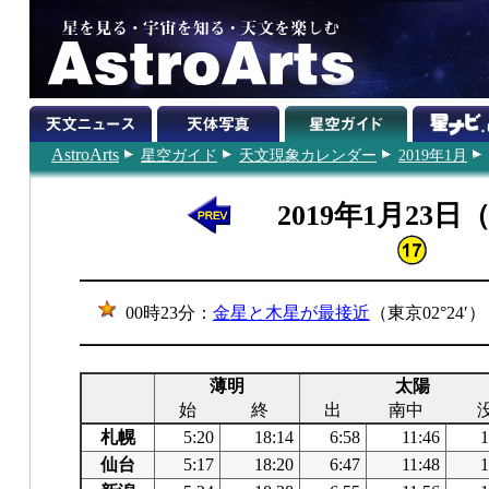
AstroArts
星空ガイド
天文現象カレンダー
2019年1月
2019年1月23日
00時23分：
金星と木星が最接近
（東京02°24′）
薄明
太陽
始
終
出
南中
札幌
5:20
18:14
6:58
11:46
1
仙台
5:17
18:20
6:47
11:48
1