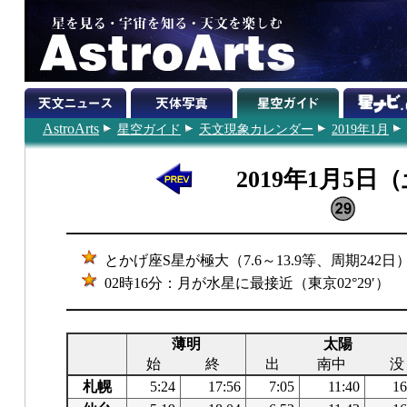
AstroArts
星空ガイド
天文現象カレンダー
2019年1月
2019年1月5日
とかげ座S星が極大（7.6～13.9等、周期242日
02時16分：月が水星に最接近（東京02°29′）
薄明
太陽
始
終
出
南中
没
札幌
5:24
17:56
7:05
11:40
16