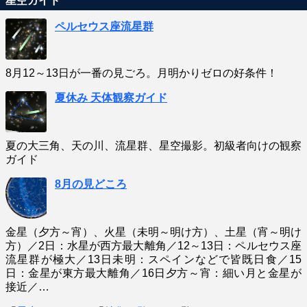
星空ガイド
ペルセウス座流星群
8月12～13日が一番の見ごろ。月明かりゼロの好条件！
夏休み 天体観察ガイド
夏の大三角、天の川、流星群、星空撮影。初級者向けの観察
ガイド
8月の見どころ
金星（夕方～宵）、火星（未明～明け方）、土星（宵～明け
方）／2日：水星が西方最大離角／12～13日：ペルセウス座
流星群が極大／13日未明：スペインなどで皆既日食／15
日：金星が東方最大離角／16日夕方～宵：細い月と金星が
接近／…