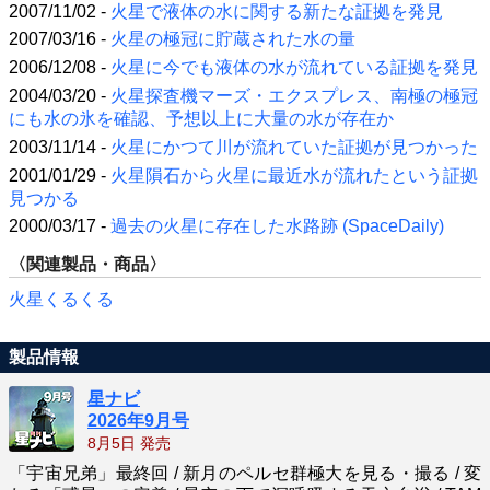
2007/11/02 -
火星で液体の水に関する新たな証拠を発見
2007/03/16 -
火星の極冠に貯蔵された水の量
2006/12/08 -
火星に今でも液体の水が流れている証拠を発見
2004/03/20 -
火星探査機マーズ・エクスプレス、南極の極冠
にも水の氷を確認、予想以上に大量の水が存在か
2003/11/14 -
火星にかつて川が流れていた証拠が見つかった
2001/01/29 -
火星隕石から火星に最近水が流れたという証拠
見つかる
2000/03/17 -
過去の火星に存在した水路跡 (SpaceDaily)
〈関連製品・商品〉
火星くるくる
製品情報
星ナビ
2026年9月号
8月5日 発売
「宇宙兄弟」最終回 / 新月のペルセ群極大を見る・撮る / 変