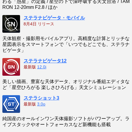
わる「惑星」の定義 / 星空の下で深呼吸する天文台浴 / TAM
RON 12-20mm F2.8 / ほか
ステラナビゲータ・モバイル
8月4日 リリース
天体観察・撮影用モバイルアプリ。高精度な計算とリッチな
星図表示をスマートフォンで「いつでもどこでも、ステラナ
ビゲータ」
ステラナビゲータ12
最新版
12.0i
美しい描画、豊富な天体データ、オリジナル番組エディタな
ど「星空ひろがる 楽しさひろげる」天文シミュレーション
ステラショット3
最新版
3.0o
純国産のオールインワン天体撮影ソフトがパワーアップ。ラ
イブスタックやオートフォーカスなど新機能も搭載