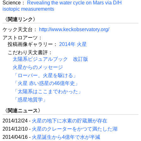
Science：
Revealing the water cycle on Mars via D/H
isotopic measurements
〈関連リンク〉
ケック天文台：
http://www.keckobservatory.org/
アストロアーツ：
投稿画像ギャラリー：
2014年 火星
こだわり天文書評：
太陽系ビジュアルブック 改訂版
火星からのメッセージ
「ローバー、火星を駆ける」
「火星 赤い惑星の46億年史」
「太陽系はここまでわかった」
「惑星地質学」
〈関連ニュース〉
2014/12/24 -
火星の地下に水素の貯蔵層が存在
2014/12/10 -
火星のクレーターをかつて満たした湖
2014/04/16 -
火星誕生から4億年で水が半減