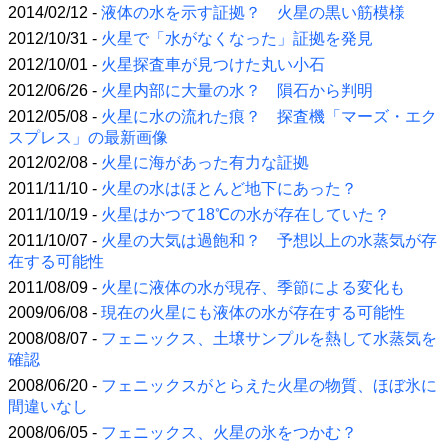
2014/02/12 -
液体の水を示す証拠？ 火星の黒い筋模様
2012/10/31 -
火星で「水がなくなった」証拠を発見
2012/10/01 -
火星探査車が見つけた丸い小石
2012/06/26 -
火星内部に大量の水？ 隕石から判明
2012/05/08 -
火星に水の流れた痕？ 探査機「マーズ・エク
スプレス」の最新画像
2012/02/08 -
火星に海があった有力な証拠
2011/11/10 -
火星の水はほとんど地下にあった？
2011/10/19 -
火星はかつて18℃の水が存在していた？
2011/10/07 -
火星の大気は過飽和？ 予想以上の水蒸気が存
在する可能性
2011/08/09 -
火星に液体の水が現存、季節による変化も
2009/06/08 -
現在の火星にも液体の水が存在する可能性
2008/08/07 -
フェニックス、土壌サンプルを熱して水蒸気を
確認
2008/06/20 -
フェニックスがとらえた火星の物質、ほぼ氷に
間違いなし
2008/06/05 -
フェニックス、火星の氷をつかむ？