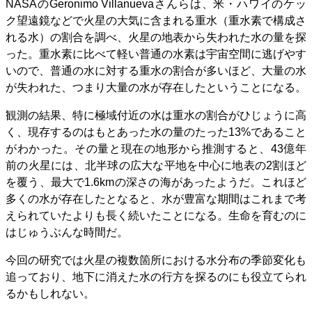
NASAのGeronimo Villanuevaさんらは、米・ハワイのケッ
ク望遠鏡などで火星の大気に含まれる重水（重水素で構成さ
れる水）の割合を調べ、火星の地表から失われた水の量を探
った。重水素に比べて軽い普通の水素は宇宙空間に逃げやす
いので、普通の水に対する重水の割合が多いほど、大量の水
が失われた、つまり大量の水が存在したということになる。
観測の結果、特に極域付近の水は重水の割合がひじょうに高
く、現存するのはもとあった水の量のたった13%であること
がわかった。その量と現在の地形から推測すると、43億年
前の火星には、北半球の広大な平地を中心に地表の2割ほど
を覆う、最大で1.6kmの深さの海があったようだ。これほど
多くの水が存在したとなると、水が豊富な期間はこれまで考
えられていたよりも長く続いたことになる。生命を育むのに
はじゅうぶんな時間だ。
今回の研究では火星の複数箇所における水分布の季節変化も
追っており、地下に消えた水の行方を探るのにも役立てられ
るかもしれない。