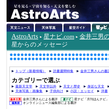
AstroArts
星ナビ.com
金井三男
星からのメッセージ
トップ（新着情報）
読書週間特集
金井三男さんの書
カテゴリーで選ぶ
最新天文学
天文学以外
天文と歴史
身近な天文
天体写真・画像集
子供向け
小説・エッセイ
洋書
金井三男さんによる書評
星ナビ「月刊ほんナビ」
オンラインニュース編集部による書評