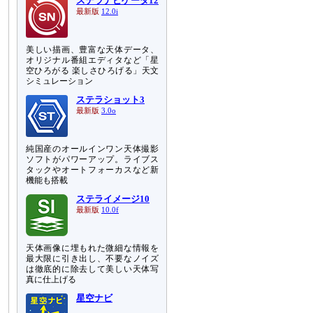
ステラナビゲータ12
最新版
12.0i
美しい描画、豊富な天体データ、
オリジナル番組エディタなど「星
空ひろがる 楽しさひろげる」天文
シミュレーション
ステラショット3
最新版
3.0o
純国産のオールインワン天体撮影
ソフトがパワーアップ。ライブス
タックやオートフォーカスなど新
機能も搭載
ステライメージ10
最新版
10.0f
天体画像に埋もれた微細な情報を
最大限に引き出し、不要なノイズ
は徹底的に除去して美しい天体写
真に仕上げる
星空ナビ