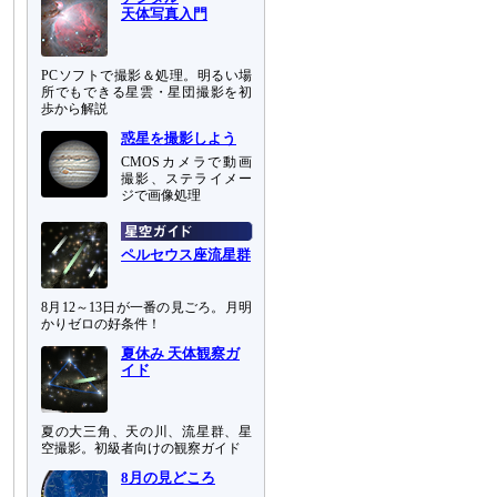
天体写真入門
PCソフトで撮影＆処理。明るい場
所でもできる星雲・星団撮影を初
歩から解説
惑星を撮影しよう
CMOSカメラで動画
撮影、ステライメー
ジで画像処理
ペルセウス座流星群
8月12～13日が一番の見ごろ。月明
かりゼロの好条件！
夏休み 天体観察ガ
イド
夏の大三角、天の川、流星群、星
空撮影。初級者向けの観察ガイド
8月の見どころ