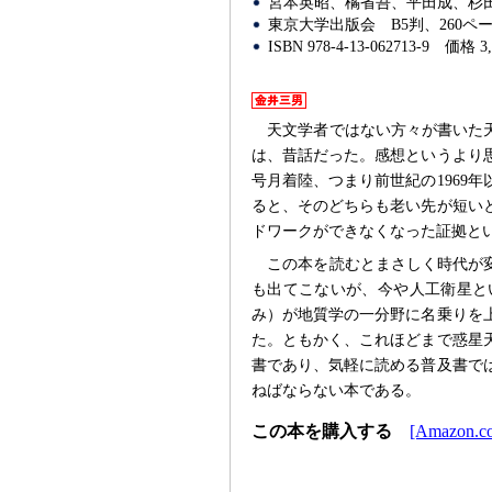
宮本英昭、橘省吾、平田成、杉田
東京大学出版会
B5判、260ペ
ISBN 978-4-13-062713-9
価格 3
天文学者ではない方々が書いた
は、昔話だった。感想というより
号月着陸、つまり前世紀の1969
ると、そのどちらも老い先が短い
ドワークができなくなった証拠と
この本を読むとまさしく時代が
も出てこないが、今や人工衛星と
み）が地質学の一分野に名乗りを
た。ともかく、これほどまで惑星
書であり、気軽に読める普及書で
ねばならない本である。
この本を購入する
[Amazon.co