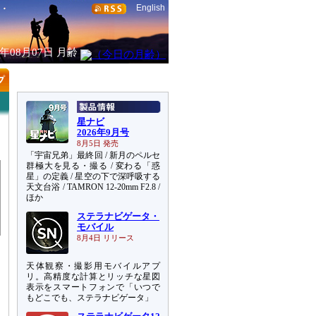
English
6年08月07日
月齢
星ナビ
2026年9月号
8月5日 発売
「宇宙兄弟」最終回 / 新月のペルセ
群極大を見る・撮る / 変わる「惑
星」の定義 / 星空の下で深呼吸する
天文台浴 / TAMRON 12-20mm F2.8 /
ほか
ステラナビゲータ・
モバイル
8月4日 リリース
天体観察・撮影用モバイルアプ
リ。高精度な計算とリッチな星図
表示をスマートフォンで「いつで
もどこでも、ステラナビゲータ」