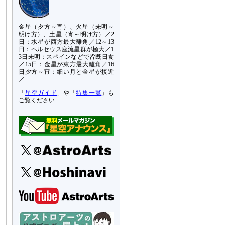
金星（夕方～宵）、火星（未明～
明け方）、土星（宵～明け方）／2
日：水星が西方最大離角／12～13
日：ペルセウス座流星群が極大／1
3日未明：スペインなどで皆既日食
／15日：金星が東方最大離角／16
日夕方～宵：細い月と金星が接近
／…
「
星空ガイド
」や「
特集一覧
」も
ご覧ください