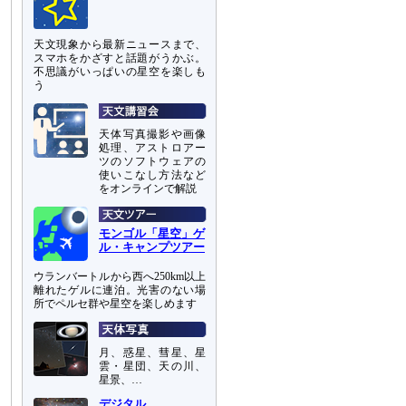
天文現象から最新ニュースまで、
スマホをかざすと話題がうかぶ。
不思議がいっぱいの星空を楽しも
う
天体写真撮影や画像
処理、アストロアー
ツのソフトウェアの
使いこなし方法など
をオンラインで解説
モンゴル「星空」ゲ
ル・キャンプツアー
ウランバートルから西へ250km以上
離れたゲルに連泊。光害のない場
所でペルセ群や星空を楽しめます
月、惑星、彗星、星
雲・星団、天の川、
星景、…
デジタル