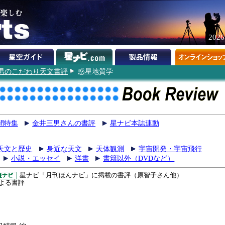
202
男のこだわり天文書評
惑星地質学
間特集
金井三男さんの書評
星ナビ本誌連動
天文と歴史
身近な天文
天体観測
宇宙開発・宇宙飛行
小説・エッセイ
洋書
書籍以外（DVDなど）
星ナビ「月刊ほんナビ」に掲載の書評（原智子さん他）
よる書評