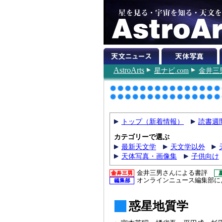
AstroArts
星ナビ.com
金井三
トップ（新着情報）
読書週
カテゴリーで選ぶ
最新天文学
天文学以外
天体写真・画像集
子供向け
金井三男さんによる書評
オンラインニュース編集部に
惑星地質学