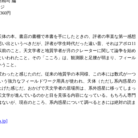
精司 編
ージ
,360円
天体の本。書店の書棚で本書を手にしたときの、評者の率直な第一感想
思い出というべきだが、評者が学生時代だった遠い昔、それはアポロ11
年以前のこと。天文学者と地質学者が月のクレーターに関して論争を始め
といわれたこと。その「こころ」は、観測眼と足腰が弱まり、フィール
いうこと。
変わったと感じたのだ。従来の地質学の本同様、この本には数式が一つ
いう強力なフィールドワーク用具が使われ、天体（ただし系内惑星の
上げた感じだ。おかげで天文学者の居場所は、系外惑星に移ってしまっ
天文学が進んでいるのかと目を見張る内容になっている。もちろん専門
はないが、現在のところ、系内惑星について調べるときには絶対の読ま
.jp]