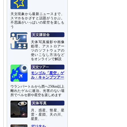
天文現象から最新ニュースまで、
スマホをかざすと話題がうかぶ。
不思議がいっぱいの星空を楽しも
う
天体写真撮影や画像
処理、アストロアー
ツのソフトウェアの
使いこなし方法など
をオンラインで解説
モンゴル「星空」ゲ
ル・キャンプツアー
ウランバートルから西へ250km以上
離れたゲルに連泊。光害のない場
所でペルセ群や星空を楽しめます
月、惑星、彗星、星
雲・星団、天の川、
星景、…
デジタル