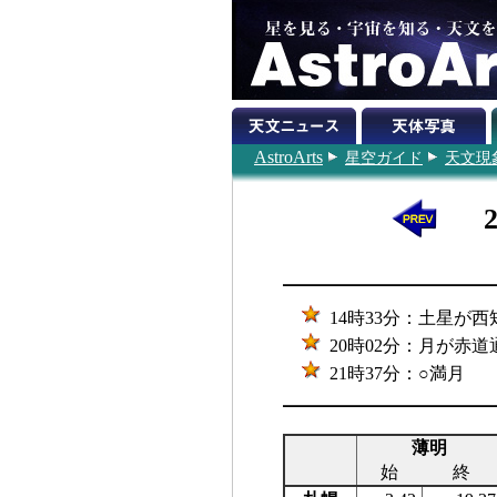
AstroArts
星空ガイド
天文現
14時33分：土星が西
20時02分：月が赤
21時37分：○満月
薄明
始
終