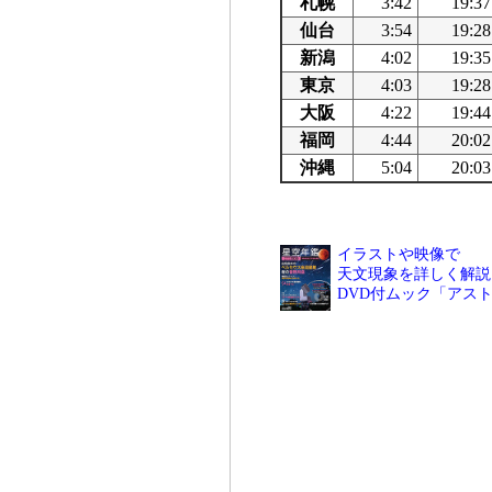
札幌
3:42
19:37
仙台
3:54
19:28
新潟
4:02
19:35
東京
4:03
19:28
大阪
4:22
19:44
福岡
4:44
20:02
沖縄
5:04
20:03
イラストや映像で
天文現象を詳しく解説
DVD付ムック「アス