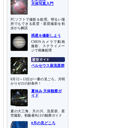
天体写真入門
PCソフトで撮影＆処理。明るい場
所でもできる星雲・星団撮影を初
歩から解説
惑星を撮影しよう
CMOSカメラで動画
撮影、ステライメー
ジで画像処理
ペルセウス座流星群
8月12～13日が一番の見ごろ。月明
かりゼロの好条件！
夏休み 天体観察ガ
イド
夏の大三角、天の川、流星群、星
空撮影。初級者向けの観察ガイド
8月の見どころ