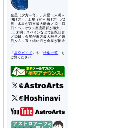
金星（夕方～宵）、火星（未明～
明け方）、土星（宵～明け方）／2
日：水星が西方最大離角／12～13
日：ペルセウス座流星群が極大／1
3日未明：スペインなどで皆既日食
／15日：金星が東方最大離角／16
日夕方～宵：細い月と金星が接近
／…
「
星空ガイド
」や「
特集一覧
」も
ご覧ください