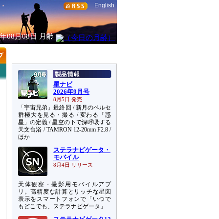
English
6年08月08日
月齢
星ナビ
2026年9月号
8月5日 発売
「宇宙兄弟」最終回 / 新月のペルセ
群極大を見る・撮る / 変わる「惑
星」の定義 / 星空の下で深呼吸する
天文台浴 / TAMRON 12-20mm F2.8 /
ほか
ステラナビゲータ・
モバイル
8月4日 リリース
天体観察・撮影用モバイルアプ
リ。高精度な計算とリッチな星図
表示をスマートフォンで「いつで
もどこでも、ステラナビゲータ」