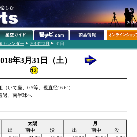
202
象カレンダー
2018年3月
31日
2018年3月31日（土）
矩（いて座、0.5等、視直径16.6″）
道通過、南半球へ
太陽
月
出
南中
没
出
南中
没