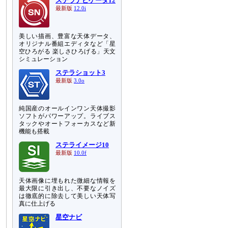
ステラナビゲータ12
最新版
12.0i
美しい描画、豊富な天体データ、
オリジナル番組エディタなど「星
空ひろがる 楽しさひろげる」天文
シミュレーション
ステラショット3
最新版
3.0o
純国産のオールインワン天体撮影
ソフトがパワーアップ。ライブス
タックやオートフォーカスなど新
機能も搭載
ステライメージ10
最新版
10.0f
天体画像に埋もれた微細な情報を
最大限に引き出し、不要なノイズ
は徹底的に除去して美しい天体写
真に仕上げる
星空ナビ