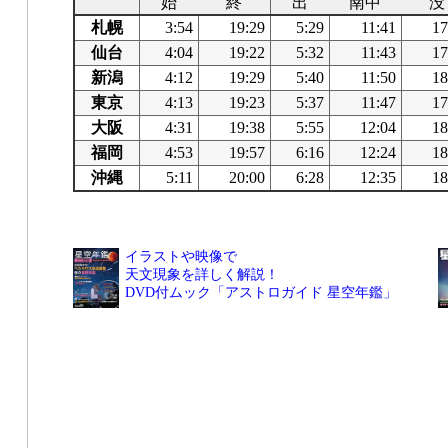
始
終
出
南中
没
札幌
3:54
19:29
5:29
11:41
17
仙台
4:04
19:22
5:32
11:43
17
新潟
4:12
19:29
5:40
11:50
18
東京
4:13
19:23
5:37
11:47
17
大阪
4:31
19:38
5:55
12:04
18
福岡
4:53
19:57
6:16
12:24
18
沖縄
5:11
20:00
6:28
12:35
18
イラストや映像で
天文現象を詳しく解説！
DVD付ムック「アストロガイド 星空年鑑」