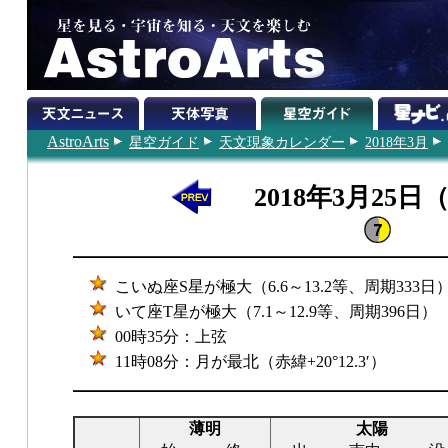
AstroArts
星空ガイド
天文現象カレンダー
2018年3月
2018年3月25日
こいぬ座S星が極大（6.6～13.2等、周期333日
いて座T星が極大（7.1～12.9等、周期396日）
00時35分：上弦
11時08分：月が最北（赤緯+20°12.3′）
薄明
太陽