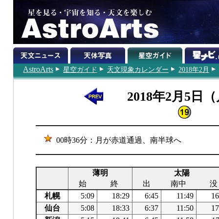
AstroArts
星空ガイド
天文現象カレンダー
2018年2月
2018年2月5日
00時36分：月が赤道通過、南半球へ
薄明
太陽
始
終
出
南中
没
札幌
5:09
18:29
6:45
11:49
16
仙台
5:08
18:33
6:37
11:50
17