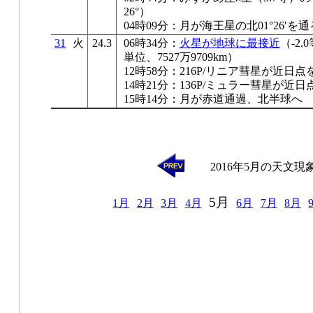
26°）
04時09分：月が海王星の北01°26′を通
31
火
24.3
06時34分：
火星が地球に最接近
（-2.
単位、7527万9709km）
12時58分：216P/リニア彗星が近日点
14時21分：136P/ミュラー彗星が近日
15時14分：月が赤道通過、北半球へ
2016年5月の天文現
5月
1月
2月
3月
4月
6月
7月
8月