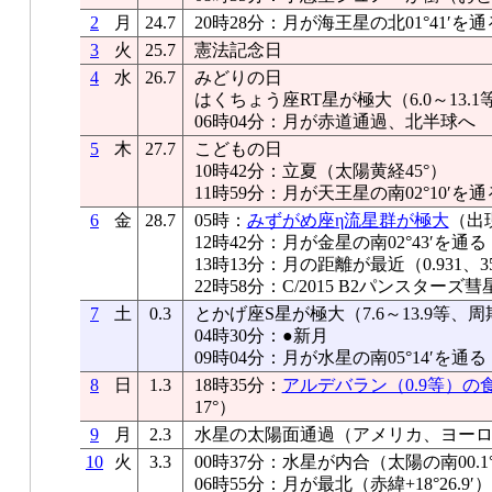
2
月
24.7
20時28分：月が海王星の北01°41′を通
3
火
25.7
憲法記念日
4
水
26.7
みどりの日
はくちょう座RT星が極大（6.0～13.1
06時04分：月が赤道通過、北半球へ
5
木
27.7
こどもの日
10時42分：立夏（太陽黄経45°）
11時59分：月が天王星の南02°10′を通
6
金
28.7
05時：
みずがめ座η流星群が極大
（出
12時42分：月が金星の南02°43′を通る
13時13分：月の距離が最近（0.931、35
22時58分：C/2015 B2パンスター
7
土
0.3
とかげ座S星が極大（7.6～13.9等、周
04時30分：●新月
09時04分：月が水星の南05°14′を通る
8
日
1.3
18時35分：
アルデバラン（0.9等）の
17°）
9
月
2.3
水星の太陽面通過（アメリカ、ヨー
10
火
3.3
00時37分：水星が内合（太陽の南00.1°
06時55分：月が最北（赤緯+18°26.9′）