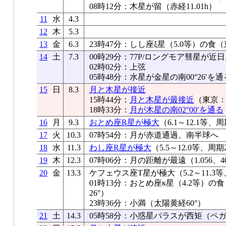
08時12分：木星が留（赤経11.01h）
11
水
4.3
12
木
5.3
13
金
6.3
23時47分：しし座ξ星（5.0等）の
14
土
7.3
00時29分：77P/ロングモア彗星が近
02時02分：上弦
05時48分：水星が金星の南00°26′を通
15
日
8.3
月と木星が接近
15時44分：
月と木星が最接近
（東京：0
18時33分：
月が木星の南02°00′を通る
16
月
9.3
おとめ座R星が極大
（6.1～12.1等、
17
火
10.3
07時54分：月が赤道通過、南半球へ
18
水
11.3
わし座R星が極大
（5.5～12.0等、周期
19
木
12.3
07時06分：月の距離が最遠（1.056、40
20
金
13.3
ケフェウス座T星が極大（5.2～11.3等
01時13分：おとめ座κ星（4.2等）
26°）
23時36分：小満（太陽黄経60°）
21
土
14.3
05時58分：小惑星パラスが西矩（ペ