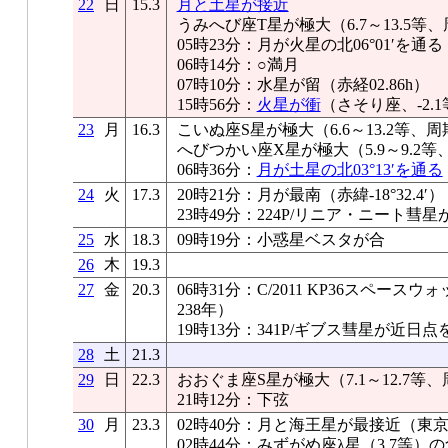
22
日
15.3
月と土星が接近
うみへび座T星が極大（6.7～13.5等、
05時23分：月が火星の北06°01′を通る
06時14分：○満月
07時10分：水星が留（赤経02.86h）
15時56分：
火星が衝
（さそり座、-2.1
23
月
16.3
こいぬ座S星が極大（6.6～13.2等、周
へびつかい座X星が極大（5.9～9.2等
06時36分：
月が土星の北03°13′を通る
24
火
17.3
20時21分：月が最南（赤緯-18°32.4′）
23時49分：224P/リニア・ニート彗
25
水
18.3
09時19分：小惑星ベスタが合
26
木
19.3
27
金
20.3
06時31分：C/2011 KP36スペー
238年）
19時13分：341P/ギブス彗星が近日点
28
土
21.3
29
日
22.3
おおぐま座S星が極大（7.1～12.7等、
21時12分：下弦
30
月
23.3
02時40分：月と海王星が最接近（東京：0
02時44分：みずがめ座λ星（3.7等