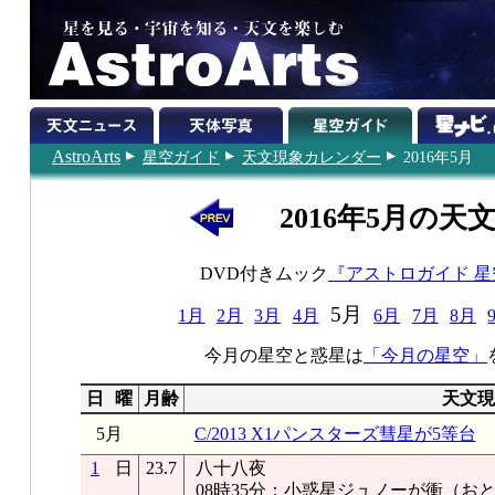
AstroArts
星空ガイド
天文現象カレンダー
2016年5月
2016年5月の天
DVD付きムック
『アストロガイド 
5月
1月
2月
3月
4月
6月
7月
8月
今月の星空と惑星は
「今月の星空」
日
曜
月齢
天文現
5月
C/2013 X1パンスターズ彗星が5等台
1
日
23.7
八十八夜
08時35分：小惑星ジュノーが衝（おと