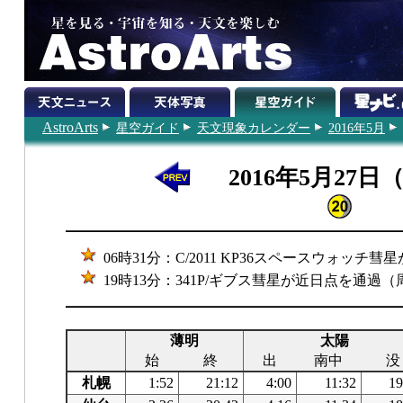
AstroArts
星空ガイド
天文現象カレンダー
2016年5月
2016年5月27日
06時31分：C/2011 KP36スペースウォッチ
19時13分：341P/ギブス彗星が近日点を通過（周
薄明
太陽
始
終
出
南中
没
札幌
1:52
21:12
4:00
11:32
19