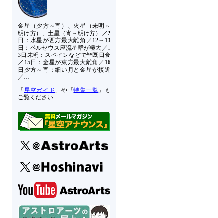
金星（夕方～宵）、火星（未明～
明け方）、土星（宵～明け方）／2
日：水星が西方最大離角／12～13
日：ペルセウス座流星群が極大／1
3日未明：スペインなどで皆既日食
／15日：金星が東方最大離角／16
日夕方～宵：細い月と金星が接近
／…
「
星空ガイド
」や「
特集一覧
」も
ご覧ください