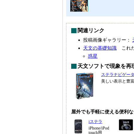
関連リンク
投稿画像ギャラリー：
天文の基礎知識
これだ
惑星
天文ソフトで現象を再
ステラナビゲー
美しい表示と豊
屋外でも手軽に使える便利な
iステラ
iPhone/iPod
touch用