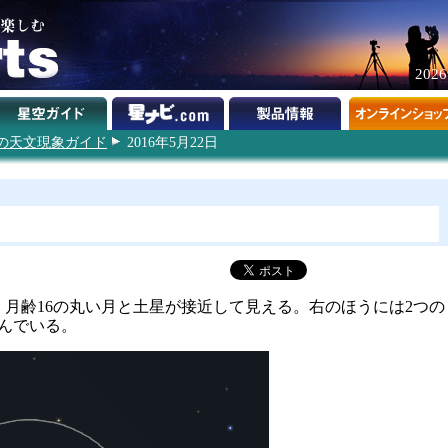
202
6年の天文現象ガイド
2016年5月22日
方、月齢16の丸い月と土星が接近して見える。右のほうには2つの
んでいる。