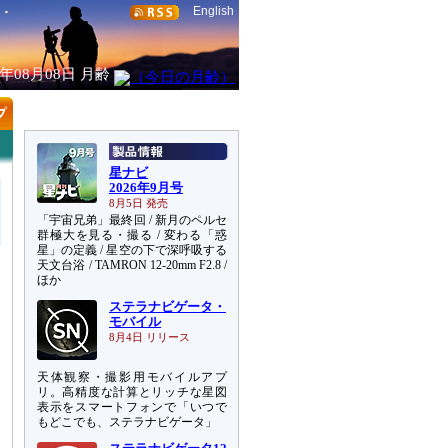
English
6年08月08日
月齢
星ナビ
2026年9月号
8月5日 発売
「宇宙兄弟」最終回 / 新月のペルセ
群極大を見る・撮る / 変わる「惑
星」の定義 / 星空の下で深呼吸する
天文台浴 / TAMRON 12-20mm F2.8 /
ほか
ステラナビゲータ・
モバイル
8月4日 リリース
天体観察・撮影用モバイルアプ
リ。高精度な計算とリッチな星図
表示をスマートフォンで「いつで
もどこでも、ステラナビゲータ」