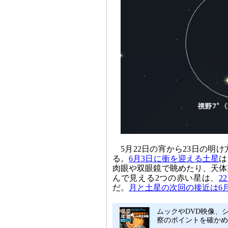
5月22日の宵から23日の明
る。
6月3日に衝を迎える土星
は
肉眼や双眼鏡で眺めたり、天体
んで見える2つの赤い星は、
2
だ。
月と土星の次回の接近は6月
ムックやDVD映像、シ
察のポイントを確かめ