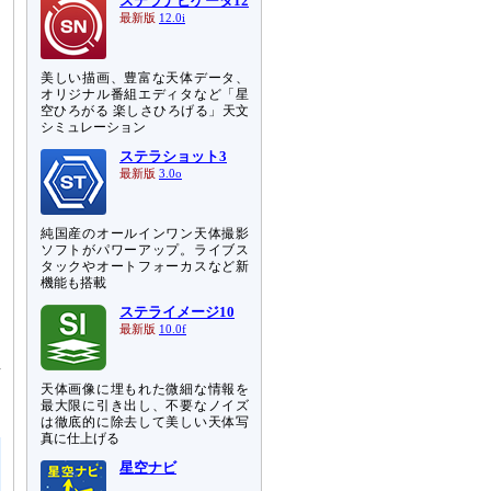
ステラナビゲータ12
最新版
12.0i
美しい描画、豊富な天体データ、
オリジナル番組エディタなど「星
空ひろがる 楽しさひろげる」天文
シミュレーション
ステラショット3
最新版
3.0o
純国産のオールインワン天体撮影
ソフトがパワーアップ。ライブス
タックやオートフォーカスなど新
機能も搭載
ステライメージ10
え
最新版
10.0f
を
並
ス
天体画像に埋もれた微細な情報を
最大限に引き出し、不要なノイズ
は徹底的に除去して美しい天体写
真に仕上げる
星空ナビ