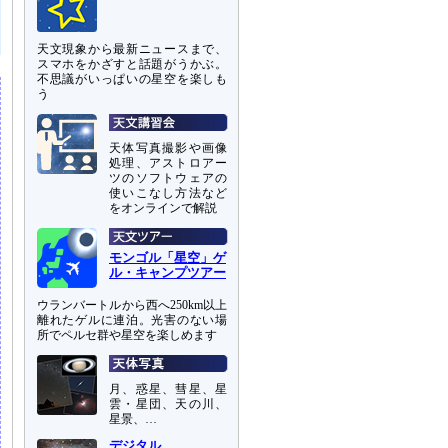
天文現象から最新ニュースまで、
スマホをかざすと話題がうかぶ。
不思議がいっぱいの星空を楽しも
う
天体写真撮影や画像
処理、アストロアー
ツのソフトウェアの
使いこなし方法など
をオンラインで解説
モンゴル「星空」ゲ
ル・キャンプツアー
ウランバートルから西へ250km以上
離れたゲルに連泊。光害のない場
所でペルセ群や星空を楽しめます
月、惑星、彗星、星
雲・星団、天の川、
星景、…
デジタル