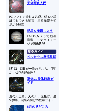
天体写真入門
PCソフトで撮影＆処理。明るい場
所でもできる星雲・星団撮影を初
歩から解説
惑星を撮影しよう
CMOSカメラで動画
撮影、ステライメー
ジで画像処理
ペルセウス座流星群
8月12～13日が一番の見ごろ。月明
かりゼロの好条件！
夏休み 天体観察ガ
イド
夏の大三角、天の川、流星群、星
空撮影。初級者向けの観察ガイド
8月の見どころ