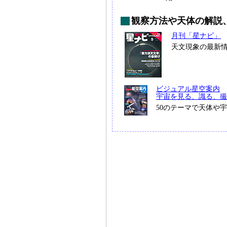
観察方法や天体の解説
月刊「星ナビ」
天文現象の最新
ビジュアル星空案内
宇宙を見る、識る、撮
50のテーマで天体や