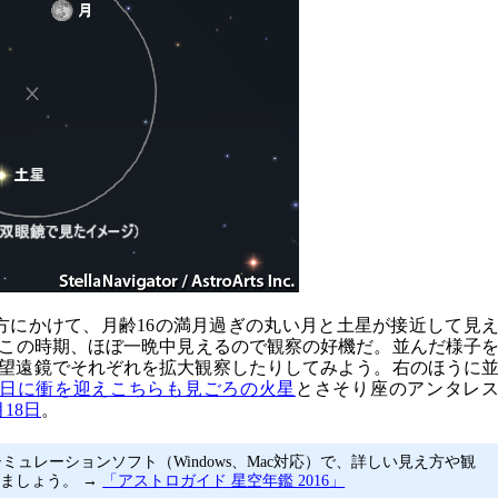
け方にかけて、月齢16の満月過ぎの丸い月と土星が接近して見
この時期、ほぼ一晩中見えるので観察の好機だ。並んだ様子
望遠鏡でそれぞれを拡大観察したりしてみよう。右のほうに
2日に衝を迎えこちらも見ごろの火星
とさそり座のアンタレ
18日
。
ミュレーションソフト（Windows、Mac対応）で、詳しい見え方や観
ましょう。 →
「アストロガイド 星空年鑑 2016」