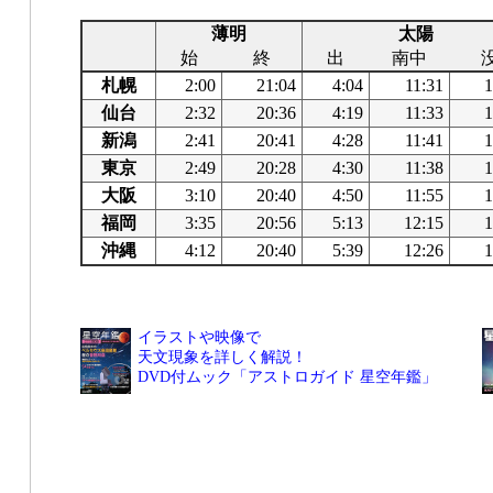
薄明
太陽
始
終
出
南中
札幌
2:00
21:04
4:04
11:31
1
仙台
2:32
20:36
4:19
11:33
1
新潟
2:41
20:41
4:28
11:41
1
東京
2:49
20:28
4:30
11:38
1
大阪
3:10
20:40
4:50
11:55
1
福岡
3:35
20:56
5:13
12:15
1
沖縄
4:12
20:40
5:39
12:26
1
イラストや映像で
天文現象を詳しく解説！
DVD付ムック「アストロガイド 星空年鑑」