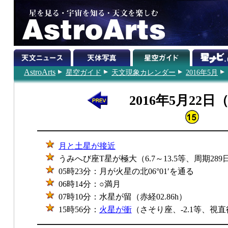
AstroArts
星空ガイド
天文現象カレンダー
2016年5月
2016年5月22日
月と土星が接近
うみへび座T星が極大（6.7～13.5等、周期289
05時23分：月が火星の北06°01′を通る
06時14分：○満月
07時10分：水星が留（赤経02.86h）
15時56分：
火星が衝
（さそり座、-2.1等、視直径