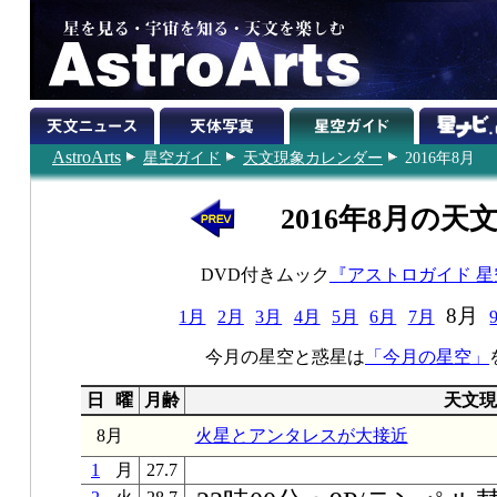
AstroArts
星空ガイド
天文現象カレンダー
2016年8月
2016年8月の天
DVD付きムック
『アストロガイド 
8月
1月
2月
3月
4月
5月
6月
7月
今月の星空と惑星は
「今月の星空」
日
曜
月齢
天文現
8月
火星とアンタレスが大接近
1
月
27.7