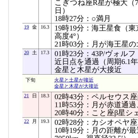
こぎつね座R星が極大（7.0
日）
18時27分：○満月
19時19分：海王星食（
19
金
16.3
高度4°）
21時03分：月が海王星の北
01時23分：43P/ヴォ
20
土
17.3
近日点を通過（周期6.1
金星と木星が大接近
下旬
火星と土星が接近
金星と木星が大接近
02時43分：ペルセウス
21
日
18.3
11時53分：月が赤道通
20時40分：こと座β星
02時28分：カシオペヤ
22
月
19.3
10時19分：月の距離が最近