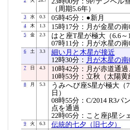
23時00分：9P/テンペ
2
火
28.7
（周期5.6年）
05時45分：●新月
3
水
0.3
15時17分：月が金星の南0
4
木
1.3
はと座T星が極大（6.6～1
5
金
2.3
07時11分：月が水星の南0
細い月と木星が接近
6
土
3.3
12時30分：
月が木星の南00
10時42分：月が赤道通
7
日
4.3
10時53分：立秋（太陽黄経
うみへび座S星が極大（7.2
8
月
5.3
日）
08時55分：C/2014 
点を通過
22時05分：こと座β星
伝統的七夕（旧七夕）
9
火
6.3