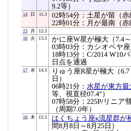
9.2等）
02時54分：土星が留（赤経1
14
日
11.3
22時01分：月が最南（赤緯-1
15
月
12.3
かに座W星が極大（7.4～1
16
火
13.3
03時03分：カシオペヤ
18時13分：C/2014 
日点を通過
りゅう座R星が極大（6.7～
17
水
14.3
日）
06時21分：
水星が東方最
等、視直径07.4″）
07時58分：225P/リ
（周期7.0年）
はくちょう座κ流星群が
18
木
15.3
間8月8日～8月25日）