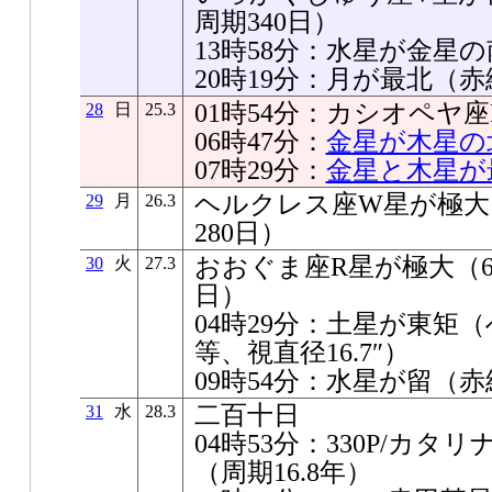
周期340日）
13時58分：水星が金星の南
20時19分：月が最北（赤緯+
01時54分：カシオペヤ
28
日
25.3
06時47分：
金星が木星の北
07時29分：
金星と木星が
ヘルクレス座W星が極大（7
29
月
26.3
280日）
おおぐま座R星が極大（6.5
30
火
27.3
日）
04時29分：土星が東矩（
等、視直径16.7″）
09時54分：水星が留（赤経1
二百十日
31
水
28.3
04時53分：330P/カ
（周期16.8年）