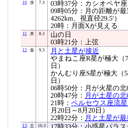
03時37分：カシオペヤ
10
水
7.3
09時05分：月の距離が最遠
4262km、視直径29.5′）
20時：月面Xが見える
山の日
11
木
8.3
03時21分：上弦
月と土星が接近
12
金
9.3
やまねこ座R星が極大（7.2
日）
かんむり座S星が極大（5.8
日）
06時50分：月が火星の北0
20時47分：
月が土星の北03
21時：
ペルセウス座流星
月20日～8月20日）
22時22分：
月と土星が最
17時33分：小惑星パラ
13
土
10.3