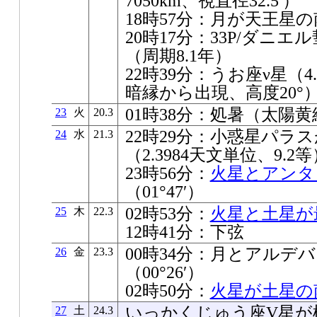
7050km、視直径32.5′）
18時57分：月が天王星の南
20時17分：33P/ダニ
（周期8.1年）
22時39分：うお座ν星（
暗縁から出現、高度20°
01時38分：処暑（太陽黄経
23
火
20.3
22時29分：小惑星パラ
24
水
21.3
（2.3984天文単位、9.2等
23時56分：
火星とアンタ
（01°47′）
02時53分：
火星と土星が
25
木
22.3
12時41分：下弦
00時34分：月とアルデ
26
金
23.3
（00°26′）
02時50分：
火星が土星の南
いっかくじゅう座V星が極大
27
土
24.3