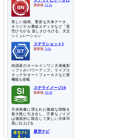
ステラナビゲータ12
最新版
12.0i
美しい描画、豊富な天体データ、
オリジナル番組エディタなど「星
空ひろがる 楽しさひろげる」天文
シミュレーション
ステラショット3
最新版
3.0o
純国産のオールインワン天体撮影
ソフトがパワーアップ。ライブス
タックやオートフォーカスなど新
機能も搭載
ステライメージ10
最新版
10.0f
天体画像に埋もれた微細な情報を
最大限に引き出し、不要なノイズ
は徹底的に除去して美しい天体写
真に仕上げる
星空ナビ