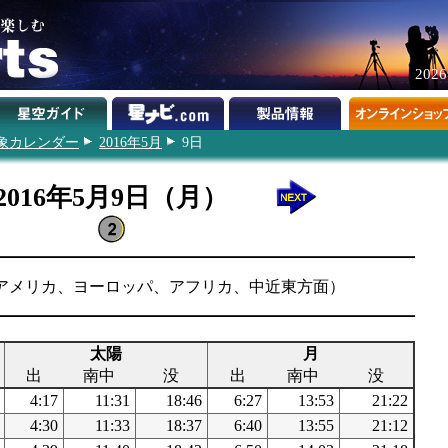
202
象カレンダー
2016年5月
9日
2016年5月9日（月）
アメリカ、ヨーロッパ、アフリカ、中近東方面）
太陽
月
出
南中
没
出
南中
没
4:17
11:31
18:46
6:27
13:53
21:22
4:30
11:33
18:37
6:40
13:55
21:12