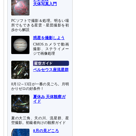
天体写真入門
PCソフトで撮影＆処理。明るい場
所でもできる星雲・星団撮影を初
歩から解説
惑星を撮影しよう
CMOSカメラで動画
撮影、ステライメー
ジで画像処理
ペルセウス座流星群
8月12～13日が一番の見ごろ。月明
かりゼロの好条件！
夏休み 天体観察ガ
イド
夏の大三角、天の川、流星群、星
空撮影。初級者向けの観察ガイド
8月の見どころ