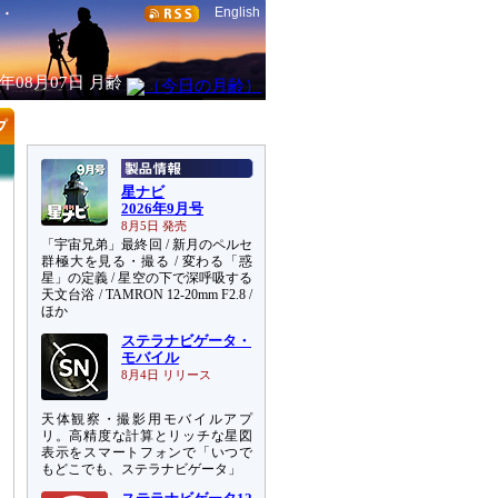
English
6年08月07日
月齢
星ナビ
2026年9月号
8月5日 発売
「宇宙兄弟」最終回 / 新月のペルセ
群極大を見る・撮る / 変わる「惑
星」の定義 / 星空の下で深呼吸する
天文台浴 / TAMRON 12-20mm F2.8 /
ほか
ステラナビゲータ・
モバイル
8月4日 リリース
天体観察・撮影用モバイルアプ
リ。高精度な計算とリッチな星図
表示をスマートフォンで「いつで
もどこでも、ステラナビゲータ」