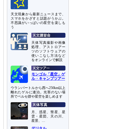
天文現象から最新ニュースまで、
スマホをかざすと話題がうかぶ。
不思議がいっぱいの星空を楽しも
う
天体写真撮影や画像
処理、アストロアー
ツのソフトウェアの
使いこなし方法など
をオンラインで解説
モンゴル「星空」ゲ
ル・キャンプツアー
ウランバートルから西へ250km以上
離れたゲルに連泊。光害のない場
所でペルセ群や星空を楽しめます
月、惑星、彗星、星
雲・星団、天の川、
星景、…
デジタル