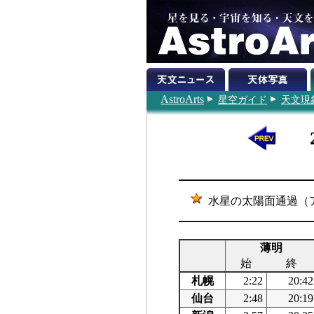
AstroArts
星空ガイド
天文現
水星の太陽面通過（
薄明
始
終
札幌
2:22
20:42
仙台
2:48
20:19