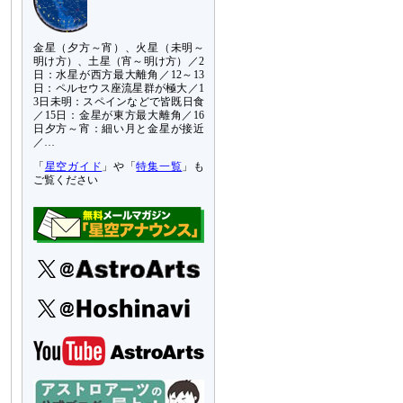
金星（夕方～宵）、火星（未明～
明け方）、土星（宵～明け方）／2
日：水星が西方最大離角／12～13
日：ペルセウス座流星群が極大／1
3日未明：スペインなどで皆既日食
／15日：金星が東方最大離角／16
日夕方～宵：細い月と金星が接近
／…
「
星空ガイド
」や「
特集一覧
」も
ご覧ください