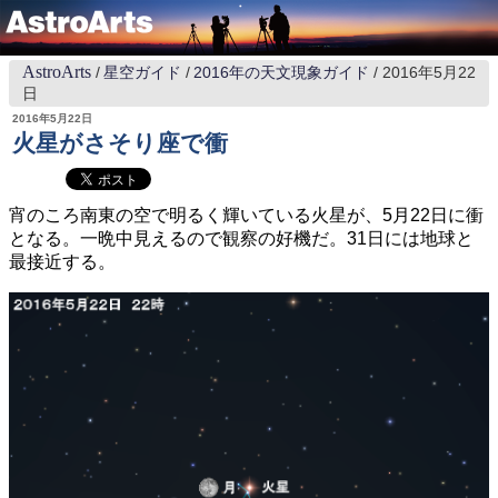
AstroArts
星空ガイド
2016年の天文現象ガイド
2016年5月22
日
2016年5月22日
火星がさそり座で衝
宵のころ南東の空で明るく輝いている火星が、5月22日に衝
となる。一晩中見えるので観察の好機だ。31日には地球と
最接近する。