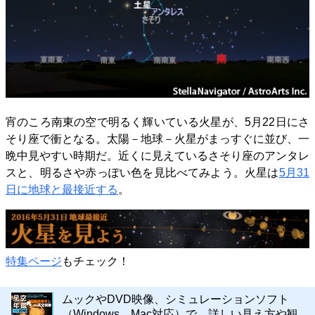
宵のころ南東の空で明るく輝いている火星が、5月22日にさ
そり座で衝となる。太陽－地球－火星がまっすぐに並び、一
晩中見やすい時期だ。近くに見えているさそり座のアンタレ
スと、明るさや赤っぽい色を見比べてみよう。火星は
5月31
日に地球と最接近する
。
特集ページ
もチェック！
ムックやDVD映像、シミュレーションソフト
（Windows、Mac対応）で、詳しい見え方や観