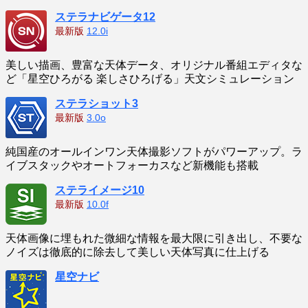
ステラナビゲータ12
最新版
12.0i
美しい描画、豊富な天体データ、オリジナル番組エディタな
ど「星空ひろがる 楽しさひろげる」天文シミュレーション
ステラショット3
最新版
3.0o
純国産のオールインワン天体撮影ソフトがパワーアップ。ラ
イブスタックやオートフォーカスなど新機能も搭載
ステライメージ10
最新版
10.0f
天体画像に埋もれた微細な情報を最大限に引き出し、不要な
ノイズは徹底的に除去して美しい天体写真に仕上げる
星空ナビ