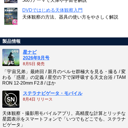
50のテーマで天体や宇宙を解説
DVDではじめる天体観察入門
天体観察の方法、器具の使い方をやさしく解説
製品情報
星ナビ
2026年9月号
8月5日 発売
「宇宙兄弟」最終回 / 新月のペルセ群極大を見る・撮る / 変
わる「惑星」の定義 / 星空の下で深呼吸する天文台浴 / TAM
RON 12-20mm F2.8 / ほか
ステラナビゲータ・モバイル
8月4日 リリース
天体観察・撮影用モバイルアプリ。高精度な計算とリッチな
星図表示をスマートフォンで「いつでもどこでも、ステラナ
ビゲータ」