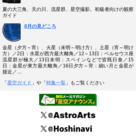
夏の大三角、天の川、流星群、星空撮影。初級者向けの観察
ガイド
8月の見どころ
金星（夕方～宵）、火星（未明～明け方）、土星（宵～明け
方）／2日：水星が西方最大離角／12～13日：ペルセウス座
流星群が極大／13日未明：スペインなどで皆既日食／15
日：金星が東方最大離角／16日夕方～宵：細い月と金星が
接近／…
「
星空ガイド
」や「
特集一覧
」もご覧ください