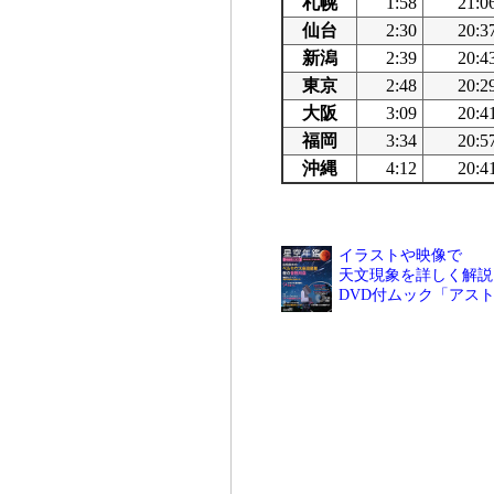
札幌
1:58
21:0
仙台
2:30
20:3
新潟
2:39
20:4
東京
2:48
20:2
大阪
3:09
20:4
福岡
3:34
20:5
沖縄
4:12
20:4
イラストや映像で
天文現象を詳しく解説
DVD付ムック「アス