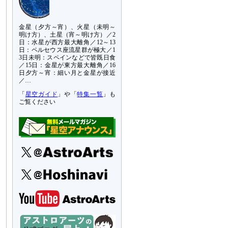
金星（夕方～宵）、火星（未明～
明け方）、土星（宵～明け方）／2
日：水星が西方最大離角／12～13
日：ペルセウス座流星群が極大／1
3日未明：スペインなどで皆既日食
／15日：金星が東方最大離角／16
日夕方～宵：細い月と金星が接近
／…
「
星空ガイド
」や「
特集一覧
」も
ご覧ください