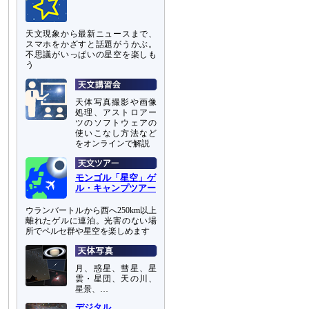
天文現象から最新ニュースまで、
スマホをかざすと話題がうかぶ。
不思議がいっぱいの星空を楽しも
う
天体写真撮影や画像
処理、アストロアー
ツのソフトウェアの
使いこなし方法など
をオンラインで解説
モンゴル「星空」ゲ
ル・キャンプツアー
ウランバートルから西へ250km以上
離れたゲルに連泊。光害のない場
所でペルセ群や星空を楽しめます
月、惑星、彗星、星
雲・星団、天の川、
星景、…
デジタル