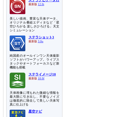
ステラナビゲータ12
最新版
12.0i
美しい描画、豊富な天体データ、
オリジナル番組エディタなど「星
空ひろがる 楽しさひろげる」天文
シミュレーション
ステラショット3
最新版
3.0o
純国産のオールインワン天体撮影
ソフトがパワーアップ。ライブス
タックやオートフォーカスなど新
機能も搭載
ステライメージ10
最新版
10.0f
天体画像に埋もれた微細な情報を
最大限に引き出し、不要なノイズ
は徹底的に除去して美しい天体写
真に仕上げる
星空ナビ