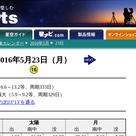
202
象カレンダー
2016年5月
23日
2016年5月23日（月）
6～13.2等、周期333日）
（5.9～9.2等、周期329日）
北03°13′を通る
太陽
月
出
南中
没
出
南中
没