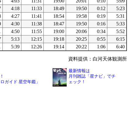
6
4:03
11:31
19:00
20:01
0:10
5:09
7
4:18
11:33
18:49
19:50
0:12
5:23
3
4:27
11:41
18:54
19:58
0:19
5:31
9
4:30
11:38
18:47
19:50
0:16
5:33
1
4:50
11:55
19:00
20:06
0:34
5:52
7
5:13
12:15
19:18
20:25
0:55
6:15
1
5:39
12:26
19:14
20:22
1:06
6:40
資料提供：白河天体観測所
最新情報は
！
月刊雑誌「星ナビ」でチ
トロガイド 星空年鑑」
ェック！