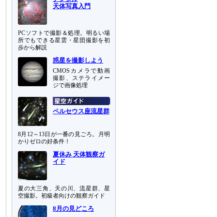
天体写真入門
PCソフトで撮影＆処理。明るい場
所でもできる星雲・星団撮影を初
歩から解説
惑星を撮影しよう
CMOSカメラで動画
撮影、ステライメー
ジで画像処理
ペルセウス座流星群
8月12～13日が一番の見ごろ。月明
かりゼロの好条件！
夏休み 天体観察ガ
イド
夏の大三角、天の川、流星群、星
空撮影。初級者向けの観察ガイド
8月の見どころ