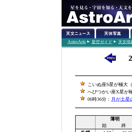
AstroArts
星空ガイド
天文現
こいぬ座S星が極大（6.
へびつかい座X星が極大
06時36分：
月が土星の
薄明
始
終