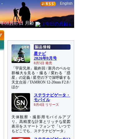
English
6年08月07日
月齢
星ナビ
2026年9月号
8月5日 発売
「宇宙兄弟」最終回 / 新月のペルセ
群極大を見る・撮る / 変わる「惑
星」の定義 / 星空の下で深呼吸する
天文台浴 / TAMRON 12-20mm F2.8 /
ほか
ステラナビゲータ・
モバイル
8月4日 リリース
天体観察・撮影用モバイルアプ
リ。高精度な計算とリッチな星図
表示をスマートフォンで「いつで
もどこでも、ステラナビゲータ」