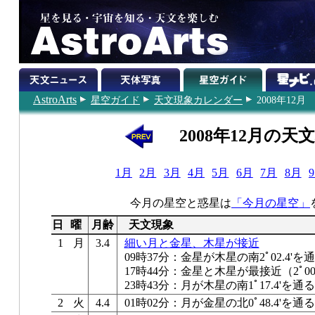
AstroArts
星空ガイド
天文現象カレンダー
2008年12月
2008年12月の天
1月
2月
3月
4月
5月
6月
7月
8月
今月の星空と惑星は
「今月の星空」
日
曜
月齢
天文現象
1
月
3.4
細い月と金星、木星が接近
09時37分：金星が木星の南2ﾟ02.4'を
17時44分：金星と木星が最接近（2ﾟ00.
23時43分：月が木星の南1ﾟ17.4'を通る
2
火
4.4
01時02分：月が金星の北0ﾟ48.4'