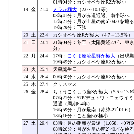
01時04分：カシオペヤ座RZが極小
19
金
21.4
ミラが極大
（2.0～10.1等）
08時41分：月が赤道通過、南半球へ
12時21分：月が土星の南6ﾟ04.0'を通る
19時29分：下弦
20
土
22.4
カシオペヤ座Rが極大（4.7～13.5等）
21
日
23.4
21時04分：冬至（太陽黄経270ﾟ、東京
分）
22
月
24.4
17時：
こぐま座流星群が極大
（出現期間
19時49分：カシオペヤ座RZが極小
23
火
25.4
天皇誕生日
24
水
26.4
00時30分：カシオペヤ座RZが極小
25
木
27.4
クリスマス
26
金
28.4
ちょうこくしつ座Sが極大（5.5～13.6
07時21分：57P/デュトワ・ニェウ
通過（周期6.4年）
16時59分：月が最南（赤緯-27ﾟ01.6'）
18時16分：こと座βが極小
27
土
29.4
03時：月の距離が最遠（1.058、40万6
08時26分：月が火星の南2ﾟ40.4'を通る