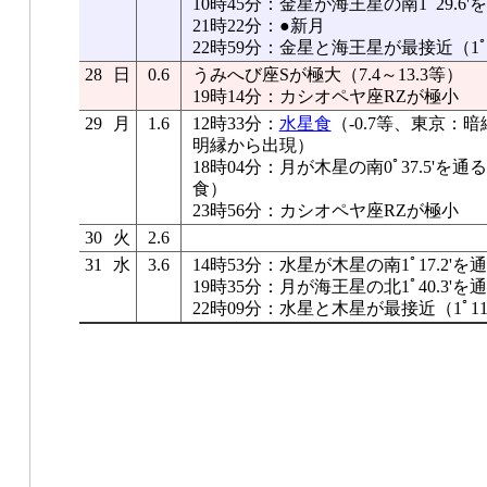
10時45分：金星が海王星の南1ﾟ29.6'
21時22分：●新月
22時59分：金星と海王星が最接近（1ﾟ23
28
日
0.6
うみへび座Sが極大（7.4～13.3等）
19時14分：カシオペヤ座RZが極小
29
月
1.6
12時33分：
水星食
（-0.7等、東京：暗
明縁から出現）
18時04分：月が木星の南0ﾟ37.5'
食）
23時56分：カシオペヤ座RZが極小
30
火
2.6
31
水
3.6
14時53分：水星が木星の南1ﾟ17.2'を
19時35分：月が海王星の北1ﾟ40.3'を
22時09分：水星と木星が最接近（1ﾟ11.