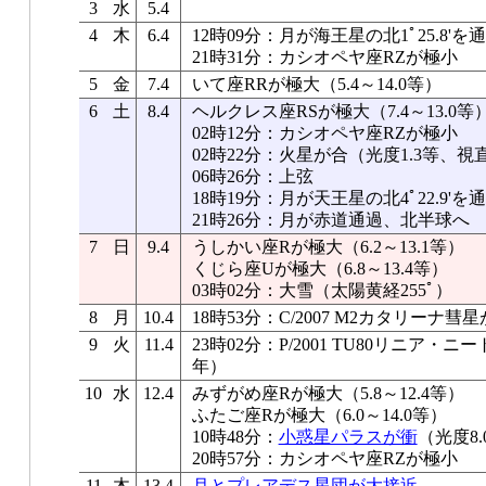
3
水
5.4
4
木
6.4
12時09分：月が海王星の北1ﾟ25.8'を
21時31分：カシオペヤ座RZが極小
5
金
7.4
いて座RRが極大（5.4～14.0等）
6
土
8.4
ヘルクレス座RSが極大（7.4～13.0等
02時12分：カシオペヤ座RZが極小
02時22分：火星が合（光度1.3等、視直
06時26分：上弦
18時19分：月が天王星の北4ﾟ22.9'を
21時26分：月が赤道通過、北半球へ
7
日
9.4
うしかい座Rが極大（6.2～13.1等）
くじら座Uが極大（6.8～13.4等）
03時02分：大雪（太陽黄経255ﾟ）
8
月
10.4
18時53分：C/2007 M2カタリーナ
9
火
11.4
23時02分：P/2001 TU80リニア・
年）
10
水
12.4
みずがめ座Rが極大（5.8～12.4等）
ふたご座Rが極大（6.0～14.0等）
10時48分：
小惑星パラスが衝
（光度8.
20時57分：カシオペヤ座RZが極小
11
木
13.4
月とプレアデス星団が大接近