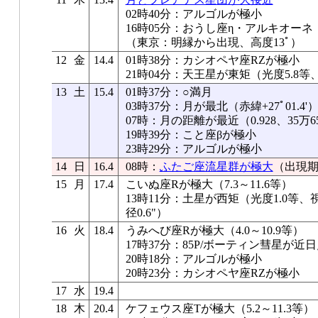
02時40分：アルゴルが極小
16時05分：おうし座η・アルキオーネ
（東京：明縁から出現、高度13ﾟ）
12
金
14.4
01時38分：カシオペヤ座RZが極小
21時04分：天王星が東矩（光度5.8等、
13
土
15.4
01時37分：○満月
03時37分：月が最北（赤緯+27ﾟ01.4'
07時：月の距離が最近（0.928、35万6
19時39分：こと座βが極小
23時29分：アルゴルが極小
14
日
16.4
08時：
ふたご座流星群が極大
（出現期
15
月
17.4
こいぬ座Rが極大（7.3～11.6等）
13時11分：土星が西矩（光度1.0等、視直
径0.6"）
16
火
18.4
うみへび座Rが極大（4.0～10.9等）
17時37分：85P/ボーティン彗星が近
20時18分：アルゴルが極小
20時23分：カシオペヤ座RZが極小
17
水
19.4
18
木
20.4
ケフェウス座Tが極大（5.2～11.3等）