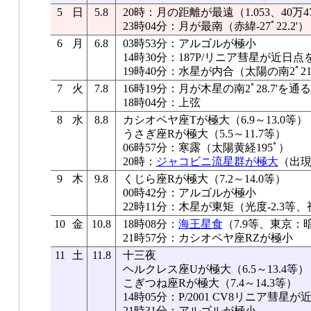
5
日
5.8
20時：月の距離が最遠（1.053、40万47
23時04分：月が最南（赤緯-27ﾟ22.2'）
6
月
6.8
03時53分：アルゴルが極小
14時30分：187P/リニア彗星が近日点
19時40分：水星が内合（太陽の南2ﾟ21.
7
火
7.8
16時19分：月が木星の南2ﾟ28.7'を通る
18時04分：上弦
8
水
8.8
カシオペヤ座Tが極大（6.9～13.0等）
うさぎ座Rが極大（5.5～11.7等）
06時57分：寒露（太陽黄経195ﾟ）
20時：
ジャコビニ流星群が極大
（出現
9
木
9.8
くじら座Rが極大（7.2～14.0等）
00時42分：アルゴルが極小
22時11分：木星が東矩（光度-2.3等、視
10
金
10.8
18時08分：
海王星食
（7.9等、東京：
21時57分：カシオペヤ座RZが極小
11
土
11.8
十三夜
ヘルクレス座Uが極大（6.5～13.4等）
こぎつね座Rが極大（7.4～14.3等）
14時05分：P/2001 CV8リニア彗星
21時31分：アルゴルが極小