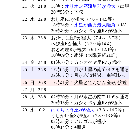
21
火
21.8
18時：
オリオン座流星群が極大
（出現
20時55分：下弦
22
水
22.8
わし座RTが極大（7.6～14.5等）
18時34分：
水星が西方最大離角
（18ﾟ
20時49分：カシオペヤ座RZが極小
23
木
23.8
おひつじ座Rが極大（7.4～13.7等）
へび座Rが極大（5.7～等14.4）
おとめ座Rが極大（6.1～12.1等）
10時09分：霜降（太陽黄経210ﾟ）
24
金
24.8
01時30分：カシオペヤ座RZが極小
25
土
25.8
17時05分：月が土星の南5ﾟ01.2'を通る
22時37分：月が赤道通過、南半球へ
26
日
26.8
17時41分：火星とてんびん座αが接近（
27
月
27.8
28
火
28.8
02時30分：月が水星の南7ﾟ11.6'を通る
20時15分：カシオペヤ座RZが極小
29
水
0.2
はくちょう座χが極大
（3.3～14.2等）
うしかい座Sが極大（7.8～13.8等）
02時25分：アルゴルが極小
08時14分：●新月