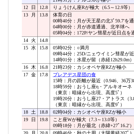
12
日
12.8
りょうけん座Rが極大（6.5～12.9等）
13
月
13.8
体育の日
00時40分：月が天王星の北3ﾟ59.7'を
04時00分：月が赤道通過、北半球へ
05時04分：172P/ヤン彗星が近日点を
14
火
14.8
15
水
15.8
05時02分：○満月
09時44分：25D/ニェウイミン彗星が
14時01分：水星が留（赤経12h29.0m
16
木
16.8
21時23分：カシオペヤ座RZが極小
17
金
17.8
プレアデス星団の食
15時：月の距離が最近（0.946、36万38
18時59分：おうし座η・アルキオーネ
（東京：暗縁から出現、高度5ﾟ）
19時20分：おうし座27・アトラス（
（東京：暗縁から出現、高度9ﾟ）
18
土
18.8
02時04分：カシオペヤ座RZが極小
19
日
19.8
こと座Wが極大（7.3～13.0等）
09時18分：月が最北（赤緯+27ﾟ16.2'
20
月
20.8
09時46分：秋の土用（太陽黄経207ﾟ