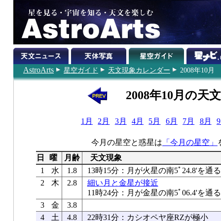
AstroArts
星空ガイド
天文現象カレンダー
2008年10月
2008年10月の天
1月
2月
3月
4月
5月
6月
7月
8月
今月の星空と惑星は
「今月の星空」
日
曜
月齢
天文現象
1
水
1.8
13時15分：月が火星の南5ﾟ24.8'を通る
2
木
2.8
細い月と金星が接近
11時24分：月が金星の南5ﾟ06.4'を通る
3
金
3.8
4
土
4.8
22時31分：カシオペヤ座RZが極小