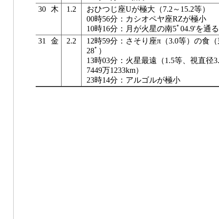
30
木
1.2
おひつじ座Uが極大（7.2～15.2等）
00時56分：カシオペヤ座RZが極小
10時16分：月が火星の南5ﾟ04.9'を通る
31
金
2.2
12時59分：さそり座π（3.0等）の
28ﾟ）
13時03分：火星最遠（1.5等、視直径3.7
7449万1233km）
23時14分：アルゴルが極小