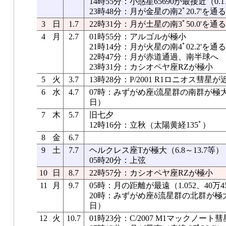
14時55分：小惑星65690が最接近（0.
23時48分：月が金星の南2ﾟ20.7'を通る
3
日
1.7
22時31分：月が土星の南3ﾟ50.0'を通る
4
月
2.7
01時55分：アルゴルが極小
21時14分：月が火星の南4ﾟ02.2'を通る
22時47分：月が赤道通過、南半球へ
23時31分：カシオペヤ座RZが極小
5
火
3.7
13時28分：P/2001 R1ロニオス彗星
6
水
4.7
07時：みずがめ座ι流星群の南群が極大
日）
7
木
5.7
旧七夕
12時16分：立秋（太陽黄経135ﾟ）
8
金
6.7
9
土
7.7
ヘルクレス座Tが極大（6.8～13.7等）
05時20分：上弦
10
日
8.7
22時57分：カシオペヤ座RZが極小
11
月
9.7
05時：月の距離が最遠（1.052、40万45
20時：みずがめ座δ流星群の北群が極大
日）
12
火
10.7
01時23分：C/2007 M1マックノー