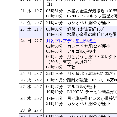
日）
21
木
19.7
05時51分：水星と金星が最接近（0ﾟ55.
06時09分：C/2007 B2スキッフ彗
22
金
20.7
21時49分：カシオペヤ座RZが極小
23
土
21.7
03時02分：処暑（太陽黄経150ﾟ）
14時08分：水星が金星の南1ﾟ14.9'を
24
日
22.7
月とプレアデス星団が接近
02時30分：カシオペヤ座RZが極小
03時38分：アルゴルが極小
06時24分：月とおうし座17・エレ
（50.5'、東京：高度71ﾟ）
08時50分：下弦
25
月
23.7
22時03分：月が最北（赤緯+27ﾟ35.7'
26
火
24.7
13時：月の距離が最近（0.959、36万86
27
水
25.7
00時27分：アルゴルが極小
10時10分：P/1997 V1ラーセン彗星
28
木
26.7
17時38分：月と準惑星セレスが最接近（2
21時15分：カシオペヤ座RZが極小
29
金
27.7
30
土
28.7
01時56分：カシオペヤ座RZが極小