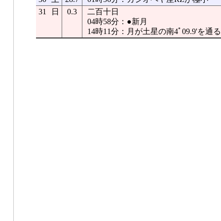
31
日
0.3
二百十日
04時58分：●新月
14時11分：月が土星の南4ﾟ09.9'を通る