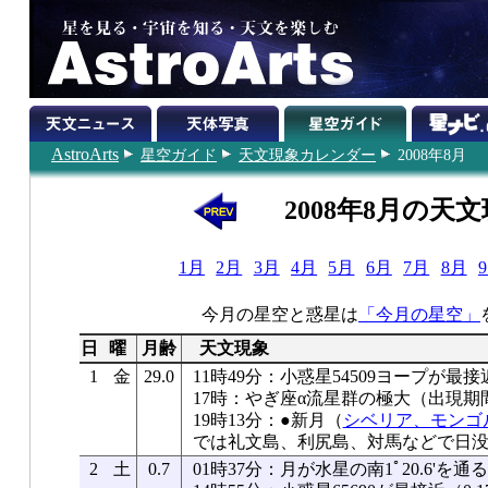
AstroArts
星空ガイド
天文現象カレンダー
2008年8月
2008年8月の天
1月
2月
3月
4月
5月
6月
7月
8月
今月の星空と惑星は
「今月の星空」
日
曜
月齢
天文現象
1
金
29.0
11時49分：小惑星54509ヨープが最接
17時：やぎ座α流星群の極大（出現期間
19時13分：●新月（
シベリア、モンゴ
では礼文島、利尻島、対馬などで日
2
土
0.7
01時37分：月が水星の南1ﾟ20.6'