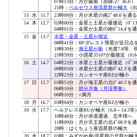
07時13分：月が最南（赤緯-27ﾟ36.6'）
21時：
ペルセウス座流星群が極大
（出
13
水
11.7
23時09分：月が木星の南2ﾟ48.6'を通る
14
木
12.7
02時00分：金星と土星が最接近（0ﾟ13.
04時01分：金星が土星の南0ﾟ14.4'を
15
金
13.7
水星・金星・土星が接近
08時41分：6P/ダレスト彗星が近日点
19時39分：
海王星が衝
（光度7.8等、視
21時59分：小惑星35107が最接近（0.
16
土
14.7
04時22分：水星と土星が最接近（0ﾟ38.
09時03分：水星が土星の南0ﾟ42.3'を
22時23分：カシオペヤ座RZが極小
17
日
15.7
03時53分：月が海王星の北0ﾟ48.5
06時10分：
部分月食（月没帯食）
06時16分：○満月
18
月
16.7
03時04分：カシオペヤ座RZが極小
19
火
17.7
ヘルクレス座RUが極大（6.8～14.3等
10時48分：月が赤道通過、北半球へ
11時09分：月が天王星の北4ﾟ08.9'を
20時：はくちょう座流星群の極大
20
水
18.7
03時：みずがめ座ι流星群の北群が極大