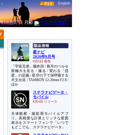
English
6年08月07日
月齢
星ナビ
2026年9月号
8月5日 発売
「宇宙兄弟」最終回 / 新月のペルセ
群極大を見る・撮る / 変わる「惑
星」の定義 / 星空の下で深呼吸する
天文台浴 / TAMRON 12-20mm F2.8 /
ほか
ステラナビゲータ・
性
モバイル
8月4日 リリース
天体観察・撮影用モバイルアプ
リ。高精度な計算とリッチな星図
表示をスマートフォンで「いつで
もどこでも、ステラナビゲータ」