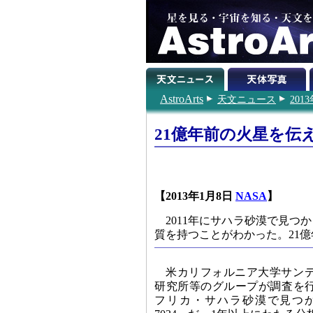
AstroArts
天文ニュース
201
21億年前の火星を伝
【2013年1月8日
NASA
】
2011年にサハラ砂漠で見
質を持つことがわかった。21
米カリフォルニア大学サン
研究所等のグループが調査を行
フリカ・サハラ砂漠で見つか