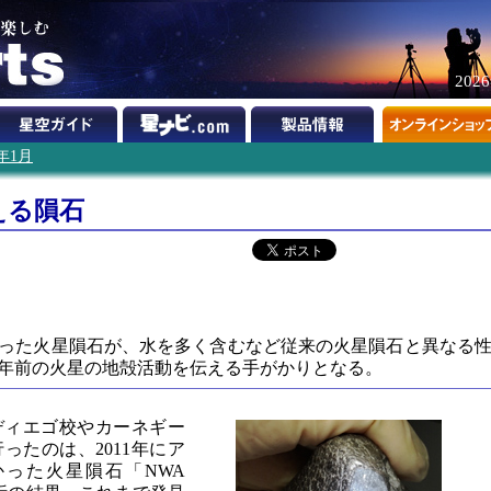
202
3年1月
える隕石
つかった火星隕石が、水を多く含むなど従来の火星隕石と異なる
億年前の火星の地殻活動を伝える手がかりとなる。
ディエゴ校やカーネギー
ったのは、2011年にア
った火星隕石「NWA