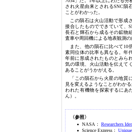
7034」だ。1年以上にわたる
され火星由来とされるSNC隕
ことがわかった。
この隕石は火山活動で形成
接合したものでできていて、S
長石と輝石から成るその鉱物
査車や周回機による地表観測の
また、他の隕石に比べて10
素同位体の比率も異なる。年代
年前に形成されたものとみら
気の環境、火山活動を伝えて
あることがうかがえる。
「この隕石から火星の地質
見を変えるようなことがわかる
われた有機物を探索するにあたって
ん）。
〈参照〉
NASA：
Researchers Ide
Science Express：
Unique