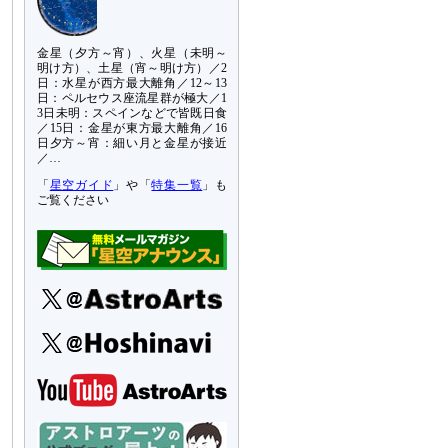
金星（夕方～宵）、火星（未明～
明け方）、土星（宵～明け方）／2
日：水星が西方最大離角／12～13
日：ペルセウス座流星群が極大／1
3日未明：スペインなどで皆既日食
／15日：金星が東方最大離角／16
日夕方～宵：細い月と金星が接近
／…
「
星空ガイド
」や「
特集一覧
」も
ご覧ください