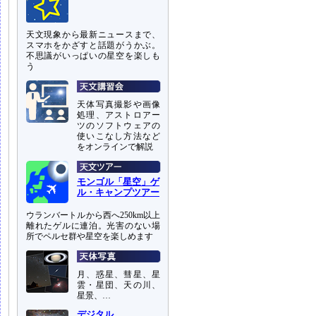
天文現象から最新ニュースまで、
スマホをかざすと話題がうかぶ。
不思議がいっぱいの星空を楽しも
う
天体写真撮影や画像
処理、アストロアー
ツのソフトウェアの
使いこなし方法など
をオンラインで解説
モンゴル「星空」ゲ
ル・キャンプツアー
ウランバートルから西へ250km以上
離れたゲルに連泊。光害のない場
所でペルセ群や星空を楽しめます
月、惑星、彗星、星
雲・星団、天の川、
星景、…
デジタル