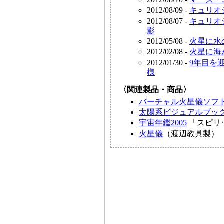
2012/08/09 -
キュリオ
2012/08/07 -
キュリオ
影
2012/05/08 -
火星に水
2012/02/08 -
火星に海
2012/01/30 -
9年目を
様
〈関連製品・商品〉
バーチャル火星儀ソフ
太陽系ビジュアルブック
宇宙年鑑2005
「スピリ
火星儀
（渡辺教具製）