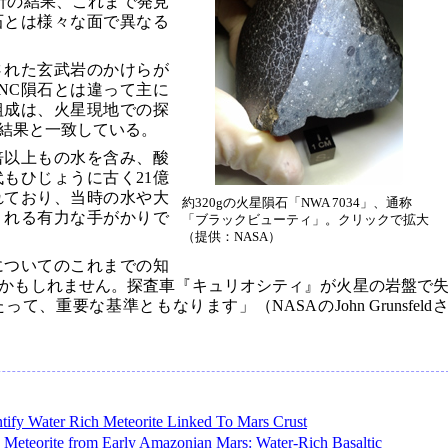
分析の結果、これまで発見
石とは様々な面で異なる
された玄武岩のかけらが
NC隕石とは違って主に
組成は、火星現地での探
結果と一致している。
倍以上もの水を含み、酸
もひじょうに古く21億
れており、当時の水や大
約320gの火星隕石「NWA 7034」、通称
くれる有力な手がかりで
「ブラックビューティ」。クリックで拡大
（提供：NASA）
についてのこれまでの知
かもしれません。探査車『キュリオシティ』が火星の岩盤で
、重要な基準ともなります」（NASAのJohn Grunsfeld
ntify Water Rich Meteorite Linked To Mars Crust
 Meteorite from Early Amazonian Mars: Water-Rich Basaltic