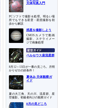
天体写真入門
PCソフトで撮影＆処理。明るい場
所でもできる星雲・星団撮影を初
歩から解説
惑星を撮影しよう
CMOSカメラで動画
撮影、ステライメー
ジで画像処理
ペルセウス座流星群
8月12～13日が一番の見ごろ。月明
かりゼロの好条件！
夏休み 天体観察ガ
イド
夏の大三角、天の川、流星群、星
空撮影。初級者向けの観察ガイド
8月の見どころ