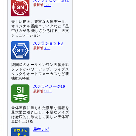
ステラナビゲータ12
最新版
12.0i
美しい描画、豊富な天体データ、
オリジナル番組エディタなど「星
空ひろがる 楽しさひろげる」天文
シミュレーション
ステラショット3
最新版
3.0o
純国産のオールインワン天体撮影
ソフトがパワーアップ。ライブス
タックやオートフォーカスなど新
機能も搭載
失
ステライメージ10
最新版
10.0f
さ
天体画像に埋もれた微細な情報を
最大限に引き出し、不要なノイズ
は徹底的に除去して美しい天体写
真に仕上げる
星空ナビ