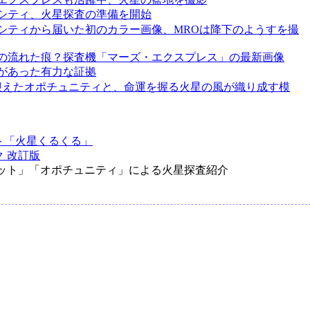
シティ、火星探査の準備を開始
シティから届いた初のカラー画像、MROは降下のようすを撮
の流れた痕？探査機「マーズ・エクスプレス」の最新画像
があった有力な証拠
迎えたオポチュニティと、命運を握る火星の風が織り成す模
ト「火星くるくる」
 改訂版
ット」「オポチュニティ」による火星探査紹介