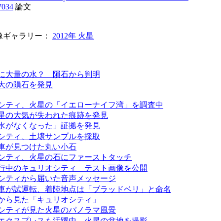
7034
論文
像ギャラリー：
2012年 火星
に大量の水？ 隕石から判明
大の隕石を発見
シティ、火星の「イエローナイフ湾」を調査中
星の大気が失われた痕跡を発見
水がなくなった」証拠を発見
シティ、土壌サンプルを採取
車が見つけた丸い小石
シティ、火星の石にファーストタッチ
行中のキュリオシティ テスト画像を公開
シティから届いた音声メッセージ
車が試運転、着陸地点は「ブラッドベリ」と命名
から見た「キュリオシティ」
シティが見た火星のパノラマ風景
エクスプレスも活躍中、火星の盆地を撮影