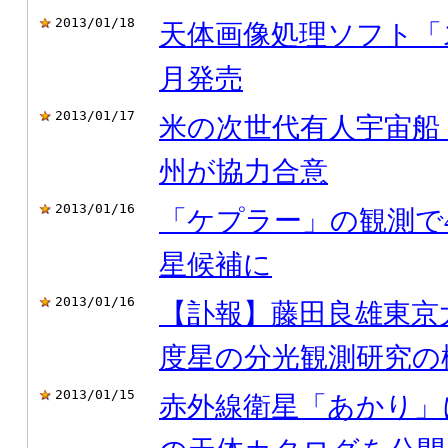
2013/01/18
天体画像処理ソフト「
月発売
2013/01/17
米の次世代有人宇宙船
州が協力合意
2013/01/16
「ケプラー」の観測で
星候補に
2013/01/16
【訃報】藤田良雄東京
度星の分光観測研究の
2013/01/15
赤外線衛星「あかり」