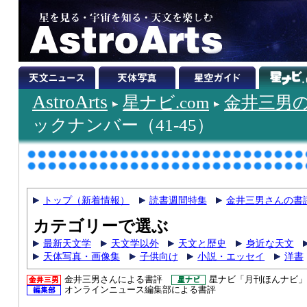
AstroArts
星ナビ.com
金井三男
ックナンバー（41-45）
トップ（新着情報）
読書週間特集
金井三男さんの書
カテゴリーで選ぶ
最新天文学
天文学以外
天文と歴史
身近な天文
天体写真・画像集
子供向け
小説・エッセイ
洋書
金井三男さんによる書評
星ナビ「月刊ほんナビ」
オンラインニュース編集部による書評