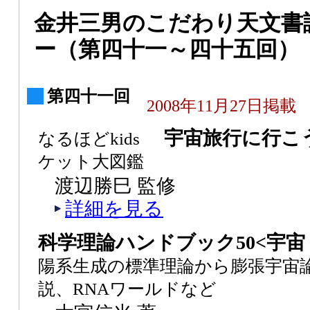
金井三男のこだわり天文書
ー（第四十一～四十五回）
第四十一回
2008年11月27日掲載
宇宙旅行に行
なるほどkids
ケット大図鑑
渡辺勝巳 監修
詳細を見る
科学理論ハンドブック50<宇
陽系生成の標準理論から膨張宇宙
説、RNAワールドなど