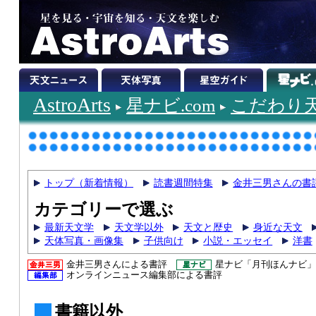
AstroArts
星ナビ.com
こだわり
トップ（新着情報）
読書週間特集
金井三男さんの書
カテゴリーで選ぶ
最新天文学
天文学以外
天文と歴史
身近な天文
天体写真・画像集
子供向け
小説・エッセイ
洋書
金井三男さんによる書評
星ナビ「月刊ほんナビ」
オンラインニュース編集部による書評
書籍以外