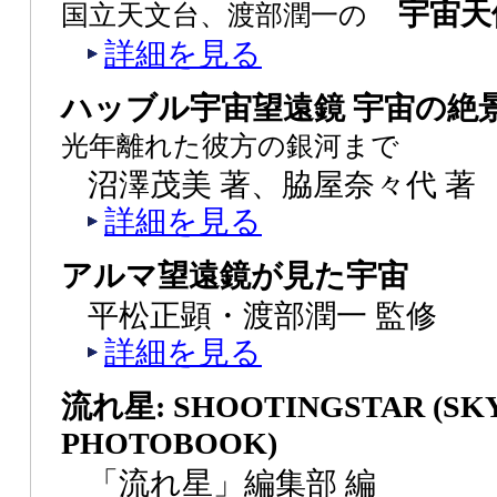
宇宙天
国立天文台、渡部潤一の
詳細を見る
ハッブル宇宙望遠鏡 宇宙の
光年離れた彼方の銀河まで
沼澤茂美 著、脇屋奈々代 著
詳細を見る
アルマ望遠鏡が見た宇宙
平松正顕・渡部潤一 監修
詳細を見る
流れ星: SHOOTINGSTAR (SK
PHOTOBOOK)
「流れ星」編集部 編