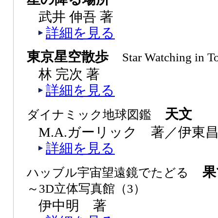
武井 伸吾 著
詳細を見る
東京星空散歩
Star Watching in
林 完次 著
詳細を見る
天文
ダイナミック地球図鑑
M.A.ガーリック 著／伊東
詳細を見る
果
ハッブル宇宙望遠鏡でたどる
～3D立体写真館（3）
伊中明 著