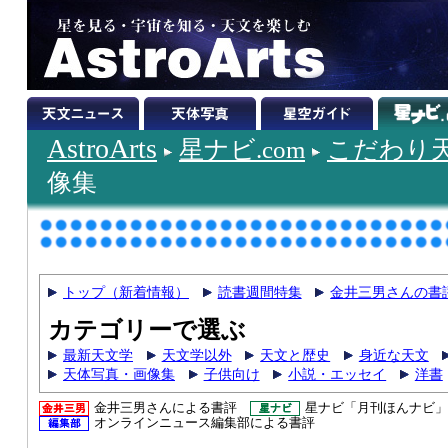
AstroArts
星ナビ.com
こだわり
像集
トップ（新着情報）
読書週間特集
金井三男さんの書
カテゴリーで選ぶ
最新天文学
天文学以外
天文と歴史
身近な天文
天体写真・画像集
子供向け
小説・エッセイ
洋書
金井三男さんによる書評
星ナビ「月刊ほんナビ」
オンラインニュース編集部による書評