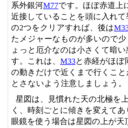
系外銀河
M77
です。ほぼ赤道上
近接していることを頭に入れて
の2つをクリアすれば、後は
M3
たメジャーなものが多いので少
ょっと厄介なのは小さくて暗い
す。これは、
M33
と赤経がほぼ
の動きだけで近くまで行くこと
とさないよう注意しましょう。
星図は、見慣れた天の北極を
く、時刻ごとに傾きを変えてあ
眼鏡を使う場合は星図の上が天