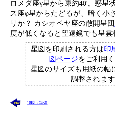
ロメダ座γ星から東約40'。惑星
ス座φ星からたどるが、暗く小
リか？ カシオペヤ座の散開星団
度が低くなると望遠鏡でも星雲
星図を印刷される方は
印
図ページ
をご利用
星図のサイズも用紙の幅
調整されま
18時：準備