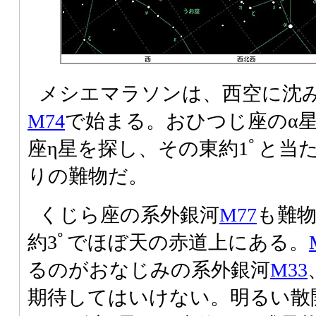
メシエマラソンは、西空に沈
M74
で始まる。おひつじ座のα星
座η星を探し、その東約1ﾟと当
りの難物だ。
くじら座の系外銀河
M77
も難物
約3ﾟでほぼ天の赤道上にある。
るのがおなじみの系外銀河
M33
期待してはいけない。明るい散