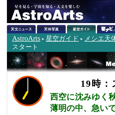
AstroArts
星空ガイド
メシエ天
スタート
19時
西空に沈みゆく
薄明の中、急い