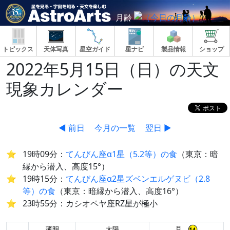
月齢
トピックス
天体写真
星空ガイド
星ナビ
製品情報
ショップ
2022年5月15日（日）の天文
現象カレンダー
◀ 前日
今月の一覧
翌日 ▶
19時09分：
てんびん座α1星（5.2等）の食
（東京：暗
縁から潜入、高度15°）
19時15分：
てんびん座α2星ズベンエルゲヌビ（2.8
等）の食
（東京：暗縁から潜入、高度16°）
23時55分：カシオペヤ座RZ星が極小
月
薄明
太陽