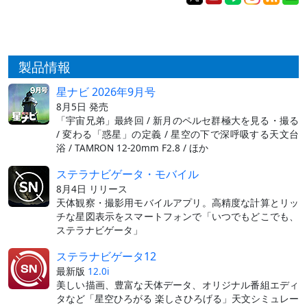
製品情報
星ナビ 2026年9月号
8月5日 発売
「宇宙兄弟」最終回 / 新月のペルセ群極大を見る・撮る
/ 変わる「惑星」の定義 / 星空の下で深呼吸する天文台
浴 / TAMRON 12-20mm F2.8 / ほか
ステラナビゲータ・モバイル
8月4日 リリース
天体観察・撮影用モバイルアプリ。高精度な計算とリッ
チな星図表示をスマートフォンで「いつでもどこでも、
ステラナビゲータ」
ステラナビゲータ12
最新版
12.0i
美しい描画、豊富な天体データ、オリジナル番組エディ
タなど「星空ひろがる 楽しさひろげる」天文シミュレー