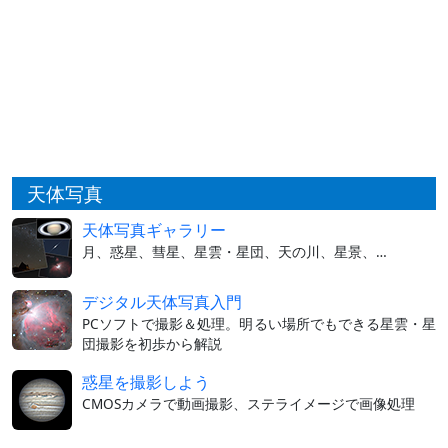
天体写真
天体写真ギャラリー
月、惑星、彗星、星雲・星団、天の川、星景、…
デジタル天体写真入門
PCソフトで撮影＆処理。明るい場所でもできる星雲・星
団撮影を初歩から解説
惑星を撮影しよう
CMOSカメラで動画撮影、ステライメージで画像処理