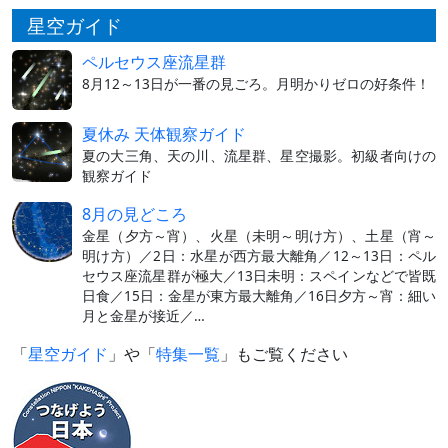
星空ガイド
ペルセウス座流星群
8月12～13日が一番の見ごろ。月明かりゼロの好条件！
夏休み 天体観察ガイド
夏の大三角、天の川、流星群、星空撮影。初級者向けの
観察ガイド
8月の見どころ
金星（夕方～宵）、火星（未明～明け方）、土星（宵～
明け方）／2日：水星が西方最大離角／12～13日：ペル
セウス座流星群が極大／13日未明：スペインなどで皆既
日食／15日：金星が東方最大離角／16日夕方～宵：細い
月と金星が接近／…
「
星空ガイド
」や「
特集一覧
」もご覧ください