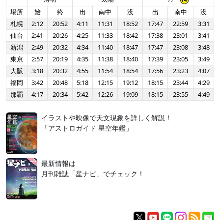
場所
始
終
出
南中
没
出
南中
没
札幌
2:12
20:52
4:11
11:31
18:52
17:47
22:59
3:31
仙台
2:41
20:26
4:25
11:33
18:42
17:38
23:01
3:41
新潟
2:49
20:32
4:34
11:40
18:47
17:47
23:08
3:48
東京
2:57
20:19
4:35
11:38
18:40
17:39
23:05
3:49
大阪
3:18
20:32
4:55
11:54
18:54
17:56
23:23
4:07
福岡
3:42
20:48
5:18
12:15
19:12
18:15
23:44
4:29
那覇
4:17
20:34
5:42
12:26
19:09
18:15
23:55
4:49
イラストや映像で天文現象を詳しく解説！
「アストロガイド 星空年鑑」
最新情報は
月刊雑誌「星ナビ」でチェック！