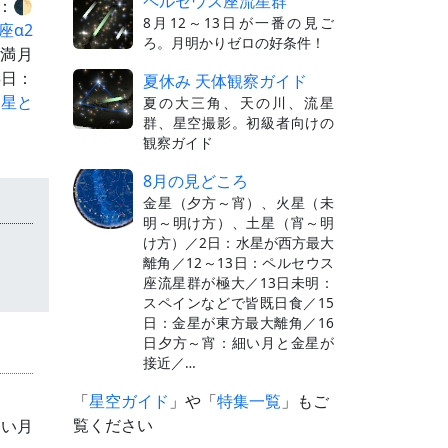
ペルセウス座流星群
：🌓
8月12～13日が一番の見ご
座α2
ろ。月明かりゼロの好条件！
満月
3日：
夏休み 天体観察ガイド
金星と
夏の大三角、天の川、流星
群、星空撮影。初級者向けの
観察ガイド
8月の見どころ
金星（夕方～宵）、火星（未
明～明け方）、土星（宵～明
け方）／2日：水星が西方最大
離角／12～13日：ペルセウス
座流星群が極大／13日未明：
スペインなどで皆既日食／15
日：金星が東方最大離角／16
日夕方～宵：細い月と金星が
接近／…
「
星空ガイド
」や「
特集一覧
」もご
覧ください
細い月