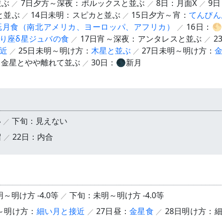
並ぶ
7日夕方～深夜：ポルックスと並ぶ
8日：月面X
9日
と並ぶ
14日未明：スピカと並ぶ
15日夕方～宵：
てんびん
既月食（南北アメリカ、ヨーロッパ、アフリカ）
16日：
り座δ星ジュバの食
17日宵～深夜：アンタレスと並ぶ
2
近
25日未明～明け方：
木星と並ぶ
27日未明～明け方：
：金星とやや離れて並ぶ
30日：🌑新月
い
下旬：見えない
留
22日：内合
～明け方 -4.0等
下旬：未明～明け方 -4.0等
～明け方：
細い月と接近
27日昼：
金星食
28日明け方：