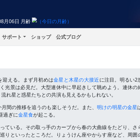
08月06日
月齢
サポート
ショップ
公式ブログ
を迎える。まず月初めは
金星と木星の大接近
に注目。明るい2
く光景は必見だ。大型連休中に早起きして眺めよう。連休の
。流れ星と惑星たちとの共演も見えるかもしれない。
か月間の推移を追うのも楽しそうだ。また、
明けの明星の金星
昼過ぎに
金星食
が起こる。
っている。その取っ手のカーブから春の大曲線をたどり、さ
巡りといったところだ。りょうけん座やからす座など、周囲