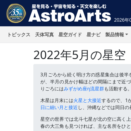
2026年
トピックス
天体写真
星空ガイド
星ナビ
製品情報
2022年5月の星空
3月ごろから続く明け方の惑星集合は後半
が、半月の見かけ幅ほどの間隔にまで近づ
りごろには
みずがめ座η流星群
も活動する
木星は月末には
火星と大接近
するので、1
日に細い月と接近
し、沖縄などでは同日の
星空の世界では北斗七星が北の空に高く上
春の大三角も見つければ、主な名所をひと