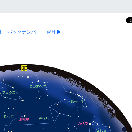
月
バックナンバー
翌月 ▶