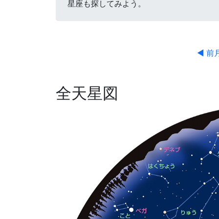
星座も探してみよう。
◀ 前
全天星図