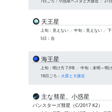
7日ごろ：小惑星ベスタと大接近
21
天王星
上旬：見えない
中旬：見えない
下
5日：合
海王星
上旬：明け方 7.9等
中旬：未明～明け方
18日ごろ：
火星と大接近
主な彗星、小惑星
パンスターズ彗星（C/2017 K2）