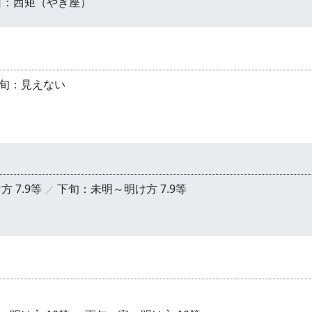
日：西矩（やぎ座）
旬：見えない
 7.9等
下旬：未明～明け方 7.9等