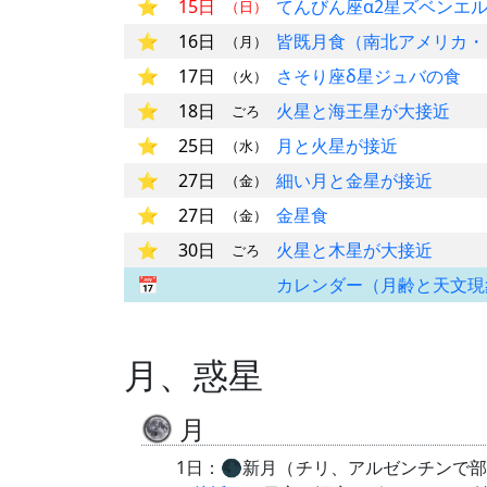
15日
てんびん座α2星ズベンエ
（日）
16日
皆既月食（南北アメリカ・
（月）
17日
さそり座δ星ジュバの食
（火）
18日
火星と海王星が大接近
ごろ
25日
月と火星が接近
（水）
27日
細い月と金星が接近
（金）
27日
金星食
（金）
30日
火星と木星が大接近
ごろ
カレンダー（月齢と天文現
月、惑星
月
1日：🌑新月（チリ、アルゼンチンで