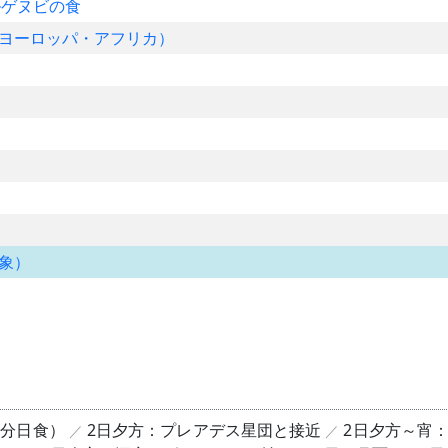
ルゲヌビの食
ヨーロッパ・アフリカ）
象）
部分日食）
2日夕方：プレアデス星団と接近
2日夕方～宵