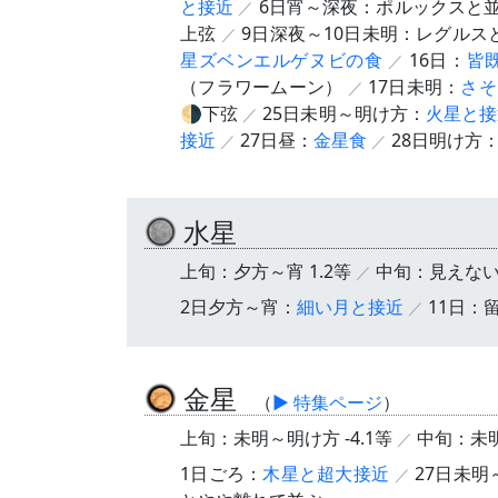
と接近
6日宵～深夜：ポルックスと
上弦
9日深夜～10日未明：レグルス
星ズベンエルゲヌビの食
16日：
皆
（フラワームーン）
17日未明：
さそ
🌗下弦
25日未明～明け方：
火星と接
接近
27日昼：
金星食
28日明け方
水星
上旬：夕方～宵 1.2等
中旬：見えな
2日夕方～宵：
細い月と接近
11日：
金星
（
▶ 特集ページ
）
上旬：未明～明け方 -4.1等
中旬：未明
1日ごろ：
木星と超大接近
27日未明