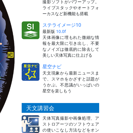
撮影ソフトがパワーアップ。
ライブスタックやオートフォ
ーカスなど新機能も搭載
ステライメージ10
最新版
10.0f
天体画像に埋もれた微細な情
報を最大限に引き出し、不要
なノイズは徹底的に除去して
美しい天体写真に仕上げる
星空ナビ
天文現象から最新ニュースま
で、スマホをかざすと話題が
うかぶ。不思議がいっぱいの
星空を楽しもう
天文講習会
天体写真撮影や画像処理、ア
ストロアーツのソフトウェア
の使いこなし方法などをオン