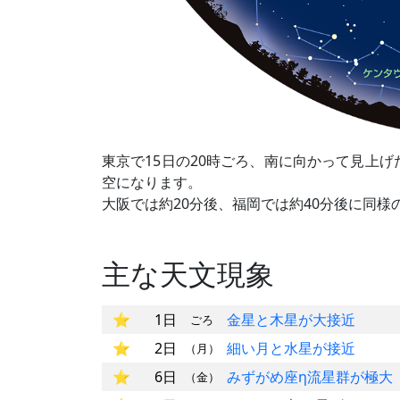
東京で15日の20時ごろ、南に向かって見上げ
空になります。
大阪では約20分後、福岡では約40分後に同様
主な天文現象
1日
金星と木星が大接近
ごろ
2日
細い月と水星が接近
（月）
6日
みずがめ座η流星群が極大
（金）