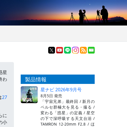
惑星
製品情報
終わ
星ナビ 2026年9月号
8月5日 発売
は
27
「宇宙兄弟」最終回 / 新月の
ペルセ群極大を見る・撮る /
変わる「惑星」の定義 / 星空
らに
の下で深呼吸する天文台浴 /
の小
TAMRON 12-20mm F2.8 / ほ