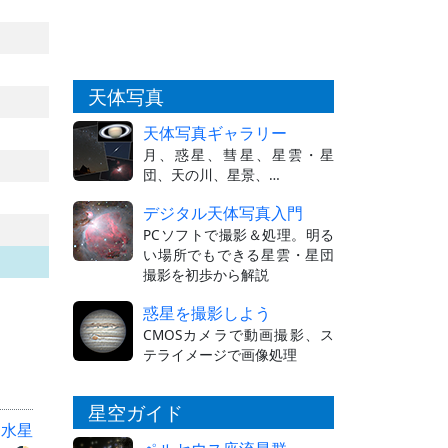
天体写真
天体写真ギャラリー
月、惑星、彗星、星雲・星
団、天の川、星景、…
デジタル天体写真入門
PCソフトで撮影＆処理。明る
い場所でもできる星雲・星団
撮影を初歩から解説
惑星を撮影しよう
CMOSカメラで動画撮影、ス
テライメージで画像処理
星空ガイド
：
水星