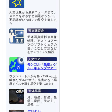
天文現象から最新ニュースまで、
スマホをかざすと話題がうかぶ。
不思議がいっぱいの星空を楽しも
う
天体写真撮影や画像
処理、アストロアー
ツのソフトウェアの
使いこなし方法など
をオンラインで解説
モンゴル「星空」ゲ
ル・キャンプツアー
ウランバートルから西へ250km以上
離れたゲルに連泊。光害のない場
所でペルセ群や星空を楽しめます
月、惑星、彗星、星
雲・星団、天の川、
星景、…
デジタル