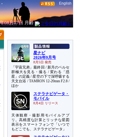
English
6年08月07日
月齢
星ナビ
2026年9月号
距
8月5日 発売
ら
「宇宙兄弟」最終回 / 新月のペルセ
が
群極大を見る・撮る / 変わる「惑
星」の定義 / 星空の下で深呼吸する
天文台浴 / TAMRON 12-20mm F2.8 /
日
ほか
た
ステラナビゲータ・
モバイル
南
8月4日 リリース
空
だ
天体観察・撮影用モバイルアプ
リ。高精度な計算とリッチな星図
表示をスマートフォンで「いつで
もどこでも、ステラナビゲータ」