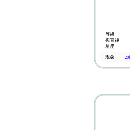
等級
視直径
星座
現象
2