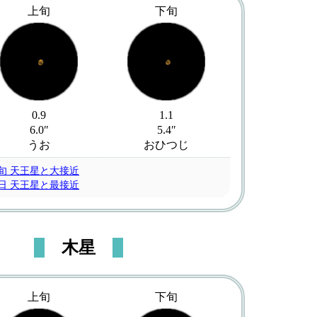
上旬
下旬
0.9
1.1
6.0″
5.4″
うお
おひつじ
旬 天王星と大接近
3日 天王星と最接近
木星
上旬
下旬