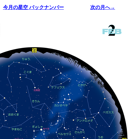
今月の星空 バックナンバー
次の月へ→