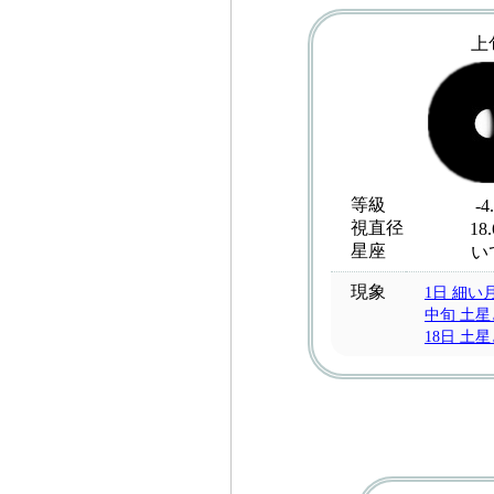
上
等級
-4
視直径
18.
星座
い
現象
1日 細い
中旬 土
18日 土