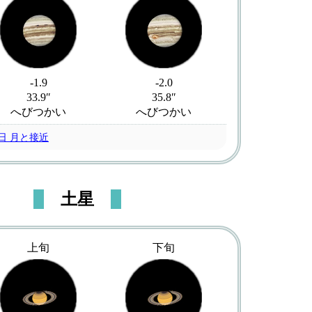
-1.9
-2.0
33.9″
35.8″
へびつかい
へびつかい
8日 月と接近
土星
上旬
下旬