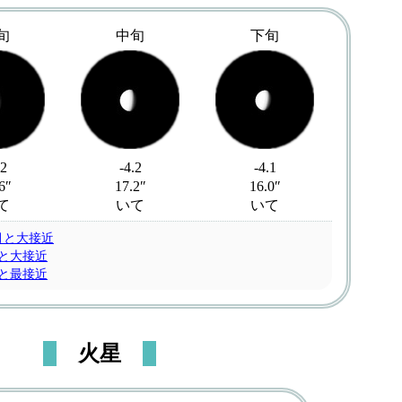
旬
中旬
下旬
.2
-4.2
-4.1
6″
17.2″
16.0″
て
いて
いて
月と大接近
星と大接近
星と最接近
火星