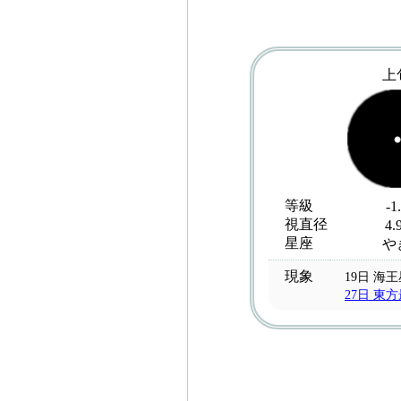
上
等級
-1
視直径
4.
星座
や
現象
19日 海
27日 東