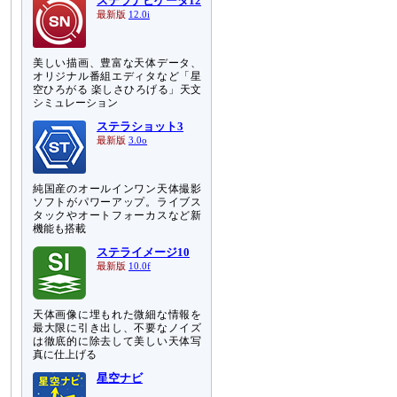
ステラナビゲータ12
最新版
12.0i
美しい描画、豊富な天体データ、
オリジナル番組エディタなど「星
空ひろがる 楽しさひろげる」天文
シミュレーション
ステラショット3
最新版
3.0o
純国産のオールインワン天体撮影
ソフトがパワーアップ。ライブス
タックやオートフォーカスなど新
機能も搭載
ステライメージ10
最新版
10.0f
天体画像に埋もれた微細な情報を
最大限に引き出し、不要なノイズ
は徹底的に除去して美しい天体写
真に仕上げる
星空ナビ