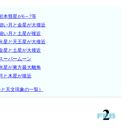
岩本彗星が6～7等
細い月と金星が大接近
細い月と土星が接近
火星と天王星が大接近
金星と土星が大接近
スーパームーン
水星が東方最大離角
月と木星が接近
齢と天文現象の一覧）