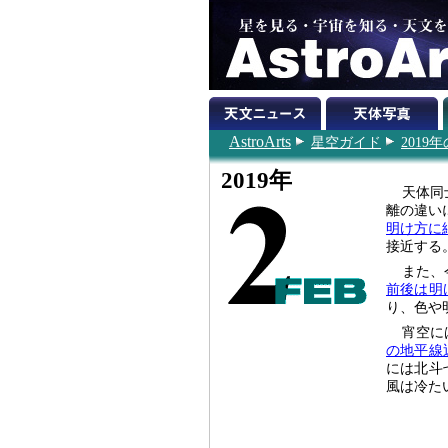
AstroArts
星空ガイド
2019
2019年
天体同
離の違い
明け方に
接近する
また、
前後は明
り、色や
宵空に
の地平線
には北斗
風は冷た