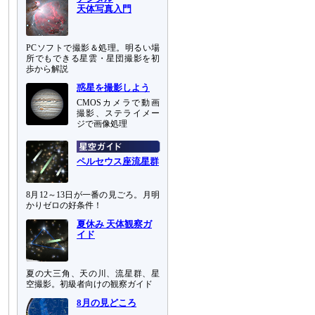
天体写真入門
PCソフトで撮影＆処理。明るい場
所でもできる星雲・星団撮影を初
歩から解説
惑星を撮影しよう
CMOSカメラで動画
撮影、ステライメー
ジで画像処理
ペルセウス座流星群
8月12～13日が一番の見ごろ。月明
かりゼロの好条件！
夏休み 天体観察ガ
イド
夏の大三角、天の川、流星群、星
空撮影。初級者向けの観察ガイド
8月の見どころ