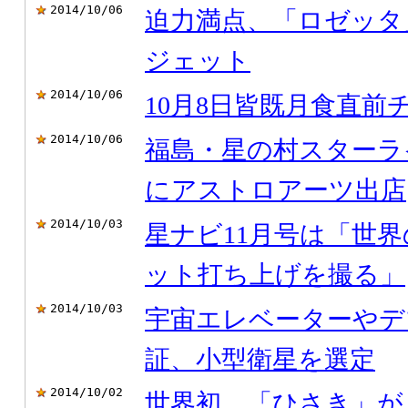
2014/10/06
迫力満点、「ロゼッタ
ジェット
2014/10/06
10月8日皆既月食直前
2014/10/06
福島・星の村スターラ
にアストロアーツ出店
2014/10/03
星ナビ11月号は「世
ット打ち上げを撮る」
2014/10/03
宇宙エレベーターやデ
証、小型衛星を選定
2014/10/02
世界初、「ひさき」が