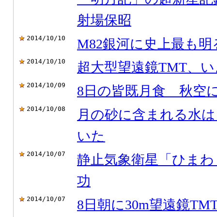
射場保昭
2014/10/10
M82銀河に史上最も
2014/10/10
超大型望遠鏡TMT、
2014/10/09
8日の皆既月食 秋空
2014/10/08
月の砂に含まれる水は
いた
2014/10/07
静止気象衛星「ひまわ
功
2014/10/07
8日朝に30m望遠鏡TM