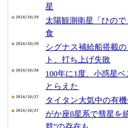
星
2014/10/29
太陽観測衛星「ひので
食
2014/10/29
シグナス補給船搭載の
ト、打ち上げ失敗
2014/10/28
100年に1度、小惑星
とらえた
2014/10/27
タイタン大気中の有機
2014/10/27
がか座β星系で彗星を
群”の存在も