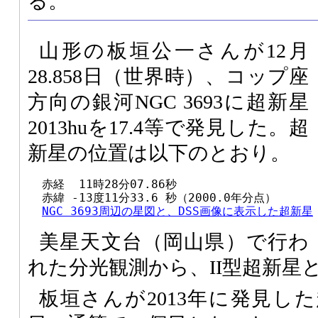
る。
山形の板垣公一さんが12月
28.858日（世界時）、コップ座
方向の銀河NGC 3693に超新星
2013huを17.4等で発見した。超
新星の位置は以下のとおり。
  赤経  11時28分07.86秒

  赤緯 -13度11分33.6 秒（2000.0年分点）

NGC 3693周辺の星図と、DSS画像に表示した超新星
美星天文台（岡山県）で行わ
れた分光観測から、II型超新星
板垣さんが2013年に発見し