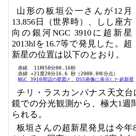
山形の板垣公一さんが12月
13.856日（世界時）、しし座方
向の銀河NGC 3910に超新星
2013hlを16.7等で発見した。超
新星の位置は以下のとおり。
  赤経  11時50分00.16秒

  赤緯 +21度20分16.6 秒（2000.0年分点）

NGC 3910周辺の星図と、DSS画像に表示した超新星
チリ・ラスカンパナス天文台
鏡での分光観測から、極大1週間
られる。
板垣さんの超新星発見は今年8