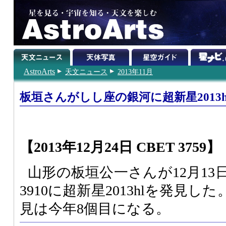
AstroArts
天文ニュース
2013年11月
板垣さんがしし座の銀河に超新星2013h
【2013年12月24日 CBET 3759】
山形の板垣公一さんが12月13
3910に超新星2013hlを発見
見は今年8個目になる。