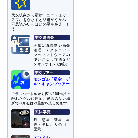
天文現象から最新ニュースまで、
スマホをかざすと話題がうかぶ。
不思議がいっぱいの星空を楽しも
う
天体写真撮影や画像
処理、アストロアー
ツのソフトウェアの
使いこなし方法など
をオンラインで解説
モンゴル「星空」ゲ
ル・キャンプツアー
ウランバートルから西へ250km以上
離れたゲルに連泊。光害のない場
所でペルセ群や星空を楽しめます
月、惑星、彗星、星
雲・星団、天の川、
星景、…
デジタル