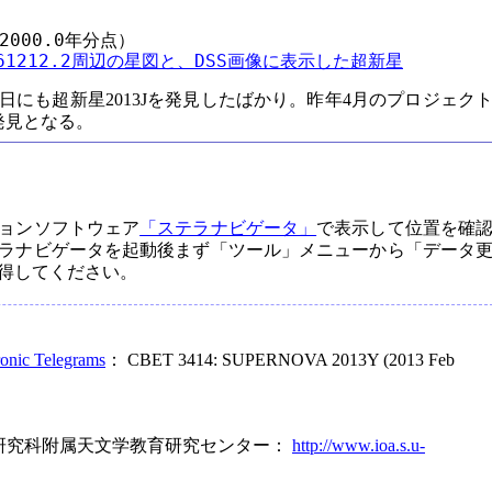
2000.0年分点）

2+161212.2周辺の星図と、DSS画像に表示した超新星
日にも超新星2013Jを発見したばかり。昨年4月のプロジェク
発見となる。
ョンソフトウェア
「ステラナビゲータ」
で表示して位置を確
ラナビゲータを起動後まず「ツール」メニューから「データ
得してください。
ronic Telegrams
： CBET 3414: SUPERNOVA 2013Y (2013 Feb
研究科附属天文学教育研究センター：
http://www.ioa.s.u-