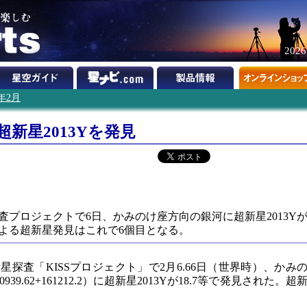
202
3年2月
超新星2013Yを発見
プロジェクトで6日、かみのけ座方向の銀河に超新星2013Y
よる超新星発見はこれで6個目となる。
探査「KISSプロジェクト」で2月6.66日（世界時）、かみ
939.62+161212.2）に超新星2013Yが18.7等で発見された。超