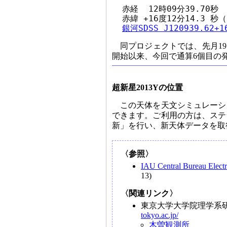
  赤経  12時09分39.70秒

  赤緯 +16度12分14.3 秒（
銀河SDSS J120939.6
同プロジェクトでは、先月19
開始以来、今回で通算6個目の
超新星2013Yの位置
この天体を天文シミュレーシ
できます。ご利用の方は、ステ
新」を行い、新天体データを取
〈参照〉
IAU Central Bureau Elect
13)
〈関連リンク〉
東京大学大学院理学系
tokyo.ac.jp/
木曽観測所