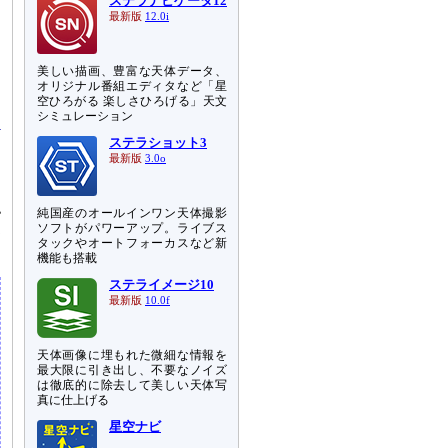
ステラナビゲータ12
最新版
12.0i
美しい描画、豊富な天体データ、
オリジナル番組エディタなど「星
ト
空ひろがる 楽しさひろげる」天文
シミュレーション
ステラショット3
最新版
3.0o
認
純国産のオールインワン天体撮影
更
ソフトがパワーアップ。ライブス
タックやオートフォーカスなど新
機能も搭載
ステライメージ10
最新版
10.0f
天体画像に埋もれた微細な情報を
最大限に引き出し、不要なノイズ
は徹底的に除去して美しい天体写
真に仕上げる
星空ナビ