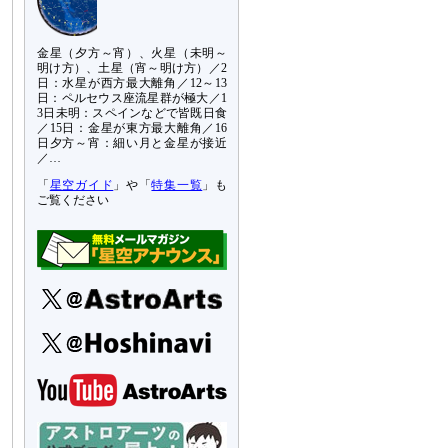
金星（夕方～宵）、火星（未明～
明け方）、土星（宵～明け方）／2
日：水星が西方最大離角／12～13
日：ペルセウス座流星群が極大／1
3日未明：スペインなどで皆既日食
／15日：金星が東方最大離角／16
日夕方～宵：細い月と金星が接近
／…
「
星空ガイド
」や「
特集一覧
」も
ご覧ください