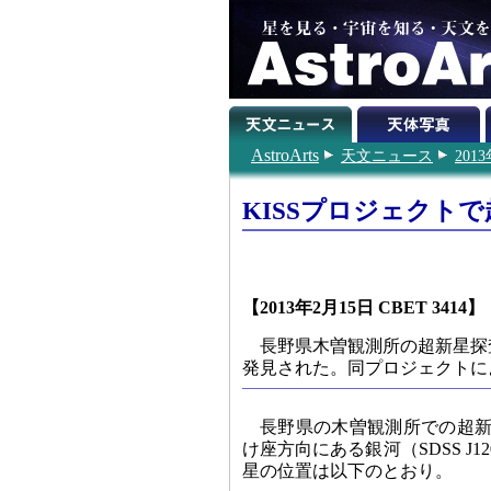
AstroArts
天文ニュース
201
KISSプロジェクトで
【2013年2月15日 CBET 3414】
長野県木曽観測所の超新星探査
発見された。同プロジェクトに
長野県の木曽観測所での超新星
け座方向にある銀河（SDSS J120
星の位置は以下のとおり。