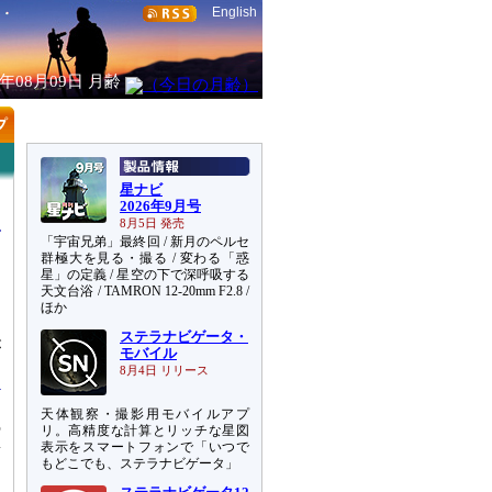
English
6年08月09日
月齢
星ナビ
2026年9月号
8月5日 発売
「宇宙兄弟」最終回 / 新月のペルセ
群極大を見る・撮る / 変わる「惑
星」の定義 / 星空の下で深呼吸する
天文台浴 / TAMRON 12-20mm F2.8 /
ほか
ステラナビゲータ・
が
モバイル
8月4日 リリース
天体観察・撮影用モバイルアプ
の
リ。高精度な計算とリッチな星図
表示をスマートフォンで「いつで
新
もどこでも、ステラナビゲータ」