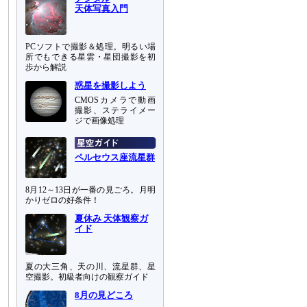
天体写真入門
PCソフトで撮影＆処理。明るい場
所でもできる星雲・星団撮影を初
歩から解説
惑星を撮影しよう
CMOSカメラで動画
撮影、ステライメー
ジで画像処理
ペルセウス座流星群
8月12～13日が一番の見ごろ。月明
かりゼロの好条件！
夏休み 天体観察ガ
イド
夏の大三角、天の川、流星群、星
空撮影。初級者向けの観察ガイド
8月の見どころ