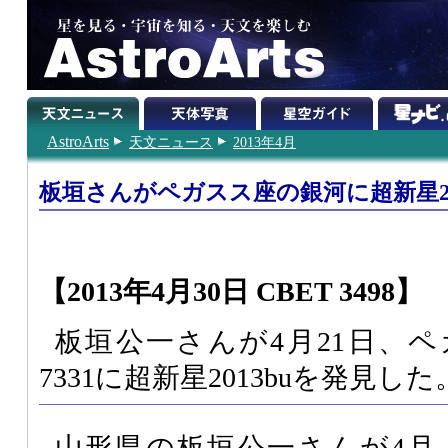
AstroArts
天文ニュース
2013年4月
板垣さんがペガスス座の銀河に超新星20
【2013年4月30日 CBET 3498】
板垣公一さんが4月21日、ペ
7331に超新星2013buを発見した
山形県の板垣公一さんが4月