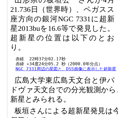
21.736日（世界時）、ペガスス
座方向の銀河NGC 7331に超新
星2013buを16.6等で発見した。
超新星の位置は以下のとお
り。
  赤経  22時37分02.17秒

  赤緯 +34度24分05.2 秒（2000.0年分点）

NGC 7331周辺の星図と、DSS画像に表示した超新星
広島大学東広島天文台と伊パ
ドヴァ天文台での分光観測から、
新星とみられる。
板垣さんによる超新星発見は今