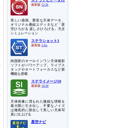
ステラナビゲータ12
最新版
12.0i
美しい描画、豊富な天体データ、
オリジナル番組エディタなど「星
空ひろがる 楽しさひろげる」天文
シミュレーション
ステラショット3
最新版
3.0o
純国産のオールインワン天体撮影
ソフトがパワーアップ。ライブス
タックやオートフォーカスなど新
機能も搭載
ステライメージ10
最新版
10.0f
認
n
天体画像に埋もれた微細な情報を
最大限に引き出し、不要なノイズ
ン
は徹底的に除去して美しい天体写
人
真に仕上げる
星空ナビ