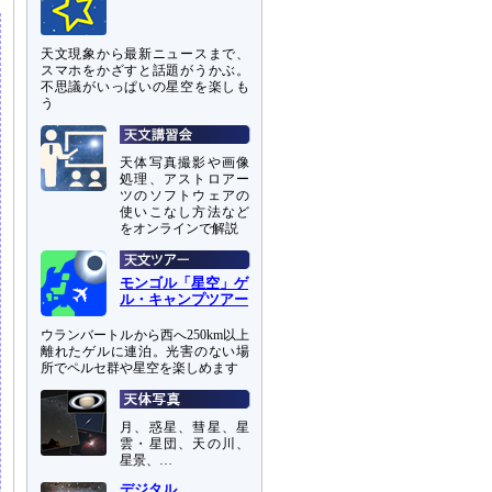
天文現象から最新ニュースまで、
スマホをかざすと話題がうかぶ。
不思議がいっぱいの星空を楽しも
う
天体写真撮影や画像
処理、アストロアー
ツのソフトウェアの
使いこなし方法など
をオンラインで解説
モンゴル「星空」ゲ
ル・キャンプツアー
ウランバートルから西へ250km以上
離れたゲルに連泊。光害のない場
所でペルセ群や星空を楽しめます
月、惑星、彗星、星
雲・星団、天の川、
星景、…
デジタル