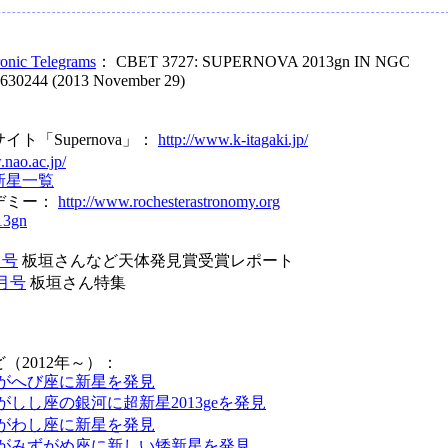
ronic Telegrams
： CBET 3727: SUPERNOVA 2013gn IN NGC
630244 (2013 November 29)
ト「Supernova」：
http://www.k-itagaki.jp/
.nao.ac.jp/
新星一覧
デミー：
http://www.rochesterastronomy.org
13gn
月号
板垣さんなど天体発見賞受賞レポート
1月号
板垣さん特集
（2012年～）：
がへび座に新星を発見
がしし座の銀河に超新星2013geを発見
がわし座に新星を発見
がみずがめ座に新しい矮新星を発見