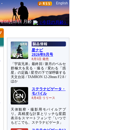
English
6年08月08日
月齢
星ナビ
2026年9月号
8月5日 発売
「宇宙兄弟」最終回 / 新月のペルセ
群極大を見る・撮る / 変わる「惑
星」の定義 / 星空の下で深呼吸する
天文台浴 / TAMRON 12-20mm F2.8 /
ほか
ステラナビゲータ・
さ
モバイル
8月4日 リリース
天体観察・撮影用モバイルアプ
リ。高精度な計算とリッチな星図
表示をスマートフォンで「いつで
もどこでも、ステラナビゲータ」