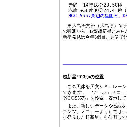
  赤経  14時18分28.50秒

  赤緯 +36度30分24.4 秒（
NGC 5557周辺の星図と、
東広島天文台（広島県）や
の観測から、Ia型超新星とみ
新星発見は今年6個目、通算では
超新星2013gnの位置
この天体を天文シミュレーシ
できます。「ツール」メニュー
(NGC 5557)」を検索・表示
また、新しいデータや番組を
テンツ」メニューより）では、
が発見した超新星」も公開して