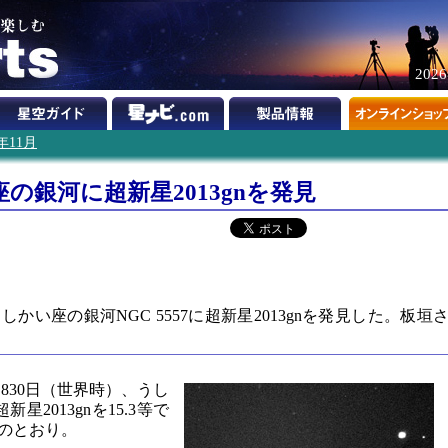
202
3年11月
の銀河に超新星2013gnを発見
しかい座の銀河NGC 5557に超新星2013gnを発見した。板垣
.830日（世界時）、うし
新星2013gnを15.3等で
のとおり。