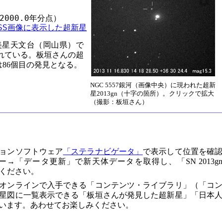
2000.0年分点）

DSS画像に表示した超新星
美星天文台（岡山県）で
られている。板垣さんの超
86個目の発見となる。
NGC 5557銀河（画像中央）に現われた超新
星2013gn（十字の箇所）。クリックで拡大
（撮影：板垣さん）
ョンソフトウェア
「ステラナビゲータ」
で表示して位置を確
→「データ更新」で新天体データを取得し、「SN 2013g
してください。
オンラインで入手できる「コンテンツ・ライブラリ」（「コ
星図に一覧表示できる「板垣さんが発見した超新星」「日本
います。あわせてお楽しみください。