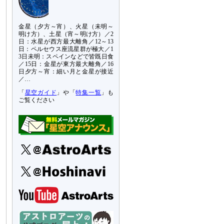
金星（夕方～宵）、火星（未明～
明け方）、土星（宵～明け方）／2
日：水星が西方最大離角／12～13
日：ペルセウス座流星群が極大／1
3日未明：スペインなどで皆既日食
／15日：金星が東方最大離角／16
日夕方～宵：細い月と金星が接近
／…
「
星空ガイド
」や「
特集一覧
」も
ご覧ください