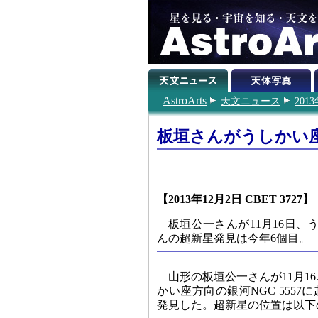
AstroArts
天文ニュース
201
板垣さんがうしかい座
【2013年12月2日 CBET 3727】
板垣公一さんが11月16日、う
んの超新星発見は今年6個目。
山形の板垣公一さんが11月16
かい座方向の銀河NGC 5557に超
発見した。超新星の位置は以下