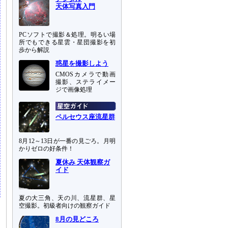
天体写真入門
PCソフトで撮影＆処理。明るい場
所でもできる星雲・星団撮影を初
歩から解説
惑星を撮影しよう
CMOSカメラで動画
撮影、ステライメー
ジで画像処理
ペルセウス座流星群
8月12～13日が一番の見ごろ。月明
かりゼロの好条件！
夏休み 天体観察ガ
イド
夏の大三角、天の川、流星群、星
空撮影。初級者向けの観察ガイド
8月の見どころ