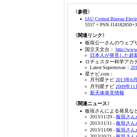
〈参照〉
IAU Central Bureau Elect
5557 = PSN J14182850+3
〈関連リンク〉
板垣公一さんのウェブサイ
国立天文台：
http://www
日本人が発見した超
ロチェスター科学アカ
Latest Supernovae：
20
星ナビ.com：
月刊星ナビ
2013年6
月刊星ナビ
2009年1
新天体発見情報
〈関連ニュース〉
板垣さんによる発見など
2013/11/29 -
板垣さん
2013/11/11 -
板垣さん
2013/11/08 -
板垣さん
2013/10/21 -
板垣さん