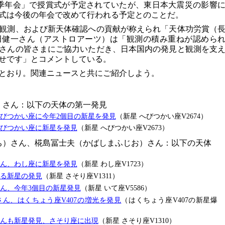
季年会」で授賞式が予定されていたが、東日本大震災の影響
式は今後の年会で改めて行われる予定とのことだ。
観測、および新天体確認への貢献が称えられ「天体功労賞（
田健一さん（アストロアーツ）は「観測の積み重ねが認めら
さんの皆さまにご協力いただき、日本国内の発見と観測を支
せです」とコメントしている。
とおり。関連ニュースと共にご紹介しよう。
）さん：以下の天体の第一発見
びつかい座に今年2個目の新星を発見
（新星 へびつかい座V2674）
びつかい座に新星を発見
（新星 へびつかい座V2673）
ち）さん、椛島冨士夫（かばしまふじお）さん：以下の天体
ん、わし座に新星を発見
（新星 わし座V1723）
る新星の発見
（新星 さそり座V1311）
ん、今年3個目の新星発見
（新星 いて座V5586）
ん、はくちょう座V407の増光を発見
（はくちょう座V407の新星爆
んも新星発見、さそり座に出現
（新星 さそり座V1310）