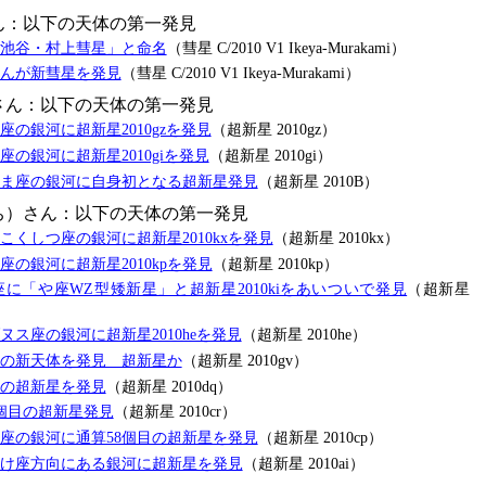
ん：以下の天体の第一発見
池谷・村上彗星」と命名
（彗星 C/2010 V1 Ikeya-Murakami）
んが新彗星を発見
（彗星 C/2010 V1 Ikeya-Murakami）
さん：以下の天体の第一発見
の銀河に超新星2010gzを発見
（超新星 2010gz）
の銀河に超新星2010giを発見
（超新星 2010gi）
ま座の銀河に自身初となる超新星発見
（超新星 2010B）
ち）さん：以下の天体の第一発見
こくしつ座の銀河に超新星2010kxを発見
（超新星 2010kx）
の銀河に超新星2010kpを発見
（超新星 2010kp）
に「や座WZ型矮新星」と超新星2010kiをあいついで発見
（超新星
ス座の銀河に超新星2010heを発見
（超新星 2010he）
の新天体を発見 超新星か
（超新星 2010gv）
の超新星を発見
（超新星 2010dq）
個目の超新星発見
（超新星 2010cr）
座の銀河に通算58個目の超新星を発見
（超新星 2010cp）
け座方向にある銀河に超新星を発見
（超新星 2010ai）