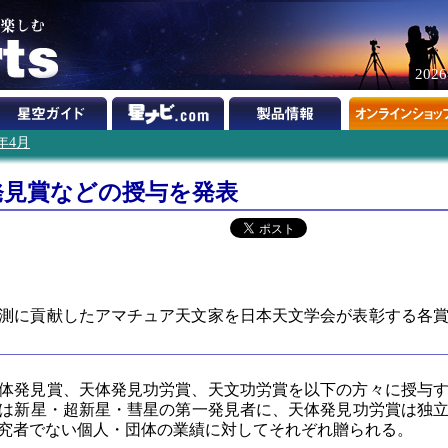
202
1年4月
発見賞などの授与を発表
】
や観測に貢献したアマチュア天文家を日本天文学会が表彰する各
の天体発見賞、天体発見功労賞、天文功労賞を以下の方々に授与
は新星・超新星・彗星の第一発見者に、天体発見功労賞は独
究者でない個人・団体の業績に対してそれぞれ贈られる。