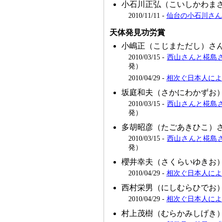
小石川正弘（こいしかわま
2010/11/11 -
仙台の小石川さん、
天体発見功労賞
小嶋正（こじまただし）さ
2010/03/15 -
西山さんと椛島さ
発）
2010/04/29 -
相次ぐ日本人によ
坂庭和夫（さかにわかずお
2010/03/15 -
西山さんと椛島さ
発）
多胡昭彦（たごあきひこ）
2010/03/15 -
西山さんと椛島さ
発）
櫻井幸夫（さくらいゆきお
2010/04/29 -
相次ぐ日本人によ
西村栄男（にしむらひでお
2010/04/29 -
相次ぐ日本人によ
村上茂樹（むらかみしげき