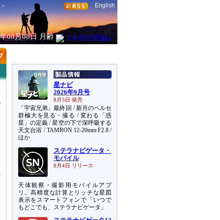
English
6年08月08日
月齢
星ナビ
2026年9月号
8月5日 発売
「宇宙兄弟」最終回 / 新月のペルセ
群極大を見る・撮る / 変わる「惑
星」の定義 / 星空の下で深呼吸する
天文台浴 / TAMRON 12-20mm F2.8 /
ほか
ステラナビゲータ・
賞
モバイル
8月4日 リリース
天体観察・撮影用モバイルアプ
す
リ。高精度な計算とリッチな星図
表示をスマートフォンで「いつで
立
もどこでも、ステラナビゲータ」