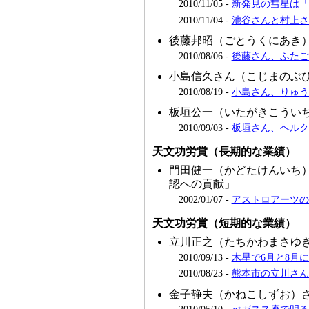
2010/11/05 -
新発見の彗星は「
2010/11/04 -
池谷さんと村上さ
後藤邦昭（ごとうくにあき
2010/08/06 -
後藤さん、ふたご
小島信久さん（こじまのぶ
2010/08/19 -
小島さん、りゅう座
板垣公一（いたがきこうい
2010/09/03 -
板垣さん、ヘルク
天文功労賞（長期的な業績）
門田健一（かどたけんいち
認への貢献」
2002/01/07 -
アストロアーツの
天文功労賞（短期的な業績）
立川正之（たちかわまさゆ
2010/09/13 -
木星で6月と8月
2010/08/23 -
熊本市の立川さん
金子静夫（かねこしずお）