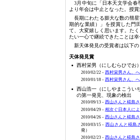
3月中旬に「日本天文学会春
より年会は中止となった。授賞
長期にわたる膨大な数の彗星
期的な業績）」を授賞した門
て、大変嬉しく思います。たく
たい一心で継続できたことは幸
新天体発見の受賞者は以下の
天体発見賞
西村栄男（にしむらひでお
2010/02/22 -
西村栄男さん、へ
2010/01/18 -
西村栄男さん、へ
西山浩一（にしやまこうい
の第一発見、現象の検出
2010/09/13 -
西山さんと椛島さ
2010/04/29 -
相次ぐ日本人によ
2010/04/26 -
西山さんと椛島さ
2010/03/15 -
西山さんと椛島さ
発）
2010/02/23 -
西山さんと椛島さ