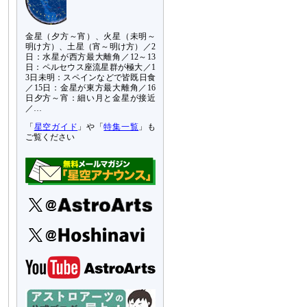
金星（夕方～宵）、火星（未明～
明け方）、土星（宵～明け方）／2
日：水星が西方最大離角／12～13
日：ペルセウス座流星群が極大／1
3日未明：スペインなどで皆既日食
／15日：金星が東方最大離角／16
日夕方～宵：細い月と金星が接近
／…
「
星空ガイド
」や「
特集一覧
」も
ご覧ください