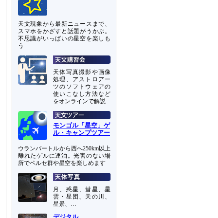
天文現象から最新ニュースまで、
スマホをかざすと話題がうかぶ。
不思議がいっぱいの星空を楽しも
う
天体写真撮影や画像
処理、アストロアー
ツのソフトウェアの
使いこなし方法など
をオンラインで解説
モンゴル「星空」ゲ
ル・キャンプツアー
ウランバートルから西へ250km以上
離れたゲルに連泊。光害のない場
所でペルセ群や星空を楽しめます
月、惑星、彗星、星
雲・星団、天の川、
星景、…
デジタル