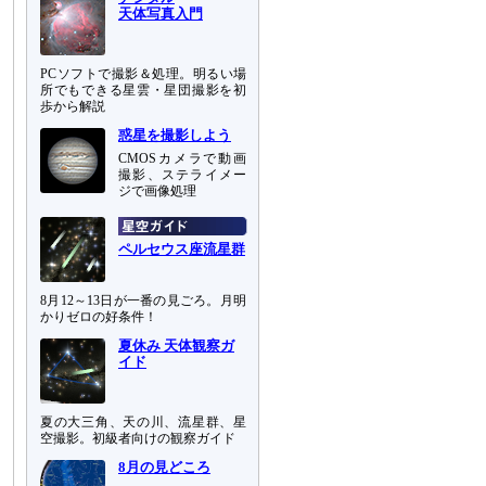
天体写真入門
PCソフトで撮影＆処理。明るい場
所でもできる星雲・星団撮影を初
歩から解説
惑星を撮影しよう
CMOSカメラで動画
撮影、ステライメー
ジで画像処理
ペルセウス座流星群
8月12～13日が一番の見ごろ。月明
かりゼロの好条件！
夏休み 天体観察ガ
イド
夏の大三角、天の川、流星群、星
空撮影。初級者向けの観察ガイド
8月の見どころ