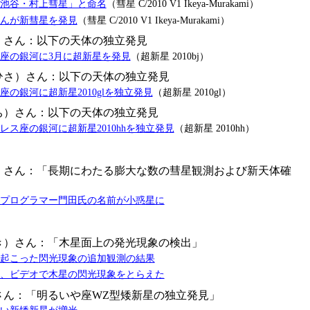
池谷・村上彗星」と命名
（彗星 C/2010 V1 Ikeya-Murakami）
んが新彗星を発見
（彗星 C/2010 V1 Ikeya-Murakami）
）さん：以下の天体の独立発見
座の銀河に3月に超新星を発見
（超新星 2010bj）
ひさ）さん：以下の天体の独立発見
の銀河に超新星2010glを独立発見
（超新星 2010gl）
ち）さん：以下の天体の独立発見
レス座の銀河に超新星2010hhを独立発見
（超新星 2010hh）
）さん：「長期にわたる膨大な数の彗星観測および新天体確
プログラマー門田氏の名前が小惑星に
き）さん：「木星面上の発光現象の検出」
に起こった閃光現象の追加観測の結果
、ビデオで木星の閃光現象をとらえた
さん：「明るいや座WZ型矮新星の独立発見」