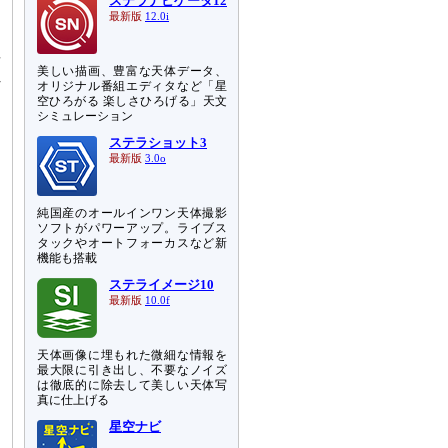
ステラナビゲータ12
に
最新版
12.0i
長
美しい描画、豊富な天体データ、
れ
オリジナル番組エディタなど「星
え
空ひろがる 楽しさひろげる」天文
シミュレーション
ステラショット3
最新版
3.0o
純国産のオールインワン天体撮影
ソフトがパワーアップ。ライブス
タックやオートフォーカスなど新
機能も搭載
ステライメージ10
最新版
10.0f
天体画像に埋もれた微細な情報を
最大限に引き出し、不要なノイズ
は徹底的に除去して美しい天体写
真に仕上げる
星空ナビ