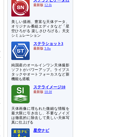
ステラナビゲータ12
最新版
12.0i
美しい描画、豊富な天体データ、
オリジナル番組エディタなど「星
中
空ひろがる 楽しさひろげる」天文
シミュレーション
ステラショット3
し
最新版
3.0o
9
秒
純国産のオールインワン天体撮影
ソフトがパワーアップ。ライブス
タックやオートフォーカスなど新
機能も搭載
ステライメージ10
最新版
10.0f
像
か
天体画像に埋もれた微細な情報を
と
最大限に引き出し、不要なノイズ
は徹底的に除去して美しい天体写
真に仕上げる
星
星空ナビ