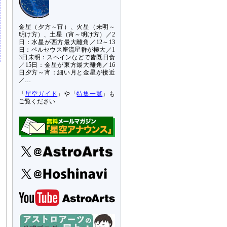
金星（夕方～宵）、火星（未明～
明け方）、土星（宵～明け方）／2
日：水星が西方最大離角／12～13
日：ペルセウス座流星群が極大／1
3日未明：スペインなどで皆既日食
／15日：金星が東方最大離角／16
日夕方～宵：細い月と金星が接近
／…
「
星空ガイド
」や「
特集一覧
」も
ご覧ください