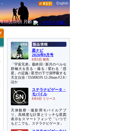
English
6年08月08日
月齢
星ナビ
2026年9月号
8月5日 発売
「宇宙兄弟」最終回 / 新月のペルセ
群極大を見る・撮る / 変わる「惑
星」の定義 / 星空の下で深呼吸する
天文台浴 / TAMRON 12-20mm F2.8 /
ほか
ステラナビゲータ・
モバイル
8月4日 リリース
）
天体観察・撮影用モバイルアプ
リ。高精度な計算とリッチな星図
表示をスマートフォンで「いつで
もどこでも、ステラナビゲータ」