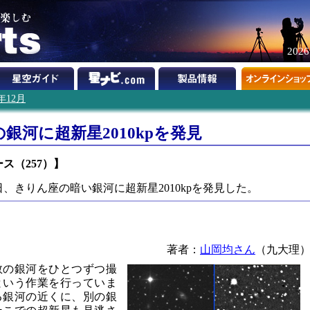
202
0年12月
銀河に超新星2010kpを発見
ュース（257）】
日、きりん座の暗い銀河に超新星2010kpを発見した。
著者：
山岡均さん
（九大理
数の銀河をひとつずつ撮
という作業を行っていま
る銀河の近くに、別の銀