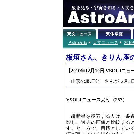
AstroArts
天文ニュース
201
板垣さん、きりん座の
【2010年12月10日 VSOLJニ
山形の板垣公一さんが12月8
VSOLJニュースより（257）
超新星を捜索する人は、多
影し、過去の画像と比較する
す。ところで、目標としてい