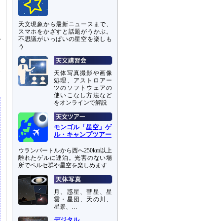
天文現象から最新ニュースまで、
スマホをかざすと話題がうかぶ。
認
不思議がいっぱいの星空を楽しも
う
」
本
天体写真撮影や画像
処理、アストロアー
ツのソフトウェアの
使いこなし方法など
をオンラインで解説
モンゴル「星空」ゲ
ル・キャンプツアー
ウランバートルから西へ250km以上
離れたゲルに連泊。光害のない場
所でペルセ群や星空を楽しめます
月、惑星、彗星、星
雲・星団、天の川、
星景、…
デジタル