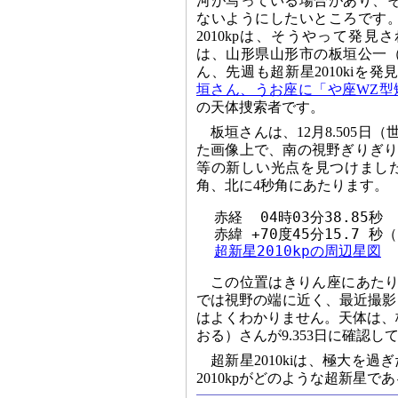
河が写っている場合があり、
ないようにしたいところです
2010kpは、そうやって発
は、山形県山形市の板垣公一
ん、先週も超新星2010kiを発見され
垣さん、うお座に「や座WZ型矮
の天体捜索者です。
板垣さんは、12月8.505日
た画像上で、南の視野ぎりぎりに写って
等の新しい光点を見つけまし
角、北に4秒角にあたります。
  赤経  04時03分38.85秒

  赤緯 +70度45分15.7 秒（
超新星2010kpの周辺星図
この位置はきりん座にあたり、
では視野の端に近く、最近撮影
はよくわかりません。天体は、板
おる）さんが9.353日に確認し
超新星2010kiは、極大を
2010kpがどのような超新星