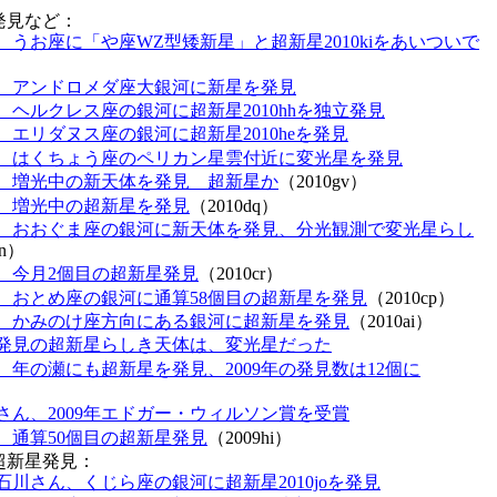
発見など：
、うお座に「や座WZ型矮新星」と超新星2010kiをあいついで
、アンドロメダ座大銀河に新星を発見
、ヘルクレス座の銀河に超新星2010hhを独立発見
、エリダヌス座の銀河に超新星2010heを発見
、はくちょう座のペリカン星雲付近に変光星を発見
、増光中の新天体を発見 超新星か
（2010gv）
、増光中の超新星を発見
（2010dq）
、おおぐま座の銀河に新天体を発見、分光観測で変光星らし
dn）
、今月2個目の超新星発見
（2010cr）
、おとめ座の銀河に通算58個目の超新星を発見
（2010cp）
、かみのけ座方向にある銀河に超新星を発見
（2010ai）
発見の超新星らしき天体は、変光星だった
、年の瀬にも超新星を発見、2009年の発見数は12個に
さん、2009年エドガー・ウィルソン賞を受賞
、通算50個目の超新星発見
（2009hi）
る超新星発見：
石川さん、くじら座の銀河に超新星2010joを発見