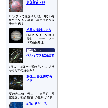
天体写真入門
PCソフトで撮影＆処理。明るい場
所でもできる星雲・星団撮影を初
歩から解説
惑星を撮影しよう
CMOSカメラで動画
撮影、ステライメー
ジで画像処理
ペルセウス座流星群
8月12～13日が一番の見ごろ。月明
かりゼロの好条件！
夏休み 天体観察ガ
イド
夏の大三角、天の川、流星群、星
空撮影。初級者向けの観察ガイド
8月の見どころ