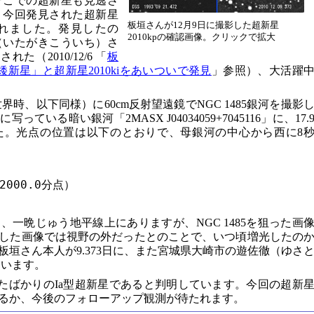
そこでの超新星も見逃さ
。今回発見された超新星
板垣さんが12月9日に撮影した超新星
見されました。発見したの
2010kpの確認画像。クリックで拡大
（いたがきこういち）さ
た（2010/12/6 「
板
新星」と超新星2010kiをあいついで発見
」参照）、大活躍
（世界時、以下同様）に60cm反射望遠鏡でNGC 1485銀河を撮影
いる暗い銀河「2MASX J04034059+7045116」に、17.
た。光点の位置は以下のとおりで、母銀河の中心から西に8
2000.0分点）

一晩じゅう地平線上にありますが、NGC 1485を狙った画
した画像では視野の外だったとのことで、いつ頃増光したの
垣さん本人が9.373日に、また宮城県大崎市の遊佐徹（ゆさ
ています。
過ぎたばかりのIa型超新星であると判明しています。今回の超新
であるか、今後のフォローアップ観測が待たれます。