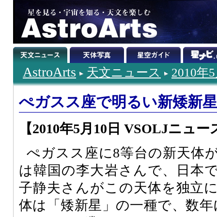
AstroArts
天文ニュース
2010年
ぺガスス座で明るい新矮新
【2010年5月10日 VSOLJニュー
ぺガスス座に8等台の新天体
は韓国の李大岩さんで、日本
子静夫さんがこの天体を独立
体は「矮新星」の一種で、数年