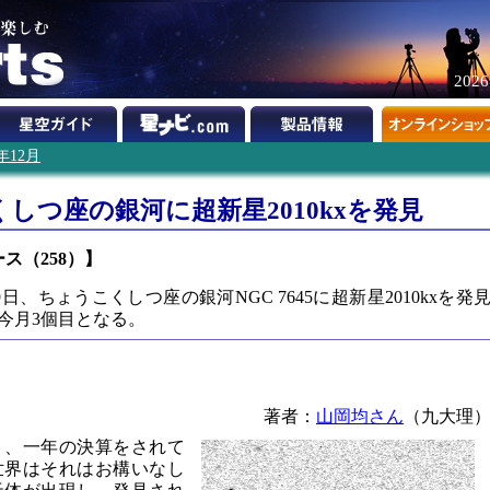
202
0年12月
しつ座の銀河に超新星2010kxを発見
ュース（258）】
日、ちょうこくしつ座の銀河NGC 7645に超新星2010kxを発
今月3個目となる。
著者：
山岡均さん
（九大理
り、一年の決算をされて
世界はそれはお構いなし