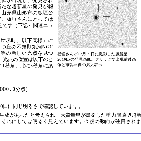
天体が出現し、発見され
、新たな超新星の発見が報
、山形県山形市の板垣公
で、板垣さんにとっては
見です（下記＜関連ニュ
3日（世界時、以下同様）に
しつ座の不規則銀河NGC
.5等の新しい光点を見つ
板垣さんが12月19日に撮影した超新星
た。光点の位置は以下のと
2010kxの発見画像。クリックで出現前後画
像と確認画像の拡大表示
11秒角、北に3秒角にあ
000.0分点）

360日に同じ明るさで確認しています。
生成があったと考えられ、大質量星が爆発した重力崩壊型超
、それにしては明るく見えています。今後の動向が注目され