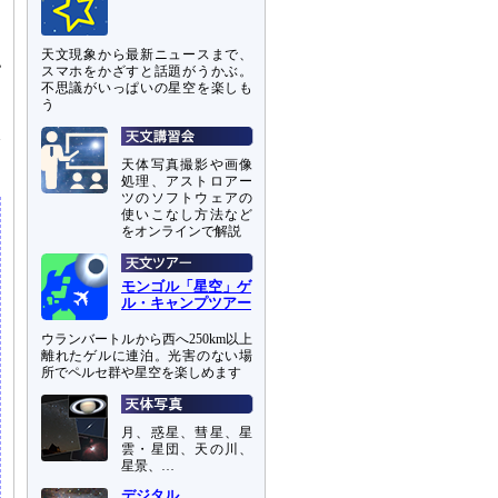
天文現象から最新ニュースまで、
認
スマホをかざすと話題がうかぶ。
不思議がいっぱいの星空を楽しも
う
」
本
天体写真撮影や画像
処理、アストロアー
ツのソフトウェアの
使いこなし方法など
をオンラインで解説
モンゴル「星空」ゲ
ル・キャンプツアー
ウランバートルから西へ250km以上
離れたゲルに連泊。光害のない場
所でペルセ群や星空を楽しめます
月、惑星、彗星、星
雲・星団、天の川、
星景、…
デジタル