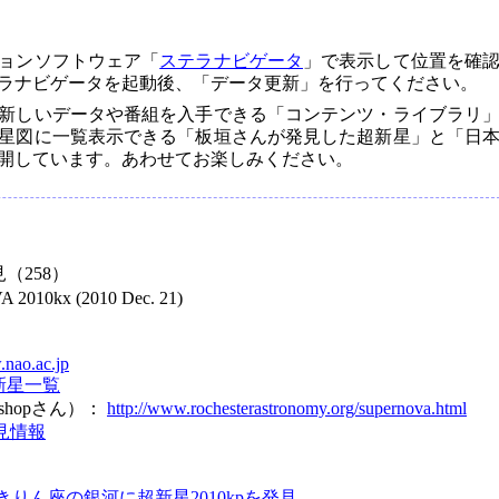
ョンソフトウェア「
ステラナビゲータ
」で表示して位置を確
ラナビゲータを起動後、「データ更新」を行ってください。
新しいデータや番組を入手できる「コンテンツ・ライブラリ
星図に一覧表示できる「板垣さんが発見した超新星」と「日
開しています。あわせてお楽しみください。
（258）
2010kx (2010 Dec. 21)
.nao.ac.jp
新星一覧
. Bishopさん）：
http://www.rochesterastronomy.org/supernova.html
見情報
りん座の銀河に超新星2010kpを発見