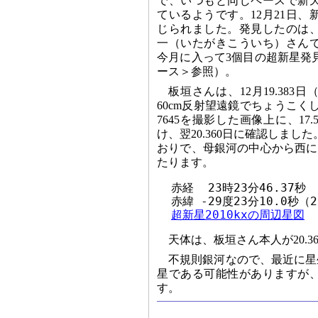
で、いつもと同じペースで新
ているようです。12月21日
じられました。発見したのは
一（いたがきこういち）さん
今月に入って3個目の超新星発
ース＞参照）。
板垣さんは、12月19.38
60cm反射望遠鏡でちょうこく
7645を撮影した画像上に、17
け、翌20.360日に確認しまし
おりで、母銀河の中心から西に
たります。
  赤経  23時23分46.37秒

  赤緯 -29度23分10.0秒（2
超新星2010kxの周辺星図
天体は、板垣さん本人が20.
不規則銀河なので、最近に星
星である可能性がありますが
す。