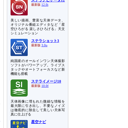
ステラナビゲータ12
最新版
12.0i
美しい描画、豊富な天体データ、
オリジナル番組エディタなど「星
空ひろがる 楽しさひろげる」天文
シミュレーション
ステラショット3
最新版
3.0o
純国産のオールインワン天体撮影
ソフトがパワーアップ。ライブス
タックやオートフォーカスなど新
機能も搭載
ステライメージ10
最新版
10.0f
天体画像に埋もれた微細な情報を
新
最大限に引き出し、不要なノイズ
ま
は徹底的に除去して美しい天体写
真に仕上げる
星空ナビ