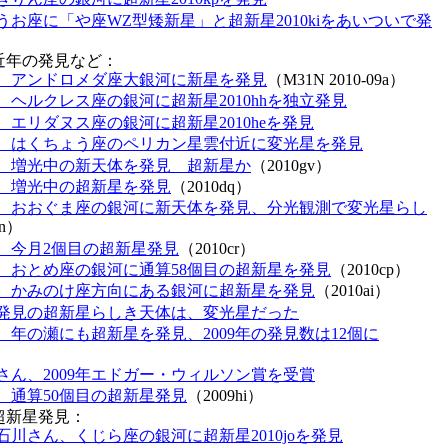
うお座に「や座WZ型矮新星」と超新星2010kiをあいついで発
近年の発見など：
、アンドロメダ座大銀河に新星を発見
（M31N 2010-09a）
、ヘルクレス座の銀河に超新星2010hhを独立発見
、エリダヌス座の銀河に超新星2010heを発見
、はくちょう座のペリカン星雲付近に変光星を発見
、増光中の新天体を発見 超新星か
（2010gv）
、増光中の超新星を発見
（2010dq）
、おおぐま座の銀河に新天体を発見、分光観測で変光星らし
dn）
、今月2個目の超新星発見
（2010cr）
、おとめ座の銀河に通算58個目の超新星を発見
（2010cp）
、かみのけ座方向にある銀河に超新星を発見
（2010ai）
発見の超新星らしき天体は、変光星だった
、年の瀬にも超新星を発見、2009年の発見数は12個に
さん、2009年エドガー・ウィルソン賞を受賞
、通算50個目の超新星発見
（2009hi）
る超新星発見：
石川さん、くじら座の銀河に超新星2010joを発見