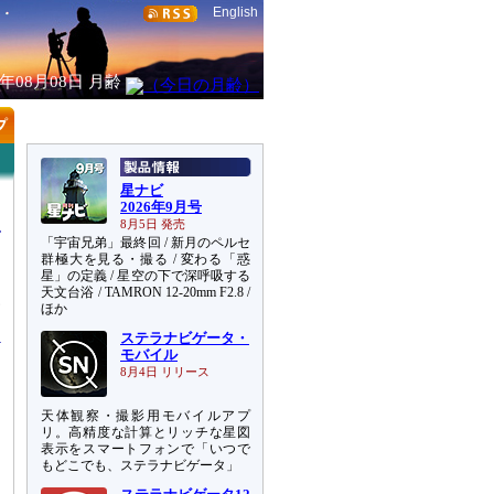
English
6年08月08日
月齢
星ナビ
2026年9月号
8月5日 発売
「宇宙兄弟」最終回 / 新月のペルセ
群極大を見る・撮る / 変わる「惑
星」の定義 / 星空の下で深呼吸する
天文台浴 / TAMRON 12-20mm F2.8 /
見
ほか
ステラナビゲータ・
モバイル
8月4日 リリース
天体観察・撮影用モバイルアプ
）
リ。高精度な計算とリッチな星図
表示をスマートフォンで「いつで
もどこでも、ステラナビゲータ」