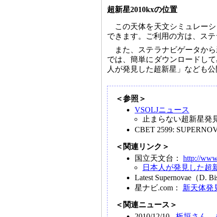
超新星2010kxの位置
この天体を天文シミュレーシ
できます。ご利用の方は、ステ
また、ステラナビゲータから
では、簡単にダウンロードして
人が発見した超新星」なども公
＜参照＞
VSOLJニュース
止まらない超新星発見
CBET 2599: SUPERNOVA 
＜関連リンク＞
国立天文台：
http://www
日本人が発見した超
Latest Supernovae（D
星ナビ.com：
新天体発
＜関連ニュース＞
2010/12/10 -
板垣さん、き