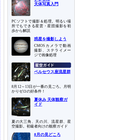
天体写真入門
PCソフトで撮影＆処理。明るい場
所でもできる星雲・星団撮影を初
歩から解説
惑星を撮影しよう
CMOSカメラで動画
撮影、ステライメー
ジで画像処理
ペルセウス座流星群
8月12～13日が一番の見ごろ。月明
かりゼロの好条件！
夏休み 天体観察ガ
イド
夏の大三角、天の川、流星群、星
空撮影。初級者向けの観察ガイド
8月の見どころ