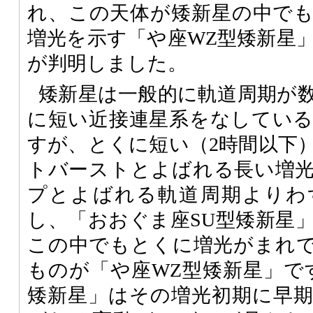
れ、この天体が矮新星の中で
増光を示す「や座WZ型矮新星
が判明しました。
矮新星は一般的に軌道周期が
に短い近接連星系をなしてい
すが、とくに短い（2時間以下
トバーストとよばれる長い増
プとよばれる軌道周期よりわ
し、「おおぐま座SU型矮新星
この中でもとくに増光がまれ
ものが「や座WZ型矮新星」で
矮新星」はその増光初期に早