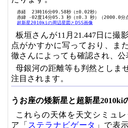
  赤経  23時16分09.58秒（±0.02秒）

  赤緯 -02度14分05.3 秒（±0.3 秒）（2000.0分点
超新星2010kiの周辺星図とDSS画像
板垣さんが11月21.447日に
点がかすかに写っており、ま
徹さんによっても確認され、公
母銀河の距離等も判然としま
注目されます。
うお座の矮新星と超新星2010ki
これらの天体を天文シミュレ
ア「
ステラナビゲータ
」で表