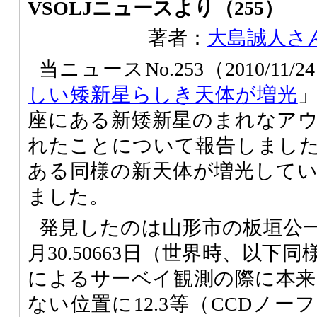
VSOLJニュースより（255）
著者：
大島誠人さ
当ニュースNo.253（2010/11/2
しい矮新星らしき天体が増光
座にある新矮新星のまれなア
れたことについて報告しまし
ある同様の新天体が増光して
ました。
発見したのは山形市の板垣公一さ
月30.50663日（世界時、以下同
によるサーベイ観測の際に本来1
ない位置に12.3等（CCDノ