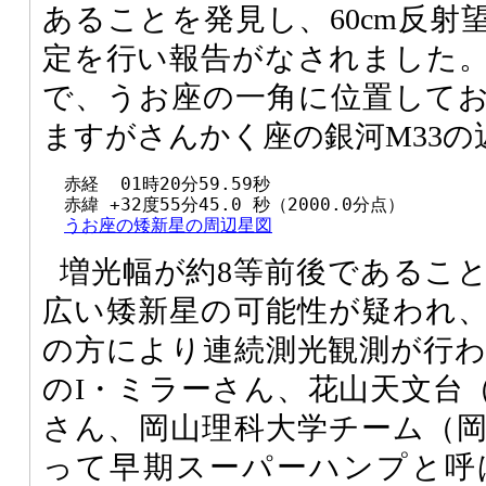
あることを発見し、60cm反射
定を行い報告がなされました
で、うお座の一角に位置して
ますがさんかく座の銀河M33
  赤経  01時20分59.59秒

  赤緯 +32度55分45.0 秒（2000.0分点）

うお座の矮新星の周辺星図
増光幅が約8等前後であるこ
広い矮新星の可能性が疑われ
の方により連続測光観測が行
のI・ミラーさん、花山天文台
さん、岡山理科大学チーム（
って早期スーパーハンプと呼