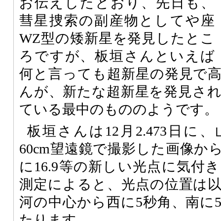
お伝えしたとおり、先日も、
彗星捜索の副産物としてや座
WZ型の矮新星を発見したとこ
ろですが、板垣さんといえば
何と言っても超新星の発見で
んが、新たな超新星を発見さ
ている最中のもののようです。
板垣さんは12月2.473日
60cm望遠鏡で撮影した画像か
に16.9等の新しい光点に気付
測定によると、光点の位置は
河の中心から西に5秒角、南に
たります。