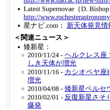
http://www.nao.ac.jp/new-info
Latest Supernovae（D. Bi
http://www.rochesterastronomy
星ナビ.com：
新天体発見情
＜関連ニュース＞
矮新星：
2010/11/24 -
ヘルクレス座
しき天体が増光
2010/11/16 -
カシオペヤ座H
増光
2010/04/08 -
矮新星ペルセ
2010/02/01 -
反復新星さそり
爆発