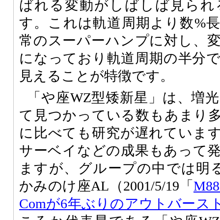
ばれる変動がしばしば見られ
す。これは軌道周期より数%
常のスーパーハンプに対し、
になっており軌道周期の半分
見えることが特徴です。
「や座WZ型矮新星」は、増
て見つかっている数もあまり
に比べても研究が遅れていま
サーベイなどの成果もあって
ますが、グループの中では明
かみのけ座AL（2001/5/19「
M8
Comが6年ぶりのアウトバース