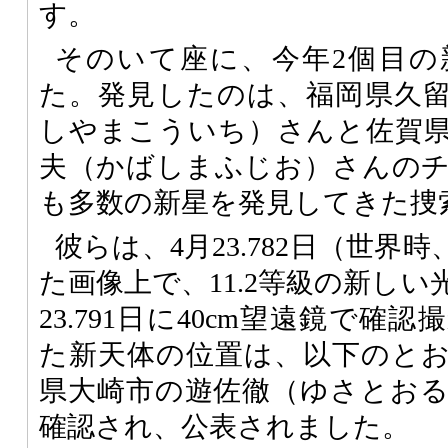
す。
そのいて座に、今年2個目の
た。発見したのは、福岡県久
しやまこういち）さんと佐賀
夫（かばしまふじお）さんの
も多数の新星を発見してきた捜
彼らは、4月23.782日（世界
た画像上で、11.2等級の新し
23.791日に40cm望遠鏡で
た新天体の位置は、以下のと
県大崎市の遊佐徹（ゆさとお
確認され、公表されました。