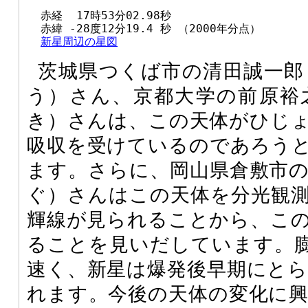
  赤経  17時53分02.98秒

  赤緯 -28度12分19.4 秒 （2000年分点）

新星周辺の星図
茨城県つくば市の清田誠一郎
う）さん、京都大学の前原裕
き）さんは、この天体がひじ
吸収を受けているのであろうとV
ます。さらに、岡山県倉敷市
ぐ）さんはこの天体を分光観
輝線が見られることから、こ
ることを見いだしています。膨張速
速く、新星は爆発後早期にと
れます。今後の天体の変化に