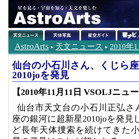
AstroArts
天文ニュース
2010年
仙台の小石川さん、くじら座
2010joを発見
【2010年11月11日 VSOLJニュ
仙台市天文台の小石川正弘さん
座の銀河に超新星2010joを発
ど長年天体捜索を続けてきた