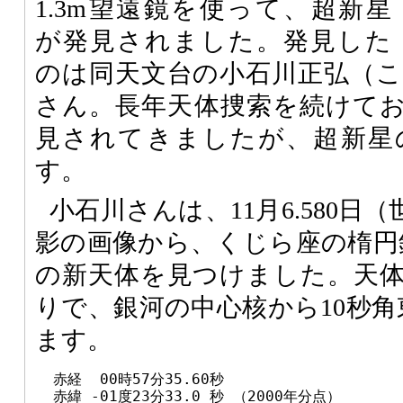
1.3m望遠鏡を使って、超新星
が発見されました。発見した
のは同天文台の小石川正弘（
さん。長年天体捜索を続けて
見されてきましたが、超新星
す。
小石川さんは、11月6.580日
影の画像から、くじら座の楕円銀河U
の新天体を見つけました。天
りで、銀河の中心核から10秒角
ます。
  赤経  00時57分35.60秒

  赤緯 -01度23分33.0 秒 （2000年分点）
