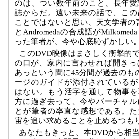
のは、つい数年前のこと。長年愛
誌からだ。遠い未来の話で、この
ことではないと思い、天文学者の言葉の
とAndromedaの合成語がMilko
った筆者が、今や心底恥ずかしい
このDVD映像はまさしく衝撃的
の口が、家内に言わせれば開きっ
あっという間に45分間が過去のも
ージのガイドが添付されているが
はない。もう活字を通して物事を
方に過ぎ去って、今やバーチャル
とが筆者の率直な感想である。た
宙を追い求めることを止めるつも
あなたもきっと、本DVDから相