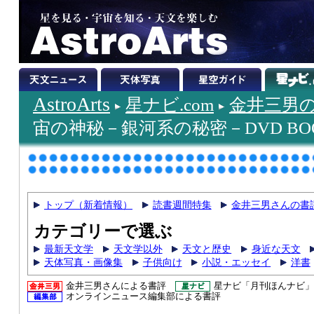
AstroArts
星ナビ.com
金井三男
宙の神秘－銀河系の秘密－DVD BO
トップ（新着情報）
読書週間特集
金井三男さんの書
カテゴリーで選ぶ
最新天文学
天文学以外
天文と歴史
身近な天文
天体写真・画像集
子供向け
小説・エッセイ
洋書
金井三男さんによる書評
星ナビ「月刊ほんナビ」
オンラインニュース編集部による書評