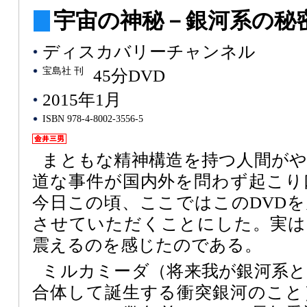
宇宙の神秘－銀河系の秘密－
ディスカバリーチャンネル
宝島社 刊
45分DVD
2015年1月
ISBN 978-4-8002-3556-5
まともな精神構造を持つ人間が
道な事件が国内外を問わず起こり
今日この頃、ここではこのDVD
させていただくことにした。実は
震えるのを感じたのである。
ミルカミーダ（将来我が銀河系
合体して誕生する衝突銀河のこと